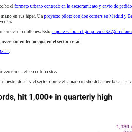
ecibe el
formato urbano centrado en la asesoramiento y envío de pedido
a mano
en sus hiper. Un
proyecto piloto con dos corners en Madrid y B
versor.
rsión de 555 millones. Esto
supone valorar el grupo en 6.937,5 millone
 inversión en tecnología en el sector retail
.
Q3'21
:
versión en el tercer trimestre.
 trimestre de 21 y el sector donde el tamaño medio del acuerdo casi se 