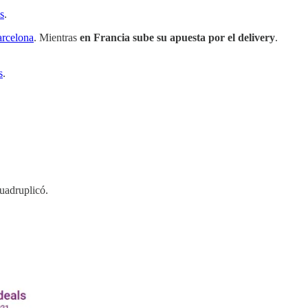
s
.
arcelona
. Mientras
en Francia sube su apuesta por el delivery
.
s
.
cuadruplicó.