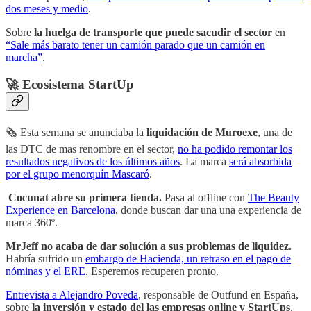
dos meses y medio
.
Sobre
la huelga de transporte que puede sacudir el sector
en
“Sale más barato tener un camión parado que un camión en
marcha”
.
🚀 Ecosistema StartUp
🗞 Esta semana se anunciaba la
liquidación de Muroexe
, una de
las DTC de mas renombre en el sector,
no ha podido remontar los
resultados negativos de los últimos años
. La marca
será absorbida
por el grupo menorquín Mascaró
.
Cocunat abre su primera tienda.
Pasa al offline con
The Beauty
Experience en Barcelona
, donde buscan dar una una experiencia de
marca 360º.
MrJeff no acaba de dar solución a sus problemas de liquidez.
Habría sufrido un
embargo de Hacienda, un retraso en el pago de
nóminas y el ERE
. Esperemos recuperen pronto.
Entrevista a Alejandro Poveda
, responsable de Outfund en España,
sobre
la inversión y estado del las empresas online y StartUps
.