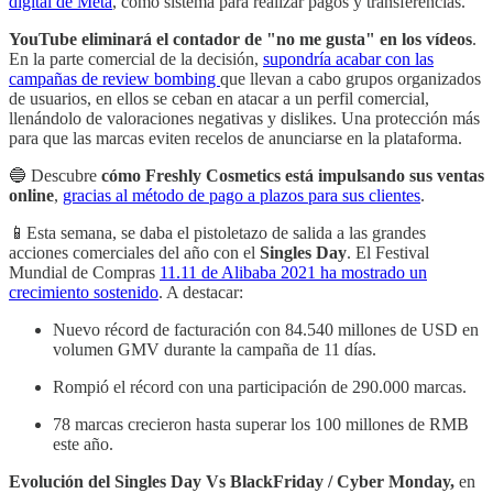
digital de Meta
, como sistema para realizar pagos y transferencias.
YouTube eliminará el contador de "no me gusta" en los vídeos
.
En la parte comercial de la decisión,
supondría acabar con las
campañas de review bombing
que llevan a cabo grupos organizados
de usuarios, en ellos se ceban en atacar a un perfil comercial,
llenándolo de valoraciones negativas y dislikes. Una protección más
para que las marcas eviten recelos de anunciarse en la plataforma.
🔵 Descubre
cómo Freshly Cosmetics está impulsando sus ventas
online
,
gracias al método de pago a plazos para sus clientes
.
📱Esta semana, se daba el pistoletazo de salida a las grandes
acciones comerciales del año con el
Singles Day
. El Festival
Mundial de Compras
11.11 de Alibaba 2021 ha mostrado un
crecimiento sostenido
. A destacar:
Nuevo récord de facturación con 84.540 millones de USD en
volumen GMV durante la campaña de 11 días.
Rompió el récord con una participación de 290.000 marcas.
78 marcas crecieron hasta superar los 100 millones de RMB
este año.
Evolución del Singles Day Vs BlackFriday / Cyber Monday,
en