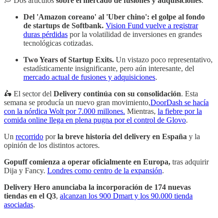
💭 Dos artículos
sobre el mercado de fusiones y adquisiciones
.
Del 'Amazon coreano' al 'Uber chino': el golpe al fondo
de startups de Softbank.
Vision Fund vuelve a registrar
duras pérdidas
por la volatilidad de inversiones en grandes
tecnológicas cotizadas.
Two Years of Startup Exits.
Un vistazo poco representativo,
estadísticamente insignificante, pero aún interesante, del
mercado actual de fusiones y adquisiciones
.
🛵 El sector del
Delivery continúa con su consolidación
. Esta
semana se producía un nuevo gran movimiento,
DoorDash se hacía
con la nórdica Wolt por 7.000 millones.
Mientras,
la fiebre por la
comida online llega en plena pugna por el control de Glovo
.
Un
recorrido
por
la breve historia del delivery en España
y la
opinión de los distintos actores.
Gopuff comienza a operar oficialmente en Europa,
tras adquirir
Dija y Fancy.
Londres como centro de la expansión
.
Delivery Hero anunciaba la incorporación de 174 nuevas
tiendas en el Q3
,
alcanzan los 900 Dmart y los 90.000 tienda
asociadas
.