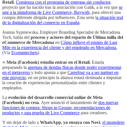
Retail
.
Comienza con el programa de entregas sin conductor
,
proyecto que ha nacido tras la asociación con Gatik, a la vez que
se
une a la plataforma de Live Commerce, Buywith
, para ofrecer una
compra diferente dirigida por influencers. Esta sería l
a situación real
de la digitalización del comercio en España
.
Joanna Sypniewska, Employer Branding Specialist de Mercadona
Tech, habla del
proceso y actores del reparto de Última milla del
eCommerce de Mercadona
en
Cómo influye el equipo de Last
Mile en la experiencia del cliente y del empleado en Mercadona.
(Vía
Ecommtechers
)
∞
Meta (Facebook) estudia entrar en el Retail
. Estaría
preparando la
apertura de tiendas físicas donde poder experimentar
en el metaverso
y todo apunta a que
Carrefour va a ser partner en
este proyecto
, en un principio la alianza estará destinada a impulsar
la creación de experiencias personalizadas entre clientes y
empleados.
La
evolución del desarrollo comercial online de Meta
(Facebook) no cesa
. Ayer anunció el lanzamiento de
dos nuevas
funciones de compra: Shops in Groups, recomendaciones de
productos y una prueba de Live Commerce
para creadores.
Y sin dejar de lado a
WhatsApp, ya ensaya con Novi
,
el monedero