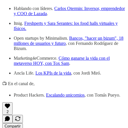
Hablando con líderes.
Carlos Otermin: Inversor, emprendedor
y COO de Lazada
.
Itnig.
Freshperts y Sara Serantes: los food halls virtuales y
físicos.
Open startups by Minimalism.
Bancos, "hacer un bizum", 18
millones de usuarios y futuro
, con Fernando Rodríguez de
Bizum.
Marketing4eCommerce.
Cómo ganarse la vida con el
metaverso HOY, con Tox Sam
.
Ancla Life.
Los KPIs de la vida
, con Jordi Miró.
📺 En el canal de,
Product Hackers.
Escalando unicornios
, con Tomás Pueyo.
2
Compartir