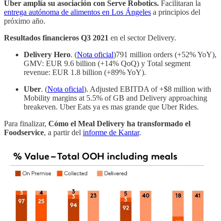
Uber amplía su asociación con Serve Robotics.
Facilitaran la
entrega autónoma de alimentos en Los Ángeles
a principios del
próximo año.
Resultados financieros Q3 2021
en el sector Delivery.
Delivery Hero
. (
Nota oficial
)791 million orders (+52% YoY),
GMV: EUR 9.6 billion (+14% QoQ) y Total segment
revenue: EUR 1.8 billion (+89% YoY).
Uber
. (
Nota oficial
). Adjusted EBITDA of +$8 million with
Mobility margins at 5.5% of GB and Delivery approaching
breakeven. Uber Eats ya es mas grande que Uber Rides.
Para finalizar,
Cómo el Meal Delivery ha transformado el
Foodservice
, a partir del
informe de Kantar
.