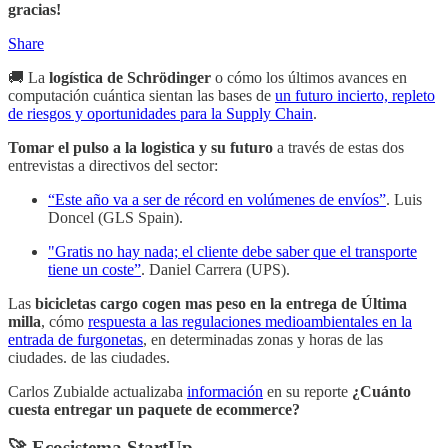
gracias!
Share
🚚 La
logística de Schrödinger
o cómo los últimos avances en
computación cuántica sientan las bases de
un futuro incierto, repleto
de riesgos y oportunidades para la Supply Chain
.
Tomar el pulso a la logistica y su futuro
a través de estas dos
entrevistas a directivos del sector:
“Este año va a ser de récord en volúmenes de envíos”
. Luis
Doncel (GLS Spain).
"Gratis no hay nada; el cliente debe saber que el transporte
tiene un coste”
. Daniel Carrera (UPS).
Las
bicicletas cargo cogen mas peso en la entrega de Última
milla
, cómo
respuesta a las regulaciones medioambientales en la
entrada de furgonetas
, en determinadas zonas y horas de las
ciudades. de las ciudades.
Carlos Zubialde actualizaba
información
en su reporte
¿Cuánto
cuesta entregar un paquete de ecommerce?
🚀 Ecosistema StartUp