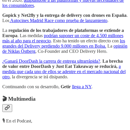
en el 2020,
adaptándose a las plataformas y nuevas necesidades de
los consumidores
.
Gopick y Net2fly y la entrega de delivery con drones en España
.
Los
Autocines Madrid Race como prueba de lanzamiento
.
La
regulación de los trabajadores de plataformas se extiende a
Europa
. Las medidas
podrían suponer un coste de 4.500 millones
más al año para el negocio
. Esto ha tenido un efecto directo con
los
grandes del Delivery perdiendo 9.000 millones en Bolsa.
La
opinión
de Niklas Östberg
, Co-Founder and CEO Delivery Hero.
¿Ganará DoorDash la carrera de entrega ultrarrápida?
.
La brecha
de valor entre DoorDash y Just Eat Takeaway se reducirá,
a
medida que cada uno de ellos se adentre en el mercado nacional del
otro
, la divergencia se irá disipando.
Continuando con su desarrollo,
Getir
llega a NY
.
🎬 Multimedia
🎙 En el Podcast,