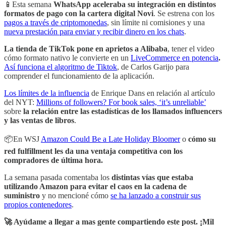
📱Esta semana
WhatsApp aceleraba su integración en distintos
formatos de pago con la cartera digital Novi
. Se estrena con los
pagos a través de criptomonedas
, sin límite ni comisiones y una
nueva prestación para enviar y recibir dinero en los chats
.
La tienda de TikTok pone en aprietos a Alibaba
, tener el video
cómo formato nativo le convierte en un
LiveCommerce en potencia
.
Así funciona el algoritmo de Tiktok
, de Carlos Garijo para
comprender el funcionamiento de la aplicación.
Los límites de la influencia
de Enrique Dans en relación al artículo
del NYT:
Millions of followers? For book sales, ‘it’s unreliable’
sobre
la relación entre las estadísticas de los llamados influencers
y las ventas de libros
.
📦En WSJ
Amazon Could Be a Late Holiday Bloomer
o
cómo su
red fulfillment les da una ventaja competitiva con los
compradores de última hora.
La semana pasada comentaba los
distintas vías que estaba
utilizando Amazon para evitar el caos en la cadena de
suministro
y no mencioné cómo
se ha lanzado a construir sus
propios contenedores
.
🚀 Ayúdame a llegar a mas gente compartiendo este post. ¡Mil