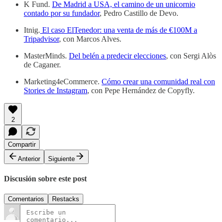
K Fund.
De Madrid a USA, el camino de un unicornio
contado por su fundador
, Pedro Castillo de Devo.
Itnig.
El caso ElTenedor: una venta de más de €100M a
Tripadvisor
, con Marcos Alves.
MasterMinds.
Del belén a predecir elecciones
, con Sergi Alòs
de Caganer.
Marketing4eCommerce.
Cómo crear una comunidad real con
Stories de Instagram
, con Pepe Hernández de Copyfly.
2
Compartir
Anterior
Siguiente
Discusión sobre este post
Comentarios
Restacks