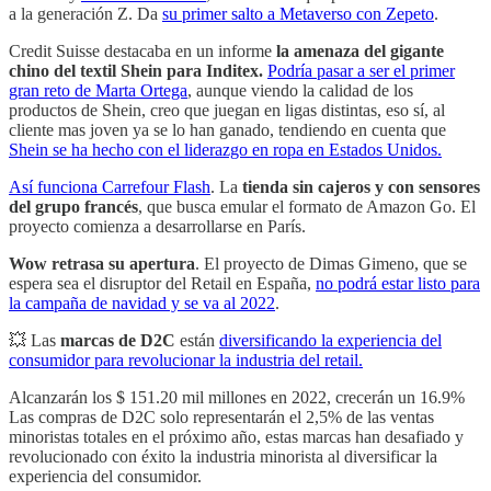
a la generación Z. Da
su primer salto a Metaverso con Zepeto
.
Credit Suisse destacaba en un informe
la amenaza del gigante
chino del textil Shein para Inditex.
Podría pasar a ser el primer
gran reto de Marta Ortega
, aunque viendo la calidad de los
productos de Shein, creo que juegan en ligas distintas, eso sí, al
cliente mas joven ya se lo han ganado, tendiendo en cuenta que
Shein se ha hecho con el liderazgo en ropa en Estados Unidos.
Así funciona Carrefour Flash
. La
tienda sin cajeros y con sensores
del grupo francés
, que busca emular el formato de Amazon Go. El
proyecto comienza a desarrollarse en París.
Wow retrasa su apertura
. El proyecto de Dimas Gimeno, que se
espera sea el disruptor del Retail en España,
no podrá estar listo para
la campaña de navidad y se va al 2022
.
💥 Las
marcas de D2C
están
diversificando la experiencia del
consumidor para revolucionar la industria del retail.
Alcanzarán los $ 151.20 mil millones en 2022, crecerán un 16.9%
Las compras de D2C solo representarán el 2,5% de las ventas
minoristas totales en el próximo año, estas marcas han desafiado y
revolucionado con éxito la industria minorista al diversificar la
experiencia del consumidor.