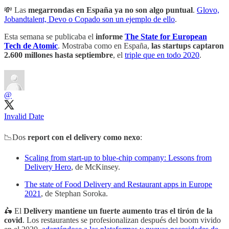
💸 Las
megarrondas en España ya no son algo puntual
.
Glovo,
Jobandtalent, Devo o Copado son un ejemplo de ello
.
Esta semana se publicaba el
informe
The State for European
Tech de Atomic
. Mostraba como en España,
las startups captaron
2.600 millones hasta septiembre
, el
triple que en todo 2020
.
@
Invalid Date
📉Dos
report con el delivery como nexo
:
Scaling from start-up to blue-chip company: Lessons from
Delivery Hero
, de McKinsey.
The state of Food Delivery and Restaurant apps in Europe
2021
, de Stephan Soroka.
🛵 El
Delivery mantiene un fuerte aumento tras el tirón de la
covid
. Los restaurantes se profesionalizan después del boom vivido