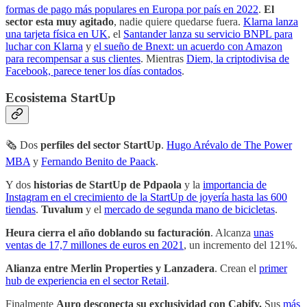
formas de pago más populares en Europa por país en 2022
.
El
sector esta muy agitado
, nadie quiere quedarse fuera.
Klarna lanza
una tarjeta física en UK
, el
Santander lanza su servicio BNPL para
luchar con Klarna
y
el sueño de Bnext: un acuerdo con Amazon
para recompensar a sus clientes
. Mientras
Diem, la criptodivisa de
Facebook, parece tener los días contados
.
Ecosistema StartUp
🗞 Dos
perfiles del sector StartUp
.
Hugo Arévalo de The Power
MBA
y
Fernando Benito de Paack
.
Y dos
historias de StartUp de
Pdpaola
y la
importancia de
Instagram en el crecimiento de la StartUp de joyería hasta las 600
tiendas
.
Tuvalum
y el
mercado de segunda mano de bicicletas
.
Heura cierra el año doblando su facturación
. Alcanza
unas
ventas de 17,7 millones de euros en 2021
, un incremento del 121%.
Alianza entre Merlin Properties y Lanzadera
. Crean el
primer
hub de experiencia en el sector Retail
.
Finalmente
Auro desconecta su exclusividad con Cabify.
Sus
más