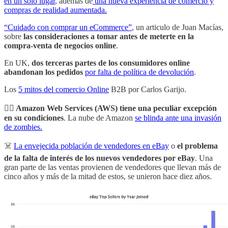
en un solo lugar
, además de
una nueva experiencia de comercio y
compras de realidad aumentada.
“Cuidado con comprar un eCommerce”
, un articulo de Juan Macías,
sobre
las consideraciones a tomar antes de meterte en la
compra-venta de negocios online
.
En UK,
dos terceras partes de los consumidores online
abandonan los pedidos
por falta de política de devolución
.
Los
5 mitos del comercio Online
B2B por Carlos Garijo.
🧟‍♂️ Amazon Web Services (AWS) tiene una peculiar excepción
en su condiciones
. La nube de Amazon
se blinda ante una invasión
de zombies.
☠️
La envejecida población de vendedores en eBay
o
el problema
de la falta de interés de los nuevos vendedores por eBay
. Una
gran parte de las ventas provienen de vendedores que llevan más de
cinco años y más de la mitad de estos, se unieron hace diez años.