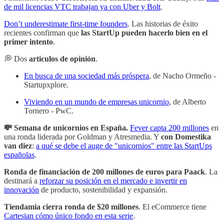
de mil licencias VTC trabajan ya con Uber y Bolt
.
Don’t underestimate first-time founders
. Las historias de éxito
recientes confirman que
las StartUp pueden hacerlo bien en el
primer intento
.
💭 Dos
articulos de opinión
.
En busca de una sociedad más próspera
, de Nacho Ormeño -
Startupxplore.
Viviendo en un mundo de empresas unicornio
, de Alberto
Tornero - PwC.
💸 Semana de unicornios en España.
Fever capta 200 millones
en
una ronda liderada por Goldman y Atresmedia. Y
con Domestika
van diez
:
a qué se debe el auge de "unicornios" entre las StartUps
españolas
.
Ronda de financiación de 200 millones de euros para Paack
. La
destinará a
reforzar su posición en el mercado e invertir en
innovación
de producto, sostenibilidad y expansión.
Tiendamia cierra ronda de $20 millones
. El eCommerce tiene
Cartesian cómo único fondo en esta serie
.