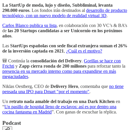
La StartUp de moda, lujo y diseño, Subbliminal, levanta
290.000 euros
. Los fondos irán destinados al
desarrollo de producto
tecnológico, con un nuevo modelo de realidad virtual 3D
.
Carlos Blanco publica su lista
, en colaboración con 30 VC’s & BA’s
de
las 20 Startups candidatas a ser Unicornio en los próximos
años
.
Las
StartUps españolas con sede fiscal extranjera suman el 26%
de la inversión captada en 2021
,
¿Cuál es el motivo?
🎒 Continúa la
consolidación del Delivery
.
Gorillas se hace con
Frichti
y
Zapp cierra ronda de 200 millones
para reforzar tanto la
presencia en su mercado interno como para expandirse en más
megaciudades
.
Niklas Oestberg, CEO de
Delivery Hero
, comentaba que
no tiene
pensada una IPO para Dmart "por el momento"
.
Un
retrato nada amable del trabajo en una Dark Kitchen
en
“
Un pasillo de hospital lleno de esclavos: así es por dentro una
cocina fantasma en Madrid
”. Con ganas de escuchar la réplica.
Podcast