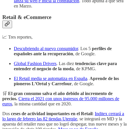
lanza su web e inicia la contratación
. Todo apunta a que será
en Marzo.
Retail & eCommerce
📈 Tres reportes,
Descubriendo al nuevo consumidor
. Los 5
perfiles de
españoles ante la recuperación
, de Google.
Global Fashion Drivers
. Las diez
tendencias clave para
entender el negocio de la moda
, de KPMG.
El Retail media se automatiza en España
.
Aprende de los
pioneros L’Oréal y Carrefour
, de Google.
🛒
El gran consumo salva el año debido al incremento de
precios.
Cierra el 2021 con unos ingresos de 95.000 millones de
euros
, la misma cantidad que en 2020.
Dos
ceses de actividad importantes en el Retail
:
Inditex cerrará a
lo largo de febrero las 82 tiendas Uterqüe
, se integrará en MD y la
apuesta del retailer ruso que no logró despegar, tras nueve meses y la