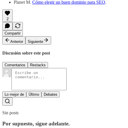
Planet M.
Cómo elegir un buen dominio para SEO
.
2
Compartir
Anterior
Siguiente
Discusión sobre este post
Comentarios
Restacks
Lo mejor de
Último
Debates
Sin posts
Por supuesto, sigue adelante.