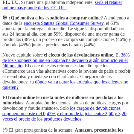
EE. UU.
Si fuera una plataforma independiente,
sería el retailer
online más grande de los EE. UU.
🎯 ¿Qué motiva a los españoles a comprar online?
Atendiendo a
datos de la
encuesta Statista Global Consumer Survey
, el 63%
apuesta por la entrega a domicilio. Le sigue la disponibilidad, con
sus 24 horas al día, con un 59%, disponer de una mayor gama de
productos (48%), un proceso de compra sin complicaciones (46%) y
cómodo (45%) junto a precios más baratos (44%).
Nuevo capítulo sobre
el efecto de las devoluciones online
. El
36%
de los shoppers online en España ha devuelto algún producto en el
último año
. El coste de estos retornos es tan alto, que los
eCommerce usan vías alternativas como la reventa de palés o recibir
el reembolso y quedarse con el artículo . El negocio de las
devoluciones:
¿a dónde van a parar los artículos que los clientes no
quieren?
El fraude online le cuesta miles de millones en pérdidas a los
minoristas.
Apropiación de cuentas, abuso de políticas, cargos por
devolución y fraude amistoso. Solo
los cargos de devoluciones
suponen un coste del 0,47% y el robo de tarjetas entre 2,60 y 3,20
veces el precio de los productos devueltos
.
📦 El gran protagonista de la semana,
Amazon, presentaba los