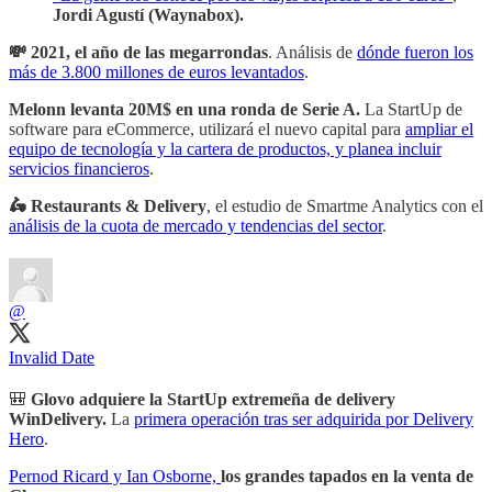
Jordi Agustí (Waynabox).
💸 2021, el año de las megarrondas
. Análisis de
dónde fueron los
más de 3.800 millones de euros levantados
.
Melonn levanta 20M$ en una ronda de Serie A.
La StartUp de
software para eCommerce, utilizará el nuevo capital para
ampliar el
equipo de tecnología y la cartera de productos, y planea incluir
servicios financieros
.
🛵 Restaurants & Delivery
, el estudio de Smartme Analytics con el
análisis de la cuota de mercado y tendencias del sector
.
@
Invalid Date
🎒
Glovo adquiere la StartUp extremeña de delivery
WinDelivery.
La
primera operación tras ser adquirida por Delivery
Hero
.
Pernod Ricard y Ian Osborne,
los grandes tapados en la venta de