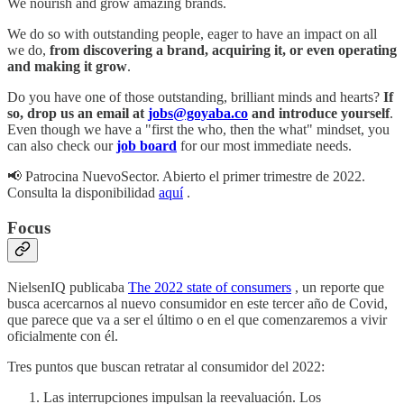
We nourish and grow amazing brands.
We do so with outstanding people, eager to have an impact on all
we do,
from discovering a brand, acquiring it, or even operating
and making it grow
.
Do you have one of those outstanding, brilliant minds and hearts?
If
so, drop us an email at
jobs@goyaba.co
and introduce yourself
.
Even though we have a "first the who, then the what" mindset, you
can also check our
job board
for our most immediate needs.
📢 Patrocina NuevoSector. Abierto el primer trimestre de 2022.
Consulta la disponibilidad
aquí
.
Focus
NielsenIQ publicaba
The 2022 state of consumers
, un reporte que
busca acercarnos al nuevo consumidor en este tercer año de Covid,
que parece que va a ser el último o en el que comenzaremos a vivir
oficialmente con él.
Tres puntos que buscan retratar al consumidor del 2022:
Las interrupciones impulsan la reevaluación. Los