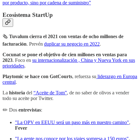
por producto, sino por cadena de suministro”
Ecosistema StartUp
🗞
Tuvalum cierra el 2021 con ventas de ocho millones de
facturación
. Prevén
duplicar su negocio en 2022
.
Cocunat se pone el objetivo de cien millones en ventas para
2023
. Foco en
su internacionalización , China y Nueva York en sus
prioridades
.
Playtomic se hace con GotCourts
, refuerza su
liderazgo en Europa
central
.
La
historia
del
“Aceite de Tom”
, de no saber de olivos a vender
todo su aceite por Twitter.
✏️ Dos
entrevistas
:
"La OPV en EEUU será un paso más en nuestro camino"
,
Fever
"La gente nos conoce por los viajes sorpresa a 150 euros"
,