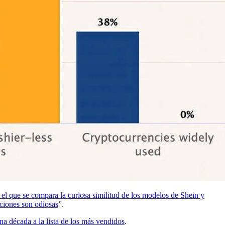
 el que se compara la curiosa similitud de los modelos de Shein y
ciones son odiosas
”.
una década a la lista de los más vendidos
.