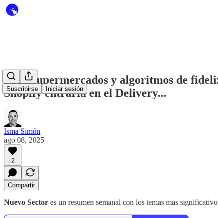
#127 Supermercados y algoritmos de fideliz
Suscribirse
Iniciar sesión
Shopify entraría en el Delivery...
Isma Simón
ago 08, 2025
2
Compartir
Nuevo Sector
es un resumen semanal con los temas mas significativos