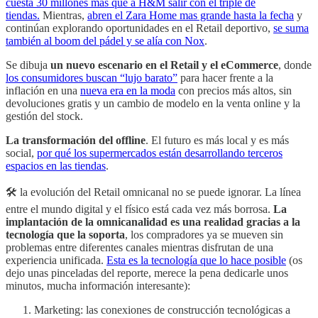
cuesta 30 millones más que a H&M salir con el triple de
tiendas.
Mientras,
abren el Zara Home mas grande hasta la fecha
y
continúan explorando oportunidades en el Retail deportivo,
se suma
también al boom del pádel y se alía con Nox
.
Se dibuja
un nuevo escenario en el Retail y el eCommerce
, donde
los consumidores buscan “lujo barato”
para hacer frente a la
inflación en una
nueva era en la moda
con precios más altos, sin
devoluciones gratis y un cambio de modelo en la venta online y la
gestión del stock.
La transformación del offline
. El futuro es más local y es más
social,
por qué los supermercados están desarrollando terceros
espacios en las tiendas
.
🛠️ la evolución del Retail omnicanal no se puede ignorar. La línea
entre el mundo digital y el físico está cada vez más borrosa.
La
implantación de la omnicanalidad es una realidad gracias a la
tecnología que la soporta
, los compradores ya se mueven sin
problemas entre diferentes canales mientras disfrutan de una
experiencia unificada.
Esta es la tecnología que lo hace posible
(os
dejo unas pinceladas del reporte, merece la pena dedicarle unos
minutos, mucha información interesante):
Marketing: las conexiones de construcción tecnológicas a