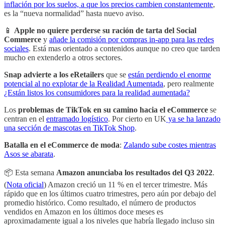
inflación por los suelos, a que los precios cambien constantemente
,
es la “nueva normalidad” hasta nuevo aviso.
📱
Apple no quiere perderse su ración de tarta del Social
Commerce
y
añade la comisión por compras in-app para las redes
sociales
. Está mas orientado a contenidos aunque no creo que tarden
mucho en extenderlo a otros sectores.
Snap advierte a los eRetailers
que se
están perdiendo el enorme
potencial al no explotar de la Realidad Aumentada
, pero realmente
¿Están listos los consumidores para la realidad aumentada?
Los
problemas de TikTok en su camino hacia el eCommerce
se
centran en el
entramado logístico
. Por cierto en UK
ya se ha lanzado
una sección de mascotas en TikTok Shop
.
Batalla en el eCommerce de moda
:
Zalando sube costes mientras
Asos se abarata
.
📦 Esta semana
Amazon anunciaba los resultados del Q3 2022
.
(
Nota oficial
) Amazon creció un 11 % en el tercer trimestre. Más
rápido que en los últimos cuatro trimestres, pero aún por debajo del
promedio histórico. Como resultado, el número de productos
vendidos en Amazon en los últimos doce meses es
aproximadamente igual a los niveles que habría llegado incluso sin