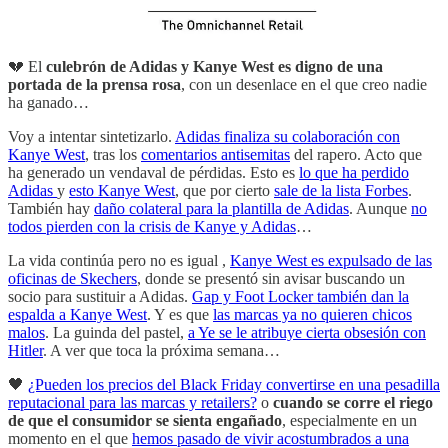
💔 El
culebrón de Adidas y Kanye West es digno de una
portada de la prensa rosa
, con un desenlace en el que creo nadie
ha ganado…
Voy a intentar sintetizarlo.
Adidas finaliza su colaboración con
Kanye West
, tras los
comentarios antisemitas
del rapero. Acto que
ha generado un vendaval de pérdidas. Esto es
lo que ha perdido
Adidas
y
esto Kanye West
, que por cierto
sale de la lista Forbes
.
También hay
daño colateral para la plantilla de Adidas
. Aunque
no
todos pierden con la crisis de Kanye y Adidas
…
La vida continúa pero no es igual ,
Kanye West es expulsado de las
oficinas de Skechers
, donde se presentó sin avisar buscando un
socio para sustituir a Adidas.
Gap y Foot Locker también dan la
espalda a Kanye West
. Y es que
las marcas ya no quieren chicos
malos
. La guinda del pastel,
a Ye se le atribuye cierta obsesión con
Hitler
. A ver que toca la próxima semana…
🖤
¿Pueden los precios del Black Friday convertirse en una pesadilla
reputacional para las marcas y retailers?
o
cuando se corre el riego
de que el consumidor se sienta engañado
, especialmente en un
momento en el que
hemos pasado de vivir acostumbrados a una