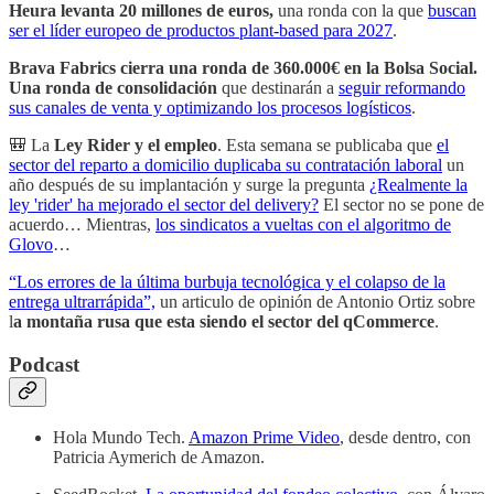
Heura levanta 20 millones de euros,
una ronda con la que
buscan
ser el líder europeo de productos plant-based para 2027
.
Brava Fabrics cierra una ronda de 360.000€ en la Bolsa Social.
Una ronda de consolidación
que destinarán a
seguir reformando
sus canales de venta y optimizando los procesos logísticos
.
🎒 La
Ley Rider y el empleo
. Esta semana se publicaba que
el
sector del reparto a domicilio duplicaba su contratación laboral
un
año después de su implantación y surge la pregunta
¿Realmente la
ley 'rider' ha mejorado el sector del delivery?
El sector no se pone de
acuerdo… Mientras,
los sindicatos a vueltas con el algoritmo de
Glovo
…
“Los errores de la última burbuja tecnológica y el colapso de la
entrega ultrarrápida”,
un articulo de opinión de Antonio Ortiz sobre
l
a montaña rusa que esta siendo el sector del qCommerce
.
Podcast
Hola Mundo Tech.
Amazon Prime Video
, desde dentro, con
Patricia Aymerich de Amazon.