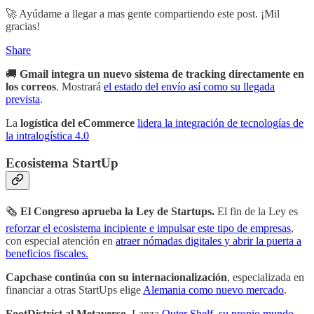
🚀 Ayúdame a llegar a mas gente compartiendo este post. ¡Mil
gracias!
Share
🚚
Gmail integra un nuevo sistema de tracking directamente en
los correos
. Mostrará
el estado del envío así como su llegada
prevista
.
La
logística del eCommerce
lidera la integración de tecnologías de
la intralogística 4.0
Ecosistema StartUp
🗞
El Congreso aprueba la Ley de Startups.
El fin de la Ley es
reforzar el ecosistema incipiente e impulsar este tipo de empresas
,
con especial atención en
atraer nómadas digitales y abrir la puerta a
beneficios fiscales.
Capchase continúa con su internacionalización
, especializada en
financiar
a otras StartUps elige
Alemania como nuevo mercado
.
FootDistrict al Metaverso
. Lanza
Outer Shelf, su propio mundo