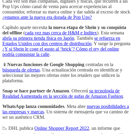
Cada vez son mas compañías, digitales y físicas, que recurren a las
Pop Ups cómo canal de venta para acercar experiencias al
consumidor, reforzar su marca online y dar salida al exceso de stock
¿estamos ante la nueva era dorada de Pop Ups?
Capítulo aparte necesita
la nueva etapa de Shein y su conquista
del offline
(
cada vez mas cerca de H&M e Inditex
). Esta semana
abría su primera tienda física en Japón
. También
se refuerza en
Estados Unidos con dos centros de distribución
. Y surge la pregunta
¿Y si Shein le coge el gusto al ‘brick’? Cómo el rey del online
podría conquistar la calle
.
📱
Nuevas funciones de Google Shopping
centradas en la
búsqueda de ofertas
. Una actualización centrada en identificar y
seleccionar las mejores ofertas entre los retailers que utilicen la
plataforma.
Snap se hace partner de Amazon
. Ofrecerá
su tecnología de
Realidad Aumentada en la sección de gafas de Amazon Fashion
.
WhatsApp lanza comunidades
. Meta abre
nuevas posibilidades a
las empresas y marcas
. Un sistema de mensajería que va camino de
ser un auténtico CRM.
📉 DHL publica
Online Shopper Report 2022
, un informe que