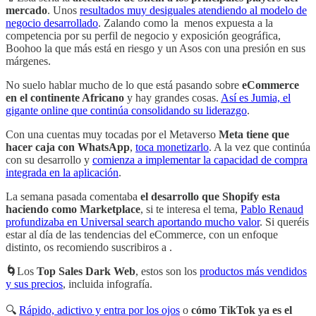
mercado
. Unos
resultados muy desiguales atendiendo al modelo de
negocio desarrollado
. Zalando como la menos expuesta a la
competencia por su perfil de negocio y exposición geográfica,
Boohoo la que más está en riesgo y un Asos con una presión en sus
márgenes.
No suelo hablar mucho de lo que está pasando sobre
eCommerce
en el continente Africano
y hay grandes cosas.
Así es Jumia, el
gigante online que continúa consolidando su liderazgo
.
Con una cuentas muy tocadas por el Metaverso
Meta tiene que
hacer caja con WhatsApp
,
toca monetizarlo
. A la vez que continúa
con su desarrollo y
comienza a implementar la capacidad de compra
integrada en la aplicación
.
La semana pasada comentaba
el desarrollo que Shopify esta
haciendo como Marketplace
, si te interesa el tema,
Pablo Renaud
profundizaba en Universal search aportando mucho valor
. Si queréis
estar al día de las tendencias del eCommerce, con un enfoque
distinto, os recomiendo suscribiros a .
🌀
Los
Top Sales Dark Web
, estos son los
productos más vendidos
y sus precios
, incluida infografía.
🔍
Rápido, adictivo y entra por los ojos
o
cómo TikTok ya es el