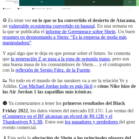
♻️ Es triste ver
en lo que se ha convertido el desierto de Atacama
,
un
vulnerable ecosistema convertido en basural
. En una semana en
la que se publicaba el
informe de Greenpeace sobre Shein
. Un buen
resumen en desmontando a Shein: “Es la empresa de moda más
manipuladora”
Y aquí algo que te deja en que pensar sobre el futuro. Se comenta
que
la generación Z se pasa a la ropa de segunda mano
, pero son
una buena masa de los consumidores de Shein… y el contrapunto
con la
reflexión de Sergio Fdez. de la Fuente
.
👟 No todo en el mundo de las sneakers va a ser la relación Ye y
Adidas.
Con Michael Jordan todo es más fácil
o
cómo Nike hizo de
las Air Jordan 1 las zapatillas más icónicas
.
⚫️ Ya comenzamos a tener los
primeros resultados del Black
Friday 2022
, los datos vienen del mercado EE.UU. Las ventas del
eCommerce en el BF alcanzan un récord de $9.12B y el
Thanksgiven $ 5.3B
. Estos son
los ganadores y perdedores
del gran
evento comercial.
📱Esta sería la
afectación de Shein a los principales players del