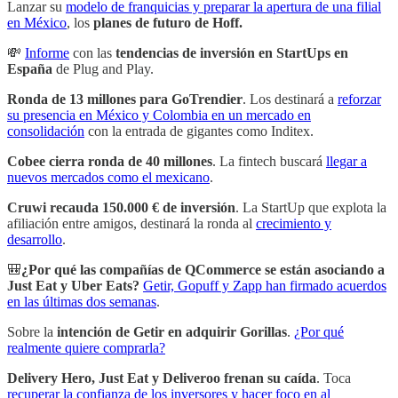
Lanzar su
modelo de franquicias y preparar la apertura de una filial
en México
, los
planes de futuro de Hoff.
💸
Informe
con las
tendencias de inversión en StartUps en
España
de Plug and Play.
Ronda de 13 millones para GoTrendier
. Los destinará a
reforzar
su presencia en México y Colombia en un mercado en
consolidación
con la entrada de gigantes como Inditex.
Cobee cierra ronda de 40 millones
. La fintech buscará
llegar a
nuevos mercados como el mexicano
.
Cruwi recauda 150.000 € de inversión
. La StartUp que explota la
afiliación entre amigos, destinará la ronda al
crecimiento y
desarrollo
.
🎒
¿Por qué las compañías de QCommerce se están asociando a
Just Eat y Uber Eats?
Getir, Gopuff y Zapp han firmado acuerdos
en las últimas dos semanas
.
Sobre la
intención de Getir en adquirir Gorillas
.
¿Por qué
realmente quiere comprarla?
Delivery Hero, Just Eat y Deliveroo frenan su caída
. Toca
recuperar la confianza de los inversores y hacer foco en al