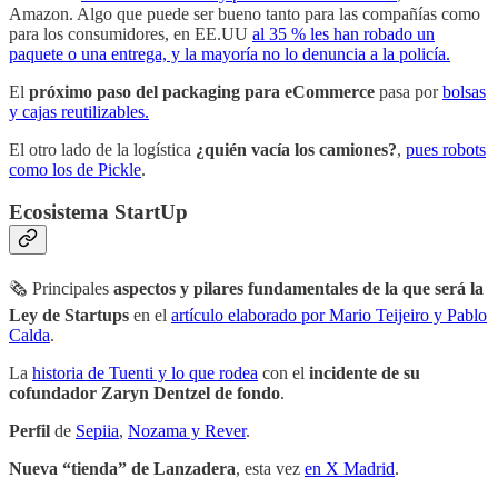
Amazon. Algo que puede ser bueno tanto para las compañías como
para los consumidores, en EE.UU
al 35 % les han robado un
paquete o una entrega, y la mayoría no lo denuncia a la policía.
El
próximo paso del packaging para eCommerce
pasa por
bolsas
y cajas reutilizables.
El otro lado de la logística
¿quién vacía los camiones?
,
pues robots
como los de Pickle
.
Ecosistema StartUp
🗞 Principales
aspectos y pilares fundamentales de la que será la
Ley de Startups
en el
artículo elaborado por Mario Teijeiro y Pablo
Calda
.
La
historia de Tuenti y lo que rodea
con el
incidente de su
cofundador Zaryn Dentzel de fondo
.
Perfil
de
Sepiia
,
Nozama y Rever
.
Nueva “tienda” de Lanzadera
, esta vez
en X Madrid
.