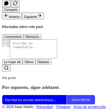
Compartir
Anterior
Siguiente
Discusión sobre este post
Comentarios
Restacks
Lo mejor de
Último
Debates
Sin posts
Por supuesto, sigue adelante.
Suscribirse
© 2026 Isma Simón
·
Privacidad
∙
Términos
∙
Aviso de recolección