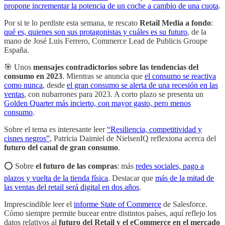
propone incrementar la potencia de un coche a cambio de una cuota
.
Por si te lo perdiste esta semana, te rescato
Retail Media a fondo
:
qué es, quienes son sus protagonistas y cuáles es su futuro
, de la
mano de José Luis Ferrero, Commerce Lead de Publicis Groupe
España.
🎯 Unos
mensajes contradictorios sobre las tendencias del
consumo en 2023
. Mientras se anuncia que
el consumo se reactiva
como nunca
, desde
el gran consumo se alerta de una recesión en las
ventas
, con nubarrones para 2023. A corto plazo se presenta un
Golden Quarter más incierto, con mayor gasto, pero menos
consumo
.
Sobre el tema es interesante leer
“Resiliencia, competitividad y
cisnes negros”
, Patricia Daimiel de NielsenIQ reflexiona acerca del
futuro del canal de gran consumo
.
⭕️ Sobre
el futuro de las compras
: más
redes sociales, pago a
plazos y vuelta de la tienda física
. Destacar que
más de la mitad de
las ventas del retail será digital en dos años
.
Imprescindible leer el
informe State of Commerce
de Salesforce.
Cómo siempre permite bucear entre distintos países, aquí reflejo los
datos relativos al
futuro del Retail y el eCommerce en el mercado