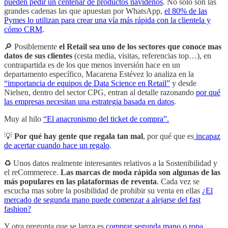
pueden pedir un centenar de productos navideños
. No solo son las
grandes cadenas las que apuestan por WhatsApp,
el 80% de las
Pymes lo utilizan para crear una vía más rápida con la clientela y
cómo CRM
.
🔎 Posiblemente
el Retail sea uno de los sectores que conoce mas
datos de sus clientes
(cesta media, visitas, referencias top…), en
contrapartida es de los que menos inversión hace en un
departamento específico, Macarena Estévez lo analiza en la
“importancia de equipos de Data Science en Retail”
y desde
Nielsen, dentro del sector CPG, entran al detalle razonando
por qué
las empresas necesitan una estrategia basada en datos
.
Muy al hilo
“El anacronismo del ticket de compra”.
💡
Por qué hay gente que regala tan mal
, por qué que es
incapaz
de acertar cuando hace un regalo
.
♻️ Unos datos realmente interesantes relativos a la Sostenibilidad y
el reCommerece.
Las marcas de moda rápida son algunas de las
más populares en las plataformas de reventa
. Cada vez se
escucha mas sobre la posibilidad de prohibir su venta en ellas
¿El
mercado de segunda mano puede comenzar a alejarse del fast
fashion?
Y otra pregunta que se lanza es
comprar segunda mano o ropa