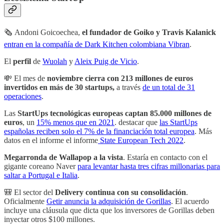
🗞 Andoni Goicoechea,
el fundador de Goiko y Travis Kalanick
entran en la compañía de Dark Kitchen colombiana Vibran
.
El
perfil
de
Wuolah
y
Aleix Puig de Vicio
.
💸 El mes de
noviembre cierra con 213 millones de euros
invertidos en más de 30 startups,
a través
de un total de 31
operaciones
.
Las
StartUps tecnológicas europeas captan 85.000 millones de
euros
, un
15% menos que en 2021
. destacar que
las StartUps
españolas reciben solo el 7% de la financiación total europea
. Más
datos en el informe el informe
State European Tech 2022
.
Megarronda de Wallapop a la vista
. Estaría en contacto con el
gigante coreano Naver
para levantar hasta tres cifras millonarias para
saltar a Portugal e Italia
.
🎒 El sector del
Delivery continua con su consolidación
.
Oficialmente
Getir anuncia la adquisición de Gorillas
. El acuerdo
incluye una cláusula que dicta que los inversores de Gorillas deben
inyectar otros $100 millones.