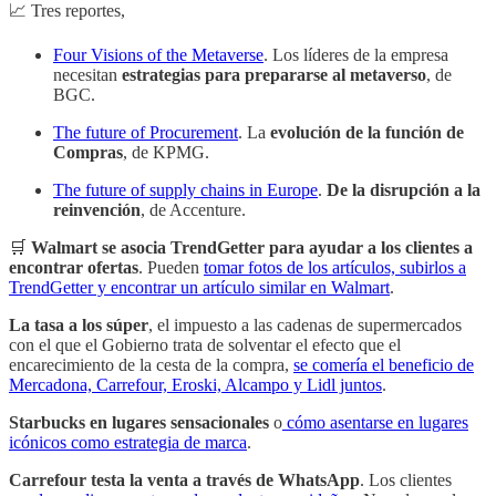
📈 Tres reportes,
Four Visions of the Metaverse
. Los líderes de la empresa
necesitan
estrategias para prepararse al metaverso
, de
BGC.
The future of Procurement
. La
evolución de la función de
Compras
, de KPMG.
The future of supply chains in Europe
.
De la disrupción a la
reinvención
, de Accenture.
🛒
Walmart se asocia TrendGetter para ayudar a los clientes a
encontrar ofertas
. Pueden
tomar fotos de los artículos, subirlos a
TrendGetter y encontrar un artículo similar en Walmart
.
La tasa a los súper
, el impuesto a las cadenas de supermercados
con el que el Gobierno trata de solventar el efecto que el
encarecimiento de la cesta de la compra,
se comería el beneficio de
Mercadona, Carrefour, Eroski, Alcampo y Lidl juntos
.
Starbucks en lugares sensacionales
o
cómo asentarse en lugares
icónicos como estrategia de marca
.
Carrefour testa la venta a través de WhatsApp
. Los clientes