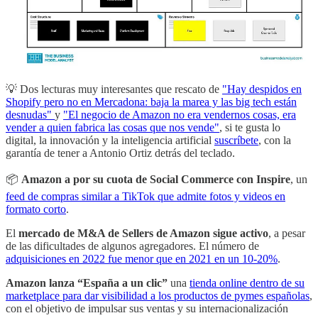
💡 Dos lecturas muy interesantes que rescato de
"Hay despidos en
Shopify pero no en Mercadona: baja la marea y las big tech están
desnudas"
y
"El negocio de Amazon no era vendernos cosas, era
vender a quien fabrica las cosas que nos vende"
, si te gusta lo
digital, la innovación y la inteligencia artificial
suscríbete
, con la
garantía de tener a Antonio Ortiz detrás del teclado.
📦
Amazon a por su cuota de Social Commerce
con Inspire
, un
feed de compras similar a TikTok que admite fotos y videos en
formato corto
.
El
mercado de M&A de Sellers de Amazon sigue activo
, a pesar
de las dificultades de algunos agregadores. El número de
adquisiciones en 2022 fue menor que en 2021 en un 10-20%
.
Amazon lanza “España a un clic”
una
tienda online dentro de su
marketplace para dar visibilidad a los productos de pymes españolas
,
con el objetivo de impulsar sus ventas y su internacionalización