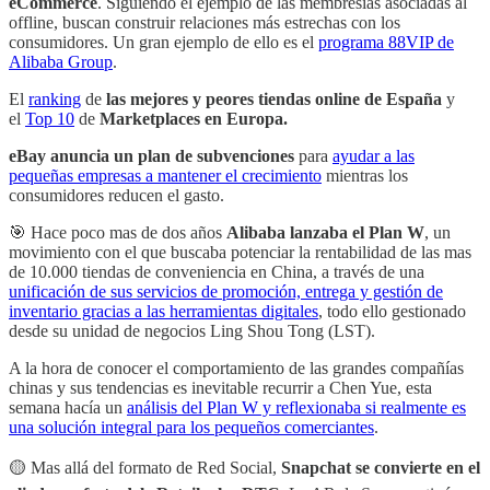
eCommerce
. Siguiendo el ejemplo de las membresias asociadas al
offline, buscan construir relaciones más estrechas con los
consumidores. Un gran ejemplo de ello es el
programa 88VIP de
Alibaba Group
.
El
ranking
de
las mejores y peores tiendas online de España
y
el
Top 10
de
Marketplaces en Europa.
eBay anuncia un plan de subvenciones
para
ayudar a las
pequeñas empresas a mantener el crecimiento
mientras los
consumidores reducen el gasto.
🎯 Hace poco mas de dos años
Alibaba lanzaba el Plan W
, un
movimiento con el que buscaba potenciar la rentabilidad de las mas
de 10.000 tiendas de conveniencia en China, a través de una
unificación de sus servicios de promoción, entrega y gestión de
inventario gracias a las herramientas digitales
, todo ello gestionado
desde su unidad de negocios Ling Shou Tong (LST).
A la hora de conocer el comportamiento de las grandes compañías
chinas y sus tendencias es inevitable recurrir a Chen Yue, esta
semana hacía un
análisis del Plan W y reflexionaba si realmente es
una solución integral para los pequeños comerciantes
.
🟡 Mas allá del formato de Red Social,
Snapchat se convierte en el