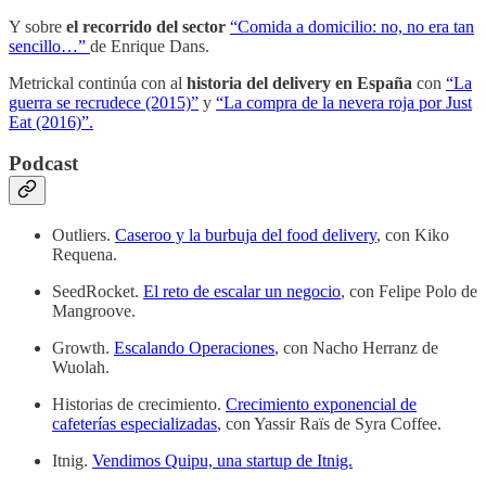
Y sobre
el recorrido del sector
“Comida a domicilio: no, no era tan
sencillo…”
de Enrique Dans.
Metrickal continúa con al
historia del delivery en España
con
“La
guerra se recrudece (2015)”
y
“La compra de la nevera roja por Just
Eat (2016)”.
Podcast
Outliers.
Caseroo y la burbuja del food delivery
, con Kiko
Requena.
SeedRocket.
El reto de escalar un negocio
, con Felipe Polo de
Mangroove.
Growth.
Escalando Operaciones
, con Nacho Herranz de
Wuolah.
Historias de crecimiento.
Crecimiento exponencial de
cafeterías especializadas
, con Yassir Raïs de Syra Coffee.
Itnig.
Vendimos Quipu, una startup de Itnig.