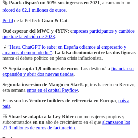
🗞
Paack disparó un 50% sus ingresos en 2021
, alcanzando un
récord de 62,1 millones de euros
.
Perfil
de la PetTech
Guau & Cat
.
Qué esperar del MWC y 4YFN
: e
mpresas participantes y cambios
que trae la edición de 2023
.
💡
“Hasta ChatGPT lo sabe: en España odiamos al empresario y
amamos al emprendedor”
.
La falsa dicotomía entre las dos figuras
marca el debate político en plena crisis inflacionista.
💸
Sepiia capta 1,9 millones de euros
. Los destinará a
financiar su
expansión y abrir dos nuevas tiendas
.
Segunda inversión de
Mango en StartUp
, tras hacerlo en Recovo,
esta semana
entra en el capital Payflow
.
Estos son los
Venture builders de referencia en Europa
,
país a
país
.
🎒
Stuart se adapta a la Ley Rider
con mensajeros propios y
subcontratados
en un
año de crecimiento en el que
alcanzaron los
21,9 millones de euros de facturación
.