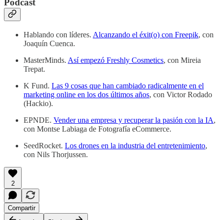
Podcast
Hablando con líderes.
Alcanzando el éxit(o) con Freepik
, con
Joaquín Cuenca.
MasterMinds.
Así empezó Freshly Cosmetics
, con Mireia
Trepat.
K Fund.
Las 9 cosas que han cambiado radicalmente en el
marketing online en los dos últimos años
, con Victor Rodado
(Hackio).
EPNDE.
Vender una empresa y recuperar la pasión con la IA
,
con Montse Labiaga de Fotografía eCommerce.
SeedRocket.
Los drones en la industria del entretenimiento
,
con Nils Thorjussen.
2
Compartir