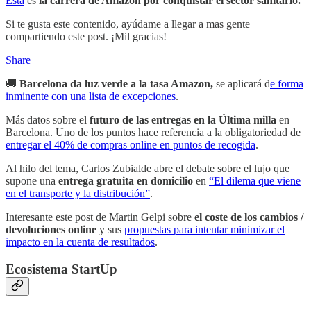
Esta
es
la carrera de Amazon por conquistar el sector sanitario.
Si te gusta este contenido, ayúdame a llegar a mas gente
compartiendo este post. ¡Mil gracias!
Share
🚚
Barcelona da luz verde a la tasa Amazon,
se aplicará d
e forma
inminente con una lista de excepciones
.
Más datos sobre el
futuro de las entregas en la Última milla
en
Barcelona. Uno de los puntos hace referencia a la obligatoriedad de
entregar el 40% de compras online en puntos de recogida
.
Al hilo del tema, Carlos Zubialde abre el debate sobre el lujo que
supone una
entrega gratuita en domicilio
en
“El dilema que viene
en el transporte y la distribución”
.
Interesante este post de Martin Gelpi sobre
el coste de los cambios /
devoluciones online
y sus
propuestas para intentar minimizar el
impacto en la cuenta de resultados
.
Ecosistema StartUp