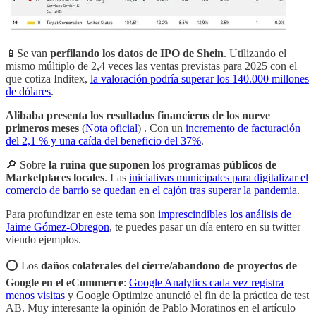
📱Se van
perfilando los datos de IPO de Shein
. Utilizando el
mismo múltiplo de 2,4 veces las ventas previstas para 2025 con el
que cotiza Inditex,
la valoración podría superar los 140.000 millones
de dólares
.
Alibaba presenta los resultados financieros de los nueve
primeros meses
(
Nota oficial
) . Con un
incremento de facturación
del 2,1 % y una caída del beneficio del 37%
.
🔎 Sobre
la ruina que suponen los programas públicos de
Marketplaces locales
. Las
iniciativas municipales para digitalizar el
comercio de barrio se quedan en el cajón tras superar la pandemia
.
Para profundizar en este tema son
imprescindibles los análisis de
Jaime Gómez-Obregon
, te puedes pasar un día entero en su twitter
viendo ejemplos.
⭕️ Los
daños colaterales del cierre/abandono de proyectos de
Google en el eCommerce
:
Google Analytics cada vez registra
menos visitas
y Google Optimize anunció el fin de la práctica de test
AB. Muy interesante la opinión de Pablo Moratinos en el artículo