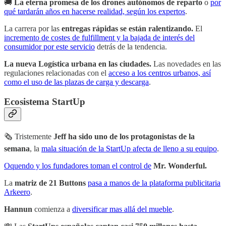
🚚
La eterna promesa de los drones autónomos de reparto
o
por
qué tardarán años en hacerse realidad, según los expertos
.
La carrera por las
entregas rápidas se están ralentizando.
El
incremento de costes de fulfillment y la bajada de interés del
consumidor por este servicio
detrás de la tendencia.
La nueva Logística urbana en las ciudades.
Las novedades en las
regulaciones relacionadas con el
acceso a los centros urbanos, así
como el uso de las plazas de carga y descarga
.
Ecosistema StartUp
🗞 Tristemente
Jeff ha sido uno de los protagonistas de la
semana
, la
mala situación de la StartUp afecta de lleno a su equipo
.
Oquendo y los fundadores toman el control de
Mr. Wonderful.
La
matriz de 21 Buttons
pasa a manos de la plataforma publicitaria
Arkeero
.
Hannun
comienza a
diversificar mas allá del mueble
.