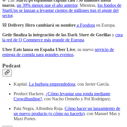
💸 Las
StartUps españolas captan casi 750 millones hasta
marzo
,
un 39% menos que el año anterior
. Mientras,
los fondos de
StartUps se lanzan a levantar cientos de millones tras el ajuste del
sector
.
🎒
Delivery Hero cambiará su nombre
a Foodora
en Europa.
Getir finaliza la integración de las Dark Store de Gorillas
y
crea
la red de Q Commerce más grande de Europa
.
Uber Eats lanza en España Uber Live
, su nuevo
servicio de
entrega de comida para grandes eventos
.
Podcast
Kapital.
La burbuja emprendedora
, con Javier García.
Product Hackers.
¿Cómo levantar una ronda mediante
Crowdfunding?
, con Nacho Ormeño y Pol Rodríguez.
Pata Negra, Alfombra Roja.
Cómo hacer un lanzamiento de
un nuevo producto (o cómo no hacerlo)
, con Manuel Mas y
Maxi Portes.