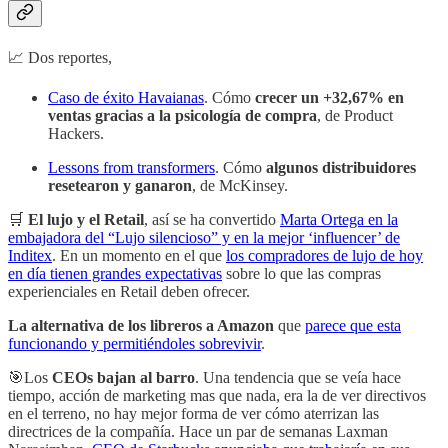
📈 Dos reportes,
Caso de éxito Havaianas
. Cómo
crecer un +32,67% en
ventas gracias a la psicología de compra
, de Product
Hackers.
Lessons from transformers
. Cómo
algunos distribuidores
resetearon y ganaron
, de McKinsey.
🛒
El lujo y el Retail
, así se ha convertido
Marta Ortega en la
embajadora del “Lujo silencioso” y en la mejor ‘influencer’ de
Inditex
. En un momento en el que
los compradores de lujo de hoy
en día tienen grandes expectativas
sobre lo que las compras
experienciales en Retail deben ofrecer.
La alternativa de los libreros a Amazon
que
parece que esta
funcionando y permitiéndoles sobrevivir
.
🎯Los
CEOs bajan al barro
. Una tendencia que se veía hace
tiempo, acción de marketing mas que nada, era la de ver directivos
en el terreno, no hay mejor forma de ver cómo aterrizan las
directrices de la compañía. Hace un par de semanas Laxman