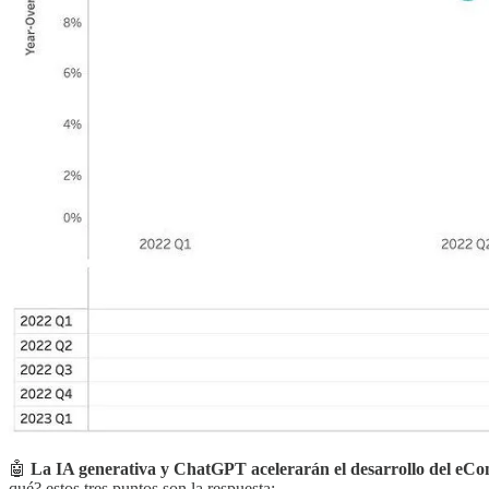
🤖
La IA generativa y ChatGPT acelerarán el desarrollo del e
qué? estos tres puntos son la respuesta: