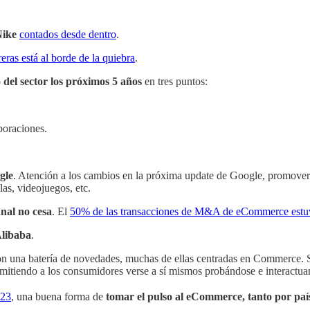
Nike
contados desde dentro
.
eras está al borde de la quiebra
.
 del sector los próximos 5 años
en tres puntos:
boraciones.
gle
. Atención a los cambios en la próxima update de Google, promover
ulas, videojuegos, etc.
anal no cesa
. El
50% de las transacciones de M&A de eCommerce estu
Alibaba
.
on una batería de novedades, muchas de ellas centradas en Commerce. S
rmitiendo a los consumidores verse a sí mismos probándose e interactua
023
, una buena forma de
tomar el pulso al eCommerce, tanto por paí