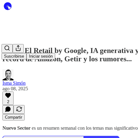
#174 2 El Retail by Google, IA generativ
Suscribirse
Iniciar sesión
récord de Amazon, Getir y los rumores...
Isma Simón
ago 08, 2025
2
Compartir
Nuevo Sector
es un resumen semanal con los temas mas significativos