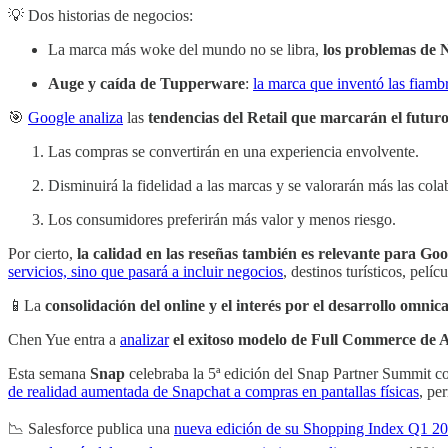
💡 Dos historias de negocios:
La marca más woke del mundo no se libra,
los problemas de 
Auge y caída de Tupperware
:
la marca que inventó las fiambr
🎯
Google analiza
las
tendencias del Retail que marcarán el futuro
Las compras se convertirán en una experiencia envolvente.
Disminuirá la fidelidad a las marcas y se valorarán más las cola
Los consumidores preferirán más valor y menos riesgo.
Por cierto,
la calidad en las reseñas también es relevante para Goo
servicios, sino que pasará a incluir negocios
, destinos turísticos, pelíc
📱La
consolidación del online y el interés por el desarrollo omnic
Chen Yue entra a
analizar
el exitoso modelo de Full Commerce de 
Esta semana
Snap
celebraba la 5ª edición del Snap Partner Summit c
de realidad aumentada de Snapchat a compras en pantallas físicas
, pe
📉 Salesforce publica una
nueva edición de su Shopping Index Q1 2