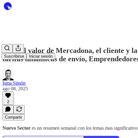
#176 El valor de Mercadona, el cliente y l
Suscribirse
Iniciar sesión
tarifas dinámicas de envío, Emprendedores 
Isma Simón
ago 08, 2025
2
Compartir
Nuevo Sector
es un resumen semanal con los temas mas significativos