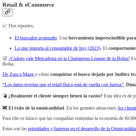
Retail & eCommerce
📈 Dos reportes,
El buscador avanzado
. Una
herramienta imprescindible par
Lo que importa al consumidor de hoy (2023)
. El
comportamient
🛒
¿Cuánto vale Mercadona en la Champions League de la Bolsa?
Es
Bolsa.
De Zara a Maag
o cómo
conquistar el hueco dejado por Inditex tra
“Los datos revelan que el retail físico está de vuelta con fuerza”
,
Dim
💣
¿Realmente el cliente siempre tienen la razón?
Esta idea es de 
🔀 El éxito de la omnicanlidad
. En los grandes almacenes,
los clien
Para ello es básico que las compañías entiendan la economía de ROBO 
Estas son las
prioridades y barreras en el desarrollo de la Omnicanlid