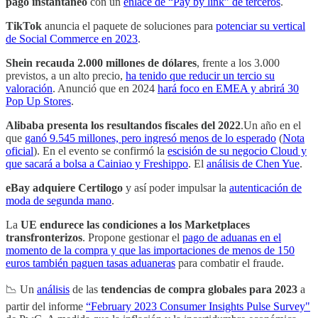
pago instantáneo
con un
enlace de “Pay by link” de terceros
.
TikTok
anuncia el paquete de soluciones para
potenciar su vertical
de Social Commerce en 2023
.
Shein recauda 2.000 millones de dólares
, frente a los 3.000
previstos, a un alto precio,
ha tenido que reducir un tercio su
valoración
. Anunció que en 2024
hará foco en EMEA y abrirá 30
Pop Up Stores
.
Alibaba presenta los resultandos fiscales del 2022
.Un año en el
que
ganó 9.545 millones, pero ingresó menos de lo esperado
(
Nota
oficial
). En el evento se confirmó la
escisión de su negocio Cloud y
que sacará a bolsa a Cainiao y Freshippo
. El
análisis de Chen Yue
.
eBay adquiere Certilogo
y así poder impulsar la
autenticación de
moda de segunda mano
.
La
UE endurece las condiciones a los Marketplaces
transfronterizos
. Propone gestionar el
pago de aduanas en el
momento de la compra y que las importaciones de menos de 150
euros también paguen tasas aduaneras
para combatir el fraude.
📉 Un
análisis
de las
tendencias de compra globales para 2023
a
partir del informe
“February 2023 Consumer Insights Pulse Survey"