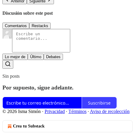
Anterior
Siguiente
Discusión sobre este post
Comentarios
Restacks
Lo mejor de
Último
Debates
Sin posts
Por supuesto, sigue adelante.
Suscribirse
© 2026 Isma Simón
·
Privacidad
∙
Términos
∙
Aviso de recolección
Crea tu Substack