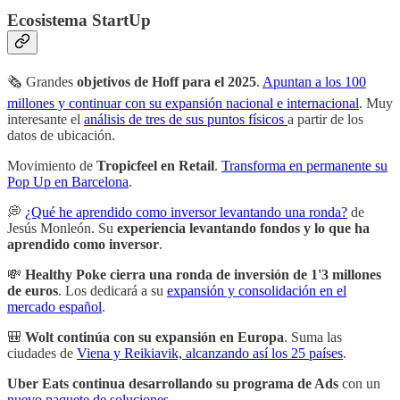
Ecosistema StartUp
🗞 Grandes
objetivos de Hoff para el 2025
.
Apuntan a los 100
millones y continuar con su expansión nacional e internacional
. Muy
interesante el
análisis de tres de sus puntos físicos
a partir de los
datos de ubicación.
Movimiento de
Tropicfeel en Retail
.
Transforma en permanente su
Pop Up en Barcelona
.
💭
¿Qué he aprendido como inversor levantando una ronda?
de
Jesús Monleón. Su
experiencia levantando fondos y lo que ha
aprendido como inversor
.
💸
Healthy Poke cierra una ronda de inversión de 1'3 millones
de euros
. Los dedicará a su
expansión y consolidación en el
mercado español
.
🎒
Wolt continúa con su expansión en Europa
. Suma las
ciudades de
Viena y Reikiavik, alcanzando así los 25 países
.
Uber Eats continua desarrollando su programa de Ads
con un
nuevo paquete de soluciones
.