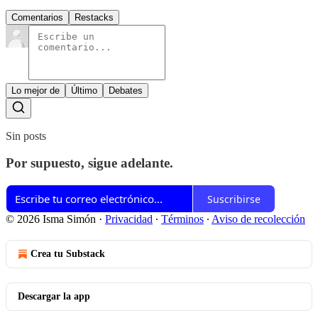
Comentarios
Restacks
Lo mejor de
Último
Debates
Sin posts
Por supuesto, sigue adelante.
Suscribirse
© 2026 Isma Simón
·
Privacidad
∙
Términos
∙
Aviso de recolección
Crea tu Substack
Descargar la app