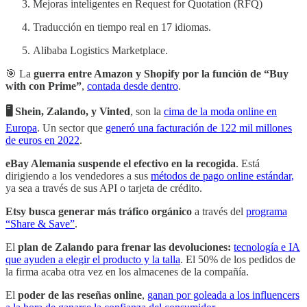
Mejoras inteligentes en Request for Quotation (RFQ)
Traducción en tiempo real en 17 idiomas.
Alibaba Logistics Marketplace.
🎯 La
guerra entre Amazon y Shopify por la función de “Buy
with con Prime”
,
contada desde dentro
.
🖥️ Shein, Zalando, y Vinted
, son la
cima de la moda online en
Europa
. Un sector que
generó una facturación de 122 mil millones
de euros en 2022
.
eBay Alemania suspende el efectivo en la recogida
. Está
dirigiendo a los vendedores a sus
métodos de pago online estándar,
ya sea a través de sus API o tarjeta de crédito.
Etsy busca generar más tráfico orgánico
a través del
programa
“Share & Save”
.
El
plan de Zalando para frenar las devoluciones:
tecnología e IA
que ayuden a elegir el producto y la talla
. El 50% de los pedidos de
la firma acaba otra vez en los almacenes de la compañía.
El
poder de las reseñas online
,
ganan por goleada a los influencers