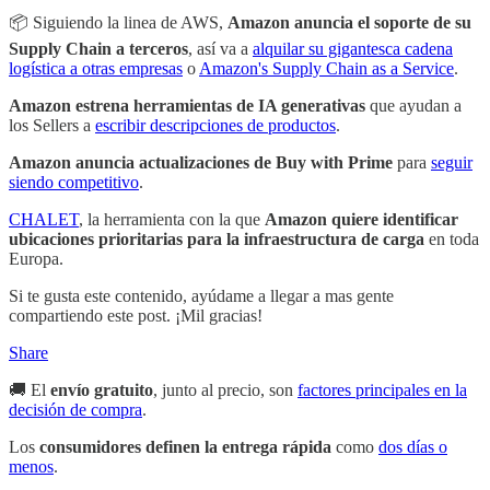
📦 Siguiendo la linea de AWS,
Amazon anuncia el soporte de su
Supply Chain a terceros
, así va a
alquilar su gigantesca cadena
logística a otras empresas
o
Amazon's Supply Chain as a Service
.
Amazon estrena herramientas de IA generativas
que ayudan a
los Sellers a
escribir descripciones de productos
.
Amazon anuncia actualizaciones de Buy with Prime
para
seguir
siendo competitivo
.
CHALET
, la herramienta con la que
Amazon quiere identificar
ubicaciones prioritarias para la infraestructura de carga
en toda
Europa.
Si te gusta este contenido, ayúdame a llegar a mas gente
compartiendo este post. ¡Mil gracias!
Share
🚚 El
envío gratuito
, junto al precio, son
factores principales en la
decisión de compra
.
Los
consumidores definen la entrega rápida
como
dos días o
menos
.