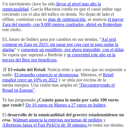
Un movimiento clave ha sido
llevar al nivel mas alto la
omnicanalidad
. García Maceiras confía en que el canal online siga
creciendo con el alza del tráfico en tienda. No dejan de lado el
offline, continúan con su
plan de optimización
, se anuncia
el
mayor
Zara del mundo, con 9.000 metros cuadrados, abrirá en Rotterdam
este otoño.
EL futuro de Inditex pasa por cambios en sus tiendas, “
Así será
comprar en Zara en 2025: sin pasar por caja casi ni para quitar la
alarma
” y
conseguir un equilibrio, por ahora imposible, con el dólar
.
Se espera que superará a Ibedrola y
se convertirá este año en la
tercera del Ibex por beneficios
.
🛒
El estado del Retail
. Noticia triste y que creo que no sorprende a
nadie.
El pequeño comercio se desmorona
.
Mientras, el
Retail
español crece un 10% en 2022
y se sitúa por encima de la
media europea. Una visión mas amplia en
“Deconstruyendo el
Retail en Europa”
.
Te has preguntado
¿Cuánto gana la moda por cada 100 euros
que vende?
De 16 euros en Mango a 27 euros en Inditex
.
El
desarrollo de la omnicanlidad del grocery estadounidense no
cesa
.
Walmart anuncia la entregas nocturnas de pedidos
y
Albertsons lanza el Fast PickUp de 30 minutos
en todas sus tiendas.