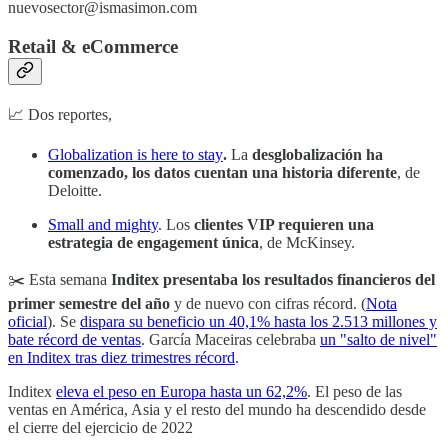
nuevosector@ismasimon.com
Retail & eCommerce
📈 Dos reportes,
Globalization is here to stay
.
La
desglobalización ha
comenzado, los datos cuentan una historia diferente
, de
Deloitte.
Small and mighty
. Los
clientes VIP requieren una
estrategia de engagement única
, de McKinsey.
✂️ Esta semana
Inditex presentaba los resultados financieros del
primer semestre del año
y de nuevo con cifras récord. (
Nota
oficial
). Se
dispara su beneficio un 40,1% hasta los 2.513 millones y
bate récord de ventas
. García Maceiras celebraba
un "salto de nivel"
en Inditex tras diez trimestres récord
.
Inditex
eleva el peso en Europa hasta un 62,2%
. El peso de las
ventas en América, Asia y el resto del mundo ha descendido desde
el cierre del ejercicio de 2022