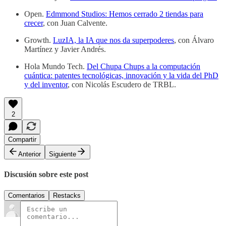
Open.
Edmmond Studios: Hemos cerrado 2 tiendas para
crecer
, con Juan Calvente.
Growth.
LuzIA, la IA que nos da superpoderes
, con Álvaro
Martínez y Javier Andrés.
Hola Mundo Tech.
Del Chupa Chups a la computación
cuántica: patentes tecnológicas, innovación y la vida del PhD
y del inventor
, con Nicolás Escudero de TRBL.
2
Compartir
Anterior
Siguiente
Discusión sobre este post
Comentarios
Restacks