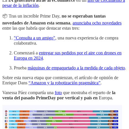
La
IA generativa atrae al eCommerce
en un
año de crecimiento a
pesar de la inflación
.
📦 Tras un increíble Prime Day,
no se esperaban tantas
novedades de Amazon esta semana
,
anunciaba ocho novedades
entre las que habría que destacar estas tres:
"Consulta a un amigo"
, una nueva experiencia de compra
colaborativa.
Comenzará a
entregar sus pedidos por el aire con drones en
Europa en 2024
.
Prueba
máquinas de empaquetado a la medida de cada objeto
.
Sobre esta nueva etapa que comienzan, el artículo de opinión de
Enrique Dans
“Amazon y la robotización pragmática”
.
Vanessa Páez compartía una
foto
que mostraba el reparto de
la
venta del pasado PrimeDay por vertical y país en
Europa.