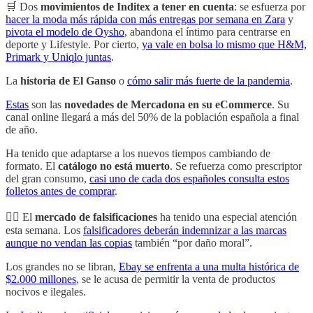
🛒 Dos
movimientos de Inditex a tener en cuenta
: se esfuerza por
hacer la moda más rápida con más entregas por semana en Zara
y
pivota el modelo de Oysho
, abandona el íntimo para centrarse en
deporte y Lifestyle. Por cierto,
ya vale en bolsa lo mismo que H&M,
Primark y Uniqlo juntas
.
La
historia de El Ganso
o
cómo salir más fuerte de la pandemia
.
Estas
son las
novedades de Mercadona en su eCommerce
. Su
canal online llegará a más del 50% de la población española a final
de año.
Ha tenido que adaptarse a los nuevos tiempos cambiando de
formato. El
catálogo no está muerto
. Se refuerza como prescriptor
del gran consumo,
casi uno de cada dos españoles consulta estos
folletos antes de comprar
.
🏴‍☠️ El
mercado de falsificaciones
ha tenido una especial atención
esta semana. Los
falsificadores deberán indemnizar a las marcas
aunque no vendan las copias
también “por daño moral”.
Los grandes no se libran,
Ebay se enfrenta a una multa histórica de
$2.000 millones
, se le acusa de permitir la venta de productos
nocivos e ilegales.