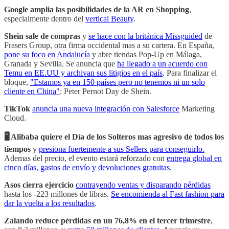
Google amplia las posibilidades de la AR en Shopping
,
especialmente dentro del
vertical Beauty
.
Shein sale de compras
y
se hace con la británica Missguided
de
Frasers Group, otra firma occidental mas a su cartera. En España,
pone su foco en Andalucía
y abre tiendas Pop-Up en Málaga,
Granada y Sevilla. Se anuncia que
ha llegado a un acuerdo con
Temu en EE.UU y archivan sus litigios en el país
. Para finalizar el
bloque,
"Estamos ya en 150 países pero no tenemos ni un solo
cliente en China"
: Peter Pernot Day de Shein.
TikTok
anuncia una nueva integración con Salesforce
Marketing
Cloud.
🖥️ Alibaba quiere el Día de los Solteros mas agresivo de todos los
tiempos
y
presiona fuertemente a sus Sellers para conseguirlo.
Ademas del precio, el evento estará reforzado con
entrega global en
cinco días, gastos de envío y devoluciones gratuitas
.
Asos cierra ejercicio
contrayendo ventas y disparando pérdidas
hasta los -223 millones de libras.
Se encomienda al Fast fashion para
dar la vuelta a los resultados
.
Zalando reduce pérdidas en un 76,8% en el tercer trimestre
,