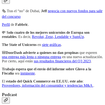
🗞 Tras el “no” de Dubai,
Jeff
negocia con nuevos fondos para salir
del concurso
Perfil
de
Fabbric
.
💸
Solo cuatro de los mejores unicornios de Europa son
rentables
. Es decir,
Revolut, Zepz, Lendable y SumUp
.
The State of Unicorns
en
siete gráficas
.
🎒
DoorDash advierte a quienes no dan propinas
que esperen
una entrega más lenta o ninguna entrega
en una nueva actualización.
Por cierto, aquí están
sus resultados financieros del Q3 2023
.
Trabajo espera que el envío del informe sobre Glovo a la
Fiscalía
sea
inminente
.
El
estado del Quick Commerce en EE.UU. este año
:
Proveedores, información del consumidor y tendencias M&A
.
Podcast