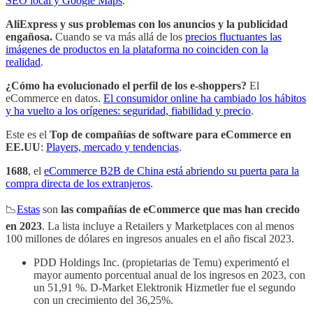
SEO local y Google Maps
.
AliExpress y sus problemas con los anuncios y la publicidad
engañosa.
Cuando se va más allá de los
precios fluctuantes las
imágenes de productos en la plataforma no coinciden con la
realidad
.
¿Cómo ha evolucionado el perfil de los e-shoppers?
El
eCommerce en datos.
El consumidor online ha cambiado los hábitos
y ha vuelto a los orígenes: seguridad, fiabilidad y precio
.
Este es el
Top de compañías de software para eCommerce en
EE.UU
:
Players, mercado y tendencias
.
1688
, el
eCommerce B2B de China está abriendo su puerta para la
compra directa de los extranjeros
.
📉
Estas
son
las compañías de eCommerce que mas han crecido
en 2023
. La lista incluye a Retailers y Marketplaces con al menos
100 millones de dólares en ingresos anuales en el año fiscal 2023.
PDD Holdings Inc. (propietarias de Temu) experimentó el
mayor aumento porcentual anual de los ingresos en 2023, con
un 51,91 %. D-Market Elektronik Hizmetler fue el segundo
con un crecimiento del 36,25%.