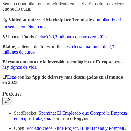
Semana tranquila, poco movimiento en las StartUps de los sectores
que suelo tratar.
🗞
Vinted adquiere el Marketplace Trendsales,
amplíando así su
presencia en Dinamarca.
💸
Heura Foods
facturó 38,3 millones de euros en 2023
.
Blaine
, la tienda de flores artificiales,
cierra una ronda de 2,3
millones de euros
.
El estancamiento de la inversión tecnológica de Europa
, pero
hay signos de vida
.
🎒
Estas
son
las App de delivery mas descargadas en el mundo
en 2023
.
Podcast
SeedRocket.
Spamina: El Empleado que Compró la Empresa
en la que Trabajaba
, con Enrico Raggini.
Open.
Por esto crece Nude Project, Blue Banana y Pompeii
,