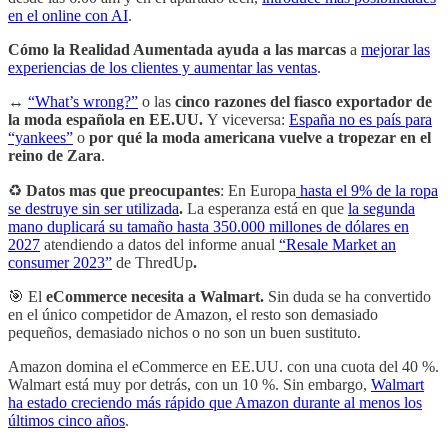
en el online con AI
.
Cómo la Realidad Aumentada ayuda a las marcas
a
mejorar las
experiencias de los clientes y aumentar las ventas
.
↔️
“What’s wrong?”
o las
cinco razones del fiasco exportador de
la moda española en EE.UU.
Y viceversa:
España no es país para
“yankees”
o
por qué la moda americana vuelve a tropezar en el
reino de Zara
.
♻️
Datos mas que preocupantes
: En Europa
hasta el 9% de la ropa
se destruye sin ser utilizada
.
La esperanza está en que
la segunda
mano duplicará su tamaño hasta 350.000 millones de dólares en
2027
atendiendo a datos del informe anual
“Resale Market an
consumer 2023”
de ThredUp
.
🎯 El
eCommerce necesita a Walmart.
Sin duda se ha convertido
en el único competidor de Amazon, el resto son demasiado
pequeños, demasiado nichos o no son un buen sustituto.
Amazon domina el eCommerce en EE.UU. con una cuota del 40 %.
Walmart está muy por detrás, con un 10 %. Sin embargo,
Walmart
ha estado creciendo más rápido que Amazon durante al menos los
últimos cinco años
.