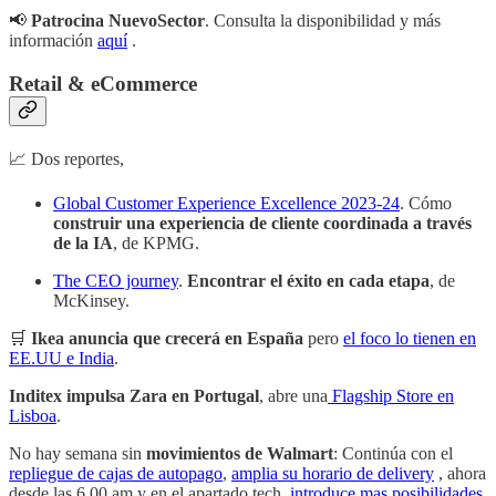
📢
Patrocina NuevoSector
. Consulta la disponibilidad y más
información
aquí
.
Retail & eCommerce
📈 Dos reportes,
Global Customer Experience Excellence 2023-24
. Cómo
construir una experiencia de cliente coordinada a través
de la IA
, de KPMG.
The CEO journey
.
Encontrar el éxito en cada etapa
, de
McKinsey.
🛒
Ikea anuncia que crecerá en España
pero
el foco lo tienen en
EE.UU e India
.
Inditex impulsa Zara en Portugal
, abre una
Flagship Store en
Lisboa
.
No hay semana sin
movimientos de Walmart
: Continúa con el
repliegue de cajas de autopago
,
amplia su horario de delivery
, ahora
desde las 6.00 am y en el apartado tech,
introduce mas posibilidades