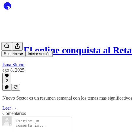
#217 El online conquista al Ret
Suscribirse
Iniciar sesión
Isma Simón
ago 8, 2025
2
Nuevo Sector es un resumen semanal con los temas mas significativos
Leer →
Comentarios