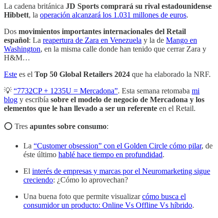
La cadena británica
JD Sports comprará su rival estadounidense
Hibbett
, la
operación alcanzará los 1.031 millones de euros
.
Dos
movimientos importantes internacionales del Retail
español
: La
reapertura de Zara en Venezuela
y la de
Mango en
Washington
, en la misma calle donde han tenido que cerrar Zara y
H&M…
Este
es el
Top 50 Global Retailers 2024
que ha elaborado la NRF.
💡
“7732CP + 1235U = Mercadona”
. Esta semana retomaba
mi
blog
y escribía
sobre el modelo de negocio de Mercadona y los
elementos que le han llevado a ser un referente
en el Retail.
⭕️ Tres
apuntes sobre consumo
:
La
“Customer obsession” con el Golden Circle cómo pilar
, de
éste último
hablé hace tiempo en profundidad
.
El
interés de empresas y marcas por el Neuromarketing sigue
creciendo
: ¿Cómo lo aprovechan?
Una buena foto que permite visualizar
cómo busca el
consumidor un producto: Online Vs Offline Vs híbrido
.