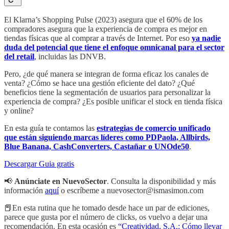
El Klarna’s Shopping Pulse (2023) asegura que el 60% de los
compradores asegura que la experiencia de compra es mejor en
tiendas físicas que al comprar a través de Internet. Por eso
ya nadie
duda del potencial que tiene el enfoque omnicanal para el sector
del retail
, incluidas las DNVB.
Pero, ¿de qué manera se integran de forma eficaz los canales de
venta? ¿Cómo se hace una gestión eficiente del dato? ¿Qué
beneficios tiene la segmentación de usuarios para personalizar la
experiencia de compra? ¿Es posible unificar el stock en tienda física
y online?
En esta guía te contamos las
estrategias de comercio unificado
que están siguiendo marcas líderes como PDPaola, Allbirds,
Blue Banana, CashConverters, Castañar o UNOde50
.
Descargar Guia gratis
📢
Anúnciate en NuevoSector
. Consulta la disponibilidad y más
información
aquí
o escríbeme a nuevosector@ismasimon.com
📕En esta rutina que he tomado desde hace un par de ediciones,
parece que gusta por el número de clicks, os vuelvo a dejar una
recomendación. En esta ocasión es
“Creatividad, S.A.: Cómo llevar