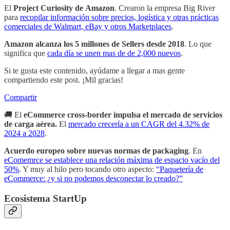
El
Project Curiosity de
Amazon
. Crearon la empresa Big River
para
recopilar información sobre precios, logística y otras prácticas
comerciales de Walmart, eBay y otros Marketplaces
.
Amazon alcanza los 5 millones de Sellers desde 2018
. Lo que
significa que
cada día se unen mas de de 2,000 nuevos
.
Si te gusta este contenido, ayúdame a llegar a mas gente
compartiendo este post. ¡Mil gracias!
Compartir
🚚 El
eCommerce cross-border impulsa el mercado de servicios
de carga aérea.
El
mercado crecería a un CAGR del 4.32% de
2024 a 2028
.
Acuerdo europeo sobre nuevas normas de packaging
. En
eComemrce se establece una relación máxima de espacio vacío del
50%
. Y muy al hilo pero tocando otro aspecto:
“Paquetería de
eCommerce: ¿y si no podemos desconectar lo creado?”
Ecosistema StartUp