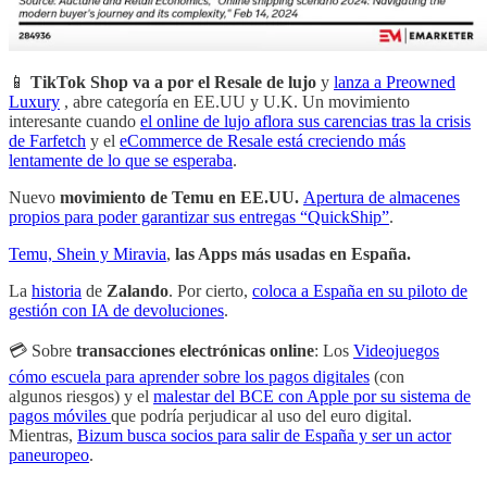
📱
TikTok Shop va a por el Resale de lujo
y
lanza a Preowned
Luxury
, abre categoría en EE.UU y U.K. Un movimiento
interesante cuando
el online de lujo aflora sus carencias tras la crisis
de Farfetch
y el
eCommerce de Resale está creciendo más
lentamente de lo que se esperaba
.
Nuevo
movimiento de Temu en EE.UU.
Apertura de almacenes
propios para poder garantizar sus entregas “QuickShip”
.
Temu, Shein y Miravia
,
las Apps más usadas en España.
La
historia
de
Zalando
. Por cierto,
coloca a España en su piloto de
gestión con IA de devoluciones
.
💳 Sobre
transacciones electrónicas online
: Los
Videojuegos
cómo escuela para aprender sobre los pagos digitales
(con
algunos riesgos) y el
malestar del BCE con Apple por su sistema de
pagos móviles
que podría perjudicar al uso del euro digital.
Mientras,
Bizum busca socios para salir de España y ser un actor
paneuropeo
.