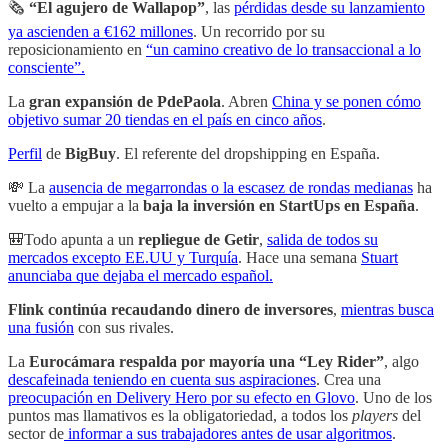
🗞
“El agujero de Wallapop”
, las
pérdidas desde su lanzamiento
ya ascienden a €162 millones
. Un recorrido por su
reposicionamiento en
“un camino creativo de lo transaccional a lo
consciente”.
La
gran expansión de PdePaola
. Abren
China y se ponen cómo
objetivo sumar 20 tiendas en el país en cinco años
.
Perfil
de
BigBuy
. El referente del dropshipping en España.
💸 La
ausencia de megarrondas o la escasez de rondas medianas
ha
vuelto a empujar a la
baja la inversión en StartUps en España
.
🎒Todo apunta a un
repliegue de Getir
,
salida de todos su
mercados excepto EE.UU y Turquía
. Hace una semana
Stuart
anunciaba que dejaba el mercado español.
Flink continúa recaudando dinero de inversores
,
mientras busca
una fusión
con sus rivales.
La
Eurocámara respalda por mayoría una “Ley Rider”
, algo
descafeinada teniendo en cuenta sus aspiraciones
. Crea una
preocupación en Delivery Hero por su efecto en Glovo
. Uno de los
puntos mas llamativos es la obligatoriedad, a todos los
players
del
sector de
informar a sus trabajadores antes de usar algoritmos
.