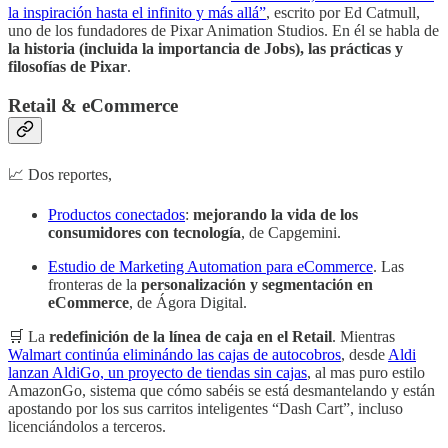
la inspiración hasta el infinito y más allá”
, escrito por Ed Catmull,
uno de los fundadores de Pixar Animation Studios. En él se habla de
la historia (incluida la importancia de Jobs), las prácticas y
filosofías de Pixar
.
Retail & eCommerce
📈 Dos reportes,
Productos conectados
:
mejorando la vida de los
consumidores con tecnología
, de Capgemini.
Estudio de Marketing Automation para eCommerce
. Las
fronteras de la
personalización y segmentación en
eCommerce
, de Ágora Digital.
🛒 La
redefinición de la línea de caja en el Retail
. Mientras
Walmart continúa eliminándo las cajas de autocobros
, desde
Aldi
lanzan AldiGo, un proyecto de tiendas sin cajas
, al mas puro estilo
AmazonGo, sistema que cómo sabéis se está desmantelando y están
apostando por los sus carritos inteligentes “Dash Cart”, incluso
licenciándolos a terceros.