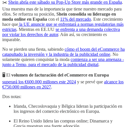
✂️
Shein abría este sábado su Pop-Up Store más grande en España
.
Una muestra mas de la importancia que tiene nuestro mercado para
ellos. Se refuerza su posición,
Shein consolida su liderazgo en
moda online en España
con el
11% del mercado
. Este crecimiento
hace que
la UE anuncie que se enfrentará a normas regulatorias más
estrictas
. Mientras en EE.UU
se enfrenta a una demanda colectiva
por violar los derechos de autor
. Aún así, su crecimiento es
imparable.
No se pierden una fiesta, sabiendo
cómo el boom del eCommerce ha
catapultado la inversión y la industria de la publicidad online
. No
solamente quieren conquistar la moda
comienza a ser una amenaza -
junto a Temu- para el mercado de la publicidad digital
.
🖥️ El
volumen de facturación
del eCommerce en Europa
superará los €600.000 millones este 2024
y se prevé que
alcance los
€750.000 millones en 2027
.
Dos notas:
Irlanda, Checoslovaquia y Bélgica lideran la participación en
los ingresos del comercio electrónico en Europa.
El Reino Unido lidera las compras online; Dinamarca y
Grecia muestran una fuerte adopción.