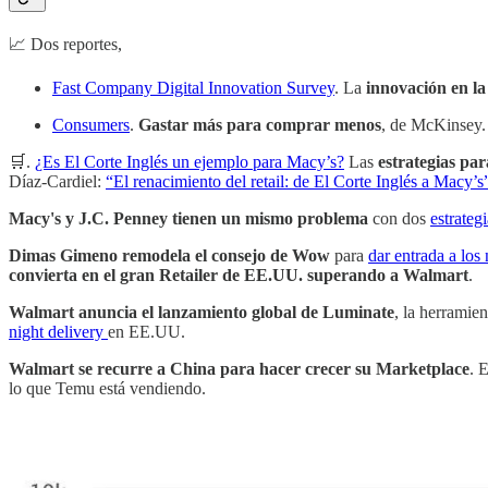
📈 Dos reportes,
Fast Company Digital Innovation Survey
. La
innovación en la
Consumers
.
Gastar más para comprar menos
, de McKinsey.
🛒.
¿Es El Corte Inglés un ejemplo para Macy’s?
Las
estrategias pa
Díaz-Cardiel:
“El renacimiento del retail: de El Corte Inglés a Macy’s
Macy's y J.C. Penney tienen un mismo problema
con dos
estrateg
Dimas Gimeno remodela el consejo de Wow
para
dar entrada a los
convierta en el gran Retailer de EE.UU. superando a Walmart
.
Walmart anuncia el lanzamiento global de Luminate
, la herramie
night delivery
en EE.UU.
Walmart se recurre a China para hacer crecer su Marketplace
. 
lo que Temu está vendiendo.