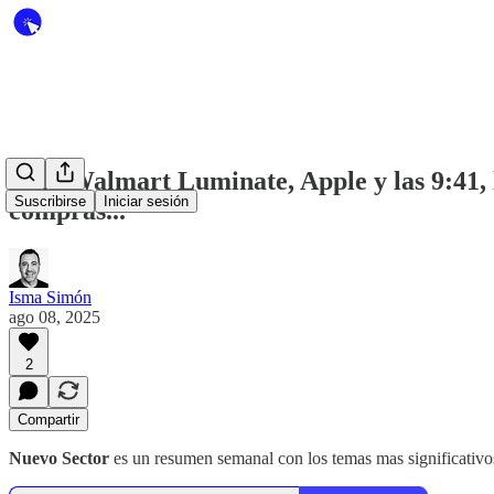
#223 Walmart Luminate, Apple y las 9:41,
Suscribirse
Iniciar sesión
compras...
Isma Simón
ago 08, 2025
2
Compartir
Nuevo Sector
es un resumen semanal con los temas mas significativos