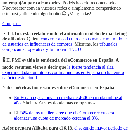
un empujón para alcanzarlos
. Podéis hacerlo recomendado
Nuevosector.com en vuestras redes o simplemente compartiendo
este post y diciendo algo bonito 😉 ¡Mil gracias!
Compartir
📱
TikTok está reelaborando el anticuado modelo de marketing
de afiliados
. Quiere
convertir a cada uno de sus más de mil millones
de usuarios en influencers de compras
. Mientras, los
tribunales
complican su operativa y futuro en EE.UU
.
🖥️ El
FMI evalúa la tendencia del eCommerce en España. A
modo resumen viene a decir que
la fuerte tendencia al alza
experimentada durante los confinamientos en España no ha tenido
carácter estructural
.
Y dos
métricas interesantes sobre eCommerce en España
:
En España gastamos una media de 460€ en moda online al
año
. Shein y Zara es donde más compramos.
El
74% de los retailers cree que el eCommerce crecerá hasta
alcanzar una cuota de mercado cercana al 3%
.
Así se prepara Alibaba para el 6.18
,
el segundo mayor periodo de