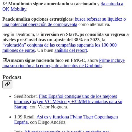
💸
Mundimoto sigue aumentando su accionado
y
da entrada a
OK Mobility
.
Paack analiza opciones estratégicas
:
busca reforzar su liquidez o
una potencial operación de compraventa
como alternativa.
Según Dealroom, la
inversión en StartUps consolida su regreso a
niveles pre-Covid tras un ajuste del 38% en 2023
, la
“valoración” conjunta de las compañías superaría los 100.000
millones de euros
. Un buen
análisis del report
.
🎒
Amazon sigue haciendo foco en FMGC
, ahora
Prime incluye
una suscripción a la entrega de alimentos de Grubhub
.
Podcast
SeedRocket.
Flat: Español consigue uno de los mejores
tetornos (5x) en VC México y +35MM levantados para su
Startup
, con Víctor Noguera.
1,99 Retail:
Así es y funciona Flying Tiger Copenhagen
España
, con Diego Andériz.