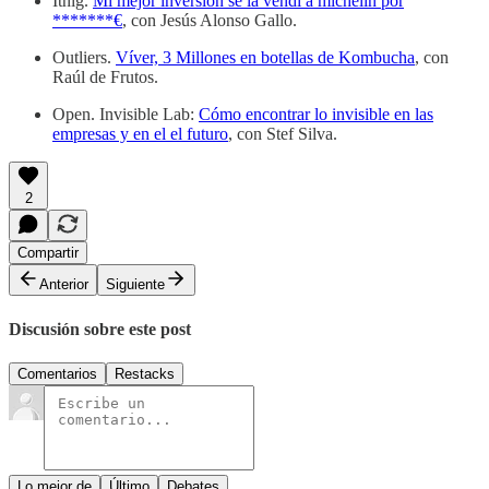
Itnig.
Mi mejor inversión se la vendí a michelin por
*******€
, con Jesús Alonso Gallo.
Outliers.
Víver, 3 Millones en botellas de Kombucha
, con
Raúl de Frutos.
Open. Invisible Lab:
Cómo encontrar lo invisible en las
empresas y en el el futuro
, con Stef Silva.
2
Compartir
Anterior
Siguiente
Discusión sobre este post
Comentarios
Restacks
Lo mejor de
Último
Debates