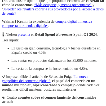
Dos artículos de opinión que que proponen
reformular el Retail tal
cómo lo conocemos
:
“Más ocuparse, y menos preocuparse”
y
“
¿Pueden los retailers cobrar a sus proveedores por el acceso a datos
de venta?
Walmart Realm
, la experiencia de
compra digital inmersiva
compuesta por tiendas digitales
.
🌡️ Nielsen
presenta
el
Retail Spend
Barometer
Spain Q1 2024
.
Tres inputs:
El gasto en gran consumo, tecnología y bienes duraderos en
España creció un 4,6%.
Las ventas en productos dalcanzaron los 35.000 millones.
La cesta de la compra se ha incrementado un 4,8%.
💡Imprescindible el artículo de Sebastián Puig:
“La nueva
geopolítica del comercio global”,
el papel del comercio en un
mundo multipolar, hiperconectado y complejo
donde cada vez
resulta más difícil mantener posturas multilaterales.
🎯 Cuatro
apuntes sobre el comportamiento del consumidor
actual: