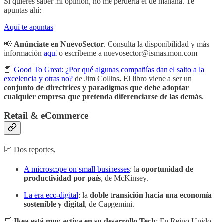
Si quieres saber mi opinión, no me perdería el de mañana. Te
apuntas ahí:
Aquí te apuntas
📢
Anúnciate en NuevoSector
. Consulta la disponibilidad y más
información
aquí
o escríbeme a nuevosector@ismasimon.com
📕
Good To Great: ¿Por qué algunas compañías dan el salto a la
excelencia y otras no?
de Jim Collins
.
El libro viene a ser un
conjunto de directrices y paradigmas que debe adoptar
cualquier empresa que pretenda diferenciarse de las demás
.
Retail & eCommerce
📈 Dos reportes,
A microscope on small businesses
: la
oportunidad de
productividad por país
, de McKinsey.
La era eco-digital
: la
doble transición hacia una economía
sostenible y digital
, de Capgemini.
🛒
Ikea está muy activa en su desarrollo Tech
: En Reino Unido