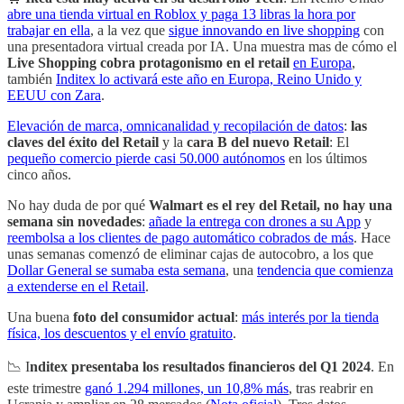
abre una tienda virtual en Roblox y paga 13 libras la hora por
trabajar en ella
, a la vez que
sigue innovando en live shopping
con
una presentadora virtual creada por IA. Una muestra mas de cómo el
Live Shopping cobra protagonismo en el retail
en Europa
,
también
Inditex lo activará este año en Europa, Reino Unido y
EEUU con Zara
.
Elevación de marca, omnicanalidad y recopilación de datos
:
las
claves del éxito del Retail
y la
cara B del nuevo Retail
: El
pequeño comercio pierde casi 50.000 autónomos
en los últimos
cinco años.
No hay duda de por qué
Walmart es el rey del Retail, no hay una
semana sin novedades
:
añade la entrega con drones a su App
y
reembolsa a los clientes de pago automático cobrados de más
. Hace
unas semanas comenzó de eliminar cajas de autocobro, a los que
Dollar General se sumaba esta semana
, una
tendencia que comienza
a extenderse en el Retail
.
Una buena
foto del consumidor actual
:
más interés por la tienda
física, los descuentos y el envío gratuito
.
📉 I
nditex presentaba los resultados financieros del Q1 2024
. En
este trimestre
ganó 1.294 millones, un 10,8% más
, tras reabrir en