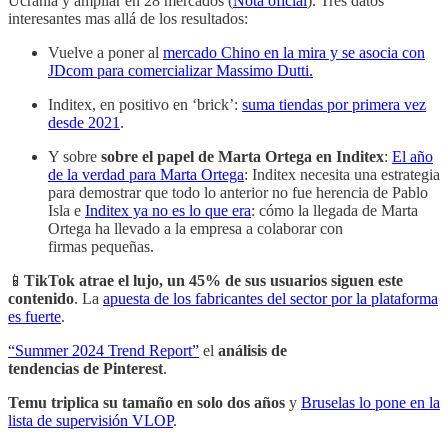
Ucrania y ampliar en 28 mercados (
Nota oficial
). Tres datos
interesantes mas allá de los resultados:
Vuelve a poner al
mercado Chino en la mira y se asocia con
JDcom para comercializar Massimo Dutti.
Inditex, en positivo en ‘brick’:
suma tiendas por primera vez
desde 2021
.
Y sobre
sobre el papel de Marta Ortega en Inditex
:
El año
de la verdad para Marta Ortega
: Inditex necesita una estrategia
para demostrar que todo lo anterior no fue herencia de Pablo
Isla e
Inditex ya no es lo que era
: cómo la llegada de Marta
Ortega ha llevado a la empresa a colaborar con
firmas pequeñas.
📱
TikTok atrae el lujo, un 45% de sus usuarios siguen este
contenido
. La
apuesta de los fabricantes del sector por la plataforma
es fuerte
.
“Summer 2024 Trend Report”
el
análisis de
tendencias
de
Pinterest
.
Temu triplica su tamaño en solo dos años
y
Bruselas lo pone en la
lista de supervisión VLOP
.