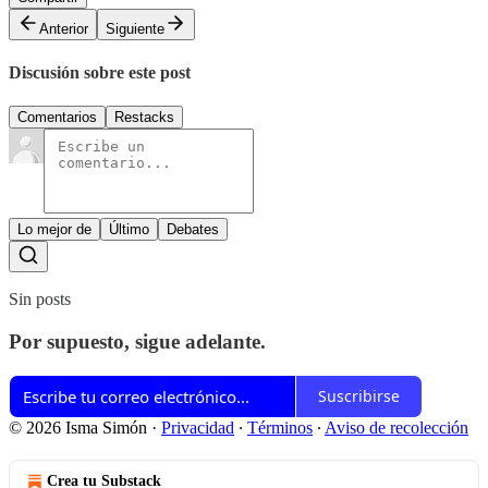
Anterior
Siguiente
Discusión sobre este post
Comentarios
Restacks
Lo mejor de
Último
Debates
Sin posts
Por supuesto, sigue adelante.
Suscribirse
© 2026 Isma Simón
·
Privacidad
∙
Términos
∙
Aviso de recolección
Crea tu Substack