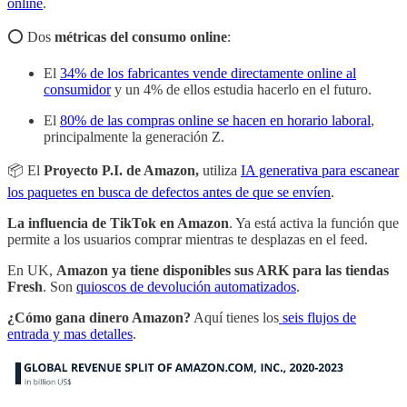
online
.
⭕️ Dos
métricas del consumo online
:
El
34% de los fabricantes vende directamente online al
consumidor
y un 4% de ellos estudia hacerlo en el futuro.
El
80% de las compras online se hacen en horario laboral
,
principalmente la generación Z.
📦 El
Proyecto P.I. de Amazon,
utiliza
IA generativa para escanear
los paquetes en busca de defectos antes de que se envíen
.
La influencia de TikTok en Amazon
. Ya está activa la función que
permite a los usuarios comprar mientras te desplazas en el feed.
En UK,
Amazon ya tiene disponibles sus ARK para las tiendas
Fresh
. Son
quioscos de devolución automatizados
.
¿Cómo gana dinero Amazon?
Aquí tienes los
seis flujos de
entrada y mas detalles
.