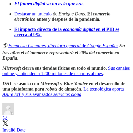
El futuro digital ya no es lo que era.
Destacar un artículo
de
Enrique Dans
.
El
comercio
electrónico
antes y después de la pandemia.
El impacto directo de la
economía digital
en el PIB se
acerca al 9%.
🌎
Fuencisla Clemares
,
directora general
de
Google España
:
En
tres años el eCommerce representará el 20% del comercio en
España
.
Microsoft
cierra sus tiendas físicas en todo el mundo.
Sus canales
online ya atienden a 1200 millones de usuarios al mes
.
DHL
se asocia con
Microsoft
y
Blue Yonder
en el desarrollo de
una plataforma para
robots
de almacén.
La tecnológica aporta
Azure IoT
y sus avanzados
servicios cloud
.
@
Invalid Date