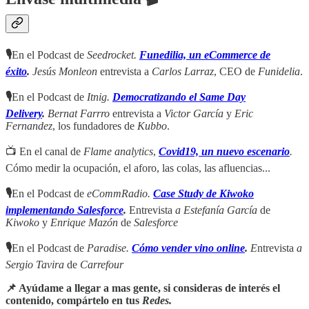
🎙
En el Podcast de
Seedrocket.
Funedilia, un eCommerce de
éxito
.
Jesús Monleon
entrevista a
Carlos Larraz
, CEO de
Funidelia
.
🎙
En el Podcast de
Itnig.
Democratizando el Same Day
Delivery
.
Bernat Farrro
entrevista a
Victor García
y
Eric
Fernandez
, los fundadores de
Kubbo
.
📺 En el canal de
Flame analytics
,
Covid19, un nuevo escenario
.
Cómo medir la ocupación, el aforo, las colas, las afluencias...
🎙
En el Podcast de
eCommRadio.
Case Study de Kiwoko
implementando Salesforce
.
Entrevista
a Estefanía García
de
Kiwoko
y
Enrique Mazón
de
Salesforce
🎙
En el Podcast de
Paradise.
Cómo vender vino online
.
E
ntrevista
a
Sergio Tavira
de
Carrefour
📌 Ayúdame a llegar a mas gente, si consideras de interés el
contenido, compártelo en tus
Redes.