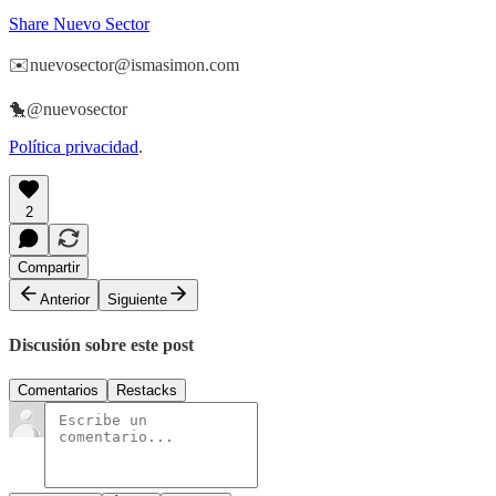
Share Nuevo Sector
✉️nuevosector@ismasimon.com
🐤@nuevosector
Política privacidad
.
2
Compartir
Anterior
Siguiente
Discusión sobre este post
Comentarios
Restacks