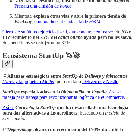
Mientras se reestructura
, búsqueda de un
balón de oxígeno
.
Prepara una emisión de
bonos
.
Mientras,
explora otras vías y abre la primera tienda de
Weekda
y
,
con una línea distinta a la de
H&M
.
Cierre de su último ejercicio fiscal, que concluye en marzo
, de
Nike
.
El crecimiento del 75% del
canal online
ayuda pero no les salva
.
Sus beneficios se redujeron un 37% .
Ecosistema StartUp 🦄🚀
💡Alianzas estratégicas entre
StartUp de Delivery
y
fabricantes
.
Glovo
y la juguetera
Mattel
, por otro lado
Deliveroo y Nestlé
.
StartUps
especializadas en la
última milla
en
España
.
Así se
trabaja para trabaja para revolucionar la logística de eCommerce.
Así es
Caravelo
, la
StartUp
que ha desarrollado una tecnología
para dar alternativas a las aerolíneas
, buscando un
modelo de
suscripción
.
📈Deporvillage
alcanza un crecimiento del 170% durante la