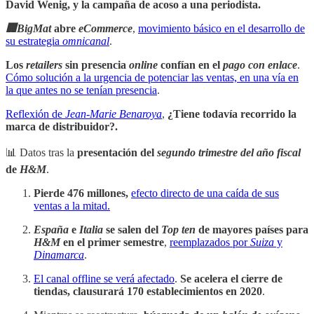
David Wenig, y la campaña de acoso a una periodista.
🏢BigMat
abre
eCommerce
,
movimiento básico en el desarrollo de
su estrategia
omnicanal
.
Los
retailers
sin presencia
online
confían en el
pago con enlace
.
Cómo solución a la urgencia de potenciar las ventas, en una vía en
la que antes no se tenían presencia
.
Reflexión de
Jean-Marie Benaroya
,
¿Tiene todavía recorrido la
marca de distribuidor?.
📊 Datos tras la
presentación del
segundo trimestre del año fiscal
de
H&M
.
Pierde 476 millones,
efecto directo de una caída de sus
ventas a la mitad.
España
e
Italia
se salen del
Top ten
de mayores países para
H&M
en el primer semestre
,
reemplazados por
Suiza
y
Dinamarca
.
El canal offline se verá afectado
.
Se acelera el cierre de
tiendas, clausurará 170 establecimientos en 2020
.