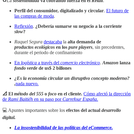
♻️La
sostenibilidad
va cobrando fuerza en el
Retail
.
Perfil del consumidor, digitalizado y circular
.
El futuro de
las compras de moda
.
Reflexión
.
¿Debería sumarse su negocio a la corriente
slow
?
Raquel Segura
destacaba
la
alta demanda de
productos ecológicos
en los
pure players
, sin precedentes,
durante el periodo de confinamiento
En
logística
a través del
comercio electrónico
.
Amazon
lanza
fondo verde
de us$ 2 billones
¿Es la economía circular un disruptivo concepto moderno?
,
nada nuevo.
📐 El
método del 555
o
foco
en el cliente.
Cómo afectó la dirección
de
Rami Baitiéh
en su paso por
Carrefour España
.
💻 Apuntes importantes sobre los
efectos del actual
desarrollo
digital.
La insostenibilidad de las políticas del eCommerce.