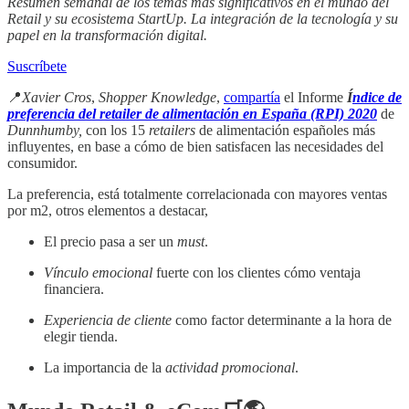
Resumen semanal de los temas mas significativos en el mundo del
Retail y su ecosistema StartUp. La integración de la tecnología y su
papel en la transformación digital.
Suscríbete
📍
Xavier Cros
,
Shopper Knowledge
,
compartía
el Informe
Í
ndice de
preferencia del retailer de alimentación en España (RPI) 2020
de
Dunnhumby,
con los 15
retailers
de alimentación españoles más
influyentes, en base a cómo de bien satisfacen las necesidades del
consumidor.
La preferencia, está totalmente correlacionada con mayores ventas
por m2, otros elementos a destacar,
El precio pasa a ser un
must
.
Vínculo emocional
fuerte con los clientes cómo ventaja
financiera.
Experiencia de cliente
como factor determinante a la hora de
elegir tienda.
La importancia de la
actividad promocional
.