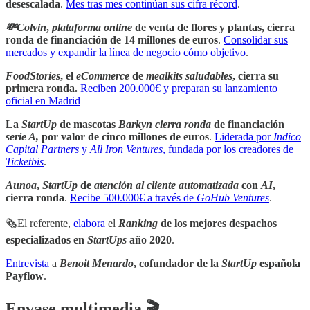
desescalada
.
Mes tras mes continúan sus cifra récord
.
💸Colvin
,
plataforma online
de venta de flores y plantas, cierra
ronda de financiación de 14 millones de euros
.
Consolidar sus
mercados y expandir la línea de negocio cómo objetivo
.
FoodStories
, el
eCommerce
de
mealkits saludables
, cierra su
primera ronda.
Reciben 200.000€ y preparan su lanzamiento
oficial en Madrid
La
StartUp
de mascotas
Barkyn cierra ronda
de financiación
serie A,
por valor de cinco millones de euros
.
Liderada por
Indico
Capital Partners
y
All Iron Ventures
, fundada por los creadores de
Ticketbis
.
Aunoa
,
StartUp
de
atención al cliente automatizada
con
AI
,
cierra ronda
.
Recibe 500.000€ a través de
GoHub Ventures
.
🗞El referente,
elabora
el
Ranking
de los mejores despachos
especializados en
StartUps
año 2020
.
Entrevista
a
Benoit Menardo
, cofundador de la
StartUp
española
Payflow
.
Envase multimedia 🎬