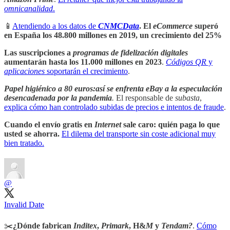
omnicanalidad
.
📱
Atendiendo a los datos de
CNMCData
.
El
eCommerce
superó
en España los 48.800 millones en 2019, un crecimiento del 25%
Las suscripciones a
programas de fidelización
digitales
aumentarán hasta los 11.000 millones en 2023
.
Códigos QR
y
aplicaciones
soportarán el crecimiento
.
Papel higiénico a 80 euros:así se enfrenta eBay a la especulación
desencadenada por la pandemia
.
El responsable de
subasta
,
explica cómo han controlado subidas de precios e intentos de fraude
.
Cuando el envío gratis en
Internet
sale caro: quién paga lo que
usted se ahorra.
El dilema del transporte sin coste adicional muy
bien tratado.
@
Invalid Date
✂️
¿Dónde fabrican
Inditex
,
Primark
, H&
M
y
Tendam?
.
Cómo