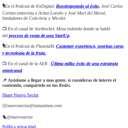
🎙
En el Podcast de
EnDigital.
Boostrapeando al éxito
.
José Carlos
Cortizo
entrevista a
Aritza Loroño
y
José Mari del Moral
,
fundadores de
Colectivia
y
Micolet
.
📺 En el canal de
Seedrocket
,
Mesa redonda
donde se habló
del
proceso de venta de una StartUp
.
🎙
En el Podcast de
PlanetaM.
Customer experience, sonrisas caras
y tecnología de la fruta.
📺 En el canal de la
AER
.
Última milla: éxito de una estrategia
omnicanal
.
📌 Ayúdame a llegar a mas gente, si consideras de interés el
contenido, compártelo en tus
Redes.
Share Nuevo Sector
✉️nuevosector@ismasimon.com
🐤@nuevosector
Política privacidad
..