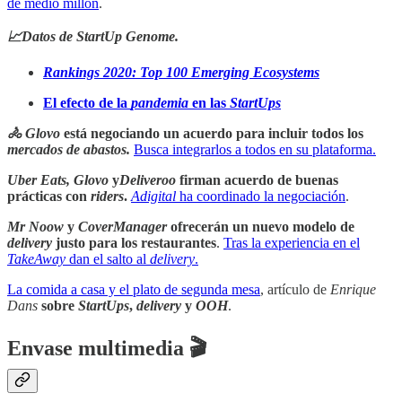
de medio millón
.
📈Datos de StartUp Genome.
Rankings 2020: Top 100 Emerging Ecosystems
El efecto de la
pandemia
en las
StartUps
🚴 Glovo
está negociando un acuerdo para incluir todos los
mercados de abastos.
Busca integrarlos a todos en su plataforma.
Uber Eats, Glovo
y
Deliveroo
firman acuerdo de buenas
prácticas con
riders
.
Adigital
ha coordinado la negociación
.
Mr Noow
y
CoverManager
ofrecerán un nuevo modelo de
delivery
justo para los restaurantes
.
Tras la experiencia en el
TakeAway
dan el salto al
delivery
.
La comida a casa y el plato de segunda mesa
, artículo de
Enrique
Dans
sobre
StartUps
,
delivery
y
OOH
.
Envase multimedia 🎬