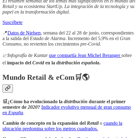
El resumen semanal de los temas mas significativos en el mundo del
Retail y su ecosistema StartUp. La integración de la tecnología y su
papel en la transformación digital.
Suscríbete
📍
Datos de Nielsen
, semana del 22 al 28 de junio, correspondientes
a la salida del
Estado de Alarma
. Incremento del 5,9% en el
Gran
Consumo
, no revierten los crecimientos
pre-Covid
.
📈Infografía
de
Kantar
que compartía Jean Michel Beranger
sobre
el
impacto del
Covid
en la
distribución española
.
Mundo Retail & eCom🛒🌎
🛒¿Cómo ha evolucionado la
distribución
durante el primer
semestre de
2020
?
Indicador evolutivo mensual de gran consumo
en
España
.
Cambio de concepto en la expansión del
Retail
o
cuando la
ubicación predomina sobre los metros cuadrados.