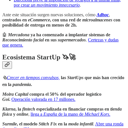
por crear
un movimiento innecesario
.
Ante este situación surgen nuevas soluciones, cómo
Adhoc
,
centrados en
eCommerce
, con
una red de
microalmacenes
con
posibilidad de entrega en menos de 2h.
🤖
Mercadona
ya ha comenzado a implantar sistemas de
Reconocimiento facial
en sus
supermercados
.
Certezas y dudas
que genera.
Ecosistema StartUp 🦄🚀
🗞
Crecer en tiempos convulsos,
las
StartUps
que más han crecido
en la
pandemia
.
Moira Capital
compra el 50% del operador logístico
Goi
.
Operación valorada en 17 millones.
Klarna
, la
fintech
especializada en financiar compras en
tienda
física
y
online
,
llega a
España
de la mano de
Michael Kors
.
Surmile
, el modelo
Stitch Fix
en la
moda infantil
.
Abre una ronda