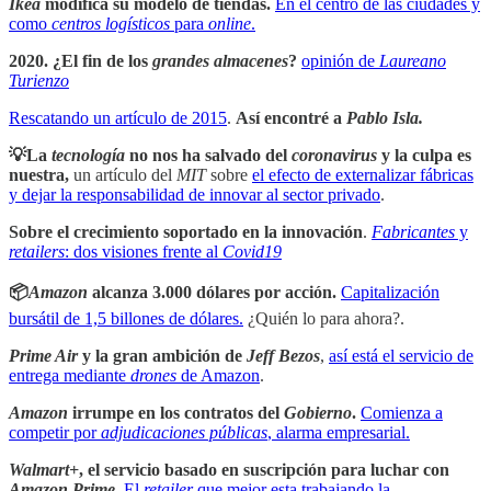
Ikea
modifica su modelo de tiendas.
En el centro de las ciudades y
como
centros logísticos
para
online
.
2020. ¿El fin de los
grandes almacenes
?
opinión de
Laureano
Turienzo
Rescatando un artículo de 2015
.
Así encontré a
Pablo Isla.
💡La
tecnología
no nos ha salvado del
coronavirus
y la culpa es
nuestra,
un artículo del
MIT
sobre
el efecto de externalizar fábricas
y dejar la responsabilidad de innovar al sector privado
.
Sobre el crecimiento soportado en la innovación
.
Fabricantes
y
retailers
: dos visiones frente al
Covid19
📦
Amazon
alcanza 3.000 dólares por acción.
Capitalización
bursátil de 1,5 billones de dólares.
¿Quién lo para ahora?.
Prime Air
y la gran ambición de
Jeff Bezos
,
así está el servicio de
entrega mediante
drones
de Amazon
.
Amazon
irrumpe en los contratos del
Gobierno
.
Comienza a
competir por
adjudicaciones públicas
, alarma empresarial.
Walmart+
, el servicio basado en suscripción para luchar con
Amazon Prime
.
El
retailer
que mejor esta trabajando la