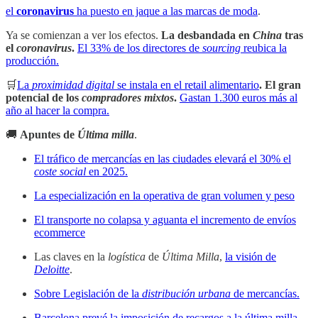
el
coronavirus
ha puesto en jaque a las marcas de moda
.
Ya se comienzan a ver los efectos.
La desbandada en
China
tras
el
coronavirus
.
El 33% de los directores de
sourcing
reubica la
producción.
🛒
La
proximidad digital
se instala en el retail alimentario
. El gran
potencial de los
compradores mixtos
.
Gastan 1.300 euros más al
año al hacer la compra.
🚚
Apuntes de
Última milla
.
El tráfico de mercancías en las ciudades elevará el 30% el
coste social
en 2025.
La especialización en la operativa de gran volumen y peso
El transporte no colapsa y aguanta el incremento de envíos
ecommerce
Las claves en la
logística
de
Última Milla
,
la visión de
Deloitte
.
Sobre Legislación de la
distribución urbana
de mercancías.
Barcelona prevé la imposición de recargos a la última milla,