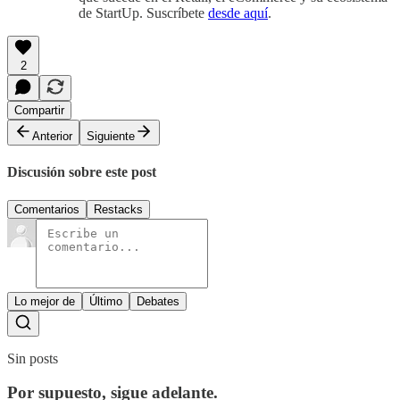
de StartUp. Suscríbete
desde aquí
.
2
Compartir
Anterior
Siguiente
Discusión sobre este post
Comentarios
Restacks
Lo mejor de
Último
Debates
Sin posts
Por supuesto, sigue adelante.