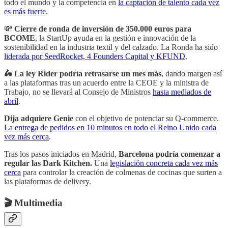
todo el mundo y la competencia en
la captación de talento cada vez
es más fuerte
.
💸
Cierre de ronda de inversión de 350.000 euros para
BCOME
, la StartUp ayuda en la gestión e innovación de la
sostenibilidad en la industria textil y del calzado. La Ronda ha sido
liderada por SeedRocket, 4 Founders Capital y KFUND
.
🛵 La ley Rider podría retrasarse un mes más
, dando margen así
a las plataformas tras un acuerdo entre la CEOE y la ministra de
Trabajo, no se llevará al Consejo de Ministros
hasta mediados de
abril
.
Dija adquiere Genie
con el objetivo de potenciar su Q-commerce.
La entrega de pedidos en 10 minutos en todo el Reino Unido cada
vez más cerca
.
Tras los pasos iniciados en Madrid,
Barcelona podría comenzar a
regular las Dark Kitchen.
Una
legislación concreta cada vez más
cerca
para controlar la creación de colmenas de cocinas que surten a
las plataformas de delivery.
🎬 Multimedia