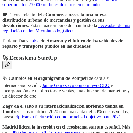
superior a los 25.000 millones de euros en el mundo
.
🚚 El crecimiento del
eCommerce necesita una nueva
distribución urbana de mercancías y gestión de sus
devoluciones
. Esta situación pone de manifiesto la
necesidad de una
regulación en los Microhubs logísticos
.
Enrique Dans
habla
de
Amazon y el futuro de los vehículos de
reparto y transporte público en las ciudades
.
🚀 Ecosistema StartUp
🗞
Cambios en el organigrama de Pompeii
de cara a su
internacionalización.
Jaime Garrastazu como nuevo CEO
e
incorporación de un director de ventas, una directora de marketing y
un director de arte.
Zagv da el salto a su internacionalización abriendo tienda en
Londres
. Tras un difícil 2020 con una caída del 50% de sus ventas,
busca
triplicar su facturación como principal objetivo para 2021
.
Madrid lidera la inversión en el ecosistema startup español.
Más
de
1.000 startups y 120 grupos inversores
la colocan como una de