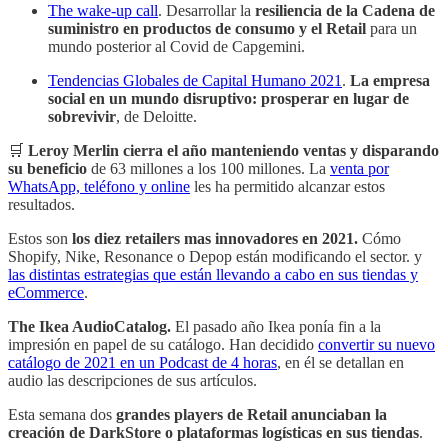
The wake-up call
. Desarrollar la
resiliencia de la Cadena de
suministro en productos de consumo y el Retail
para un
mundo posterior al Covid de Capgemini.
Tendencias Globales de Capital Humano 2021
.
La empresa
social en un mundo disruptivo: prosperar en lugar de
sobrevivir
, de Deloitte.
🛒
Leroy Merlin cierra el año manteniendo ventas y disparando
su beneficio
de 63 millones a los 100 millones. La
venta por
WhatsApp, teléfono y online
les ha permitido alcanzar estos
resultados.
Estos son
los diez retailers mas innovadores en 2021.
Cómo
Shopify, Nike, Resonance o Depop están modificando el sector. y
las distintas estrategias que están llevando a cabo en sus tiendas y
eCommerce
.
The Ikea AudioCatalog.
El pasado año Ikea ponía fin a la
impresión en papel de su catálogo. Han decidido
convertir su nuevo
catálogo de 2021 en un Podcast de 4 horas
, en él se detallan en
audio las descripciones de sus artículos.
Esta semana dos
grandes players de Retail anunciaban la
creación de DarkStore o plataformas logísticas en sus tiendas
.