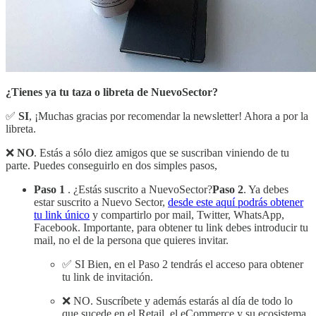
¿Tienes ya tu taza o libreta de NuevoSector?
✅
SI
, ¡Muchas gracias por recomendar la newsletter! Ahora a por la
libreta.
❌
NO
. Estás a sólo diez amigos que se suscriban viniendo de tu
parte. Puedes conseguirlo en dos simples pasos,
Paso 1
. ¿Estás suscrito a NuevoSector?
Paso 2
. Ya debes
estar suscrito a Nuevo Sector,
desde este aquí podrás obtener
tu link único
y compartirlo por mail, Twitter, WhatsApp,
Facebook. Importante, para obtener tu link debes introducir tu
mail, no el de la persona que quieres invitar.
✅ SI Bien, en el Paso 2 tendrás el acceso para obtener
tu link de invitación.
❌ NO. Suscríbete y además estarás al día de todo lo
que sucede en el Retail, el eCommerce y su ecosistema