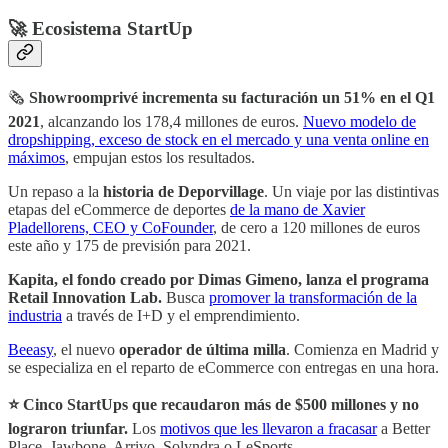
🚀 Ecosistema StartUp
🗞
Showroomprivé incrementa su facturación un 51% en el Q1
2021
, alcanzando los 178,4 millones de euros.
Nuevo modelo de
dropshipping, exceso de stock en el mercado y una venta online en
máximos
, empujan estos los resultados.
Un repaso a la
historia de Deporvillage
. Un viaje por las distintivas
etapas del eCommerce de deportes
de la mano de Xavier
Pladellorens, CEO y CoFounder
, de cero a 120 millones de euros
este año y 175 de previsión para 2021.
Kapita, el fondo creado por Dimas Gimeno, lanza el programa
Retail Innovation Lab.
Busca
promover la transformación de la
industria
a través de I+D y el emprendimiento.
Beeasy
, el nuevo
operador de última milla
. Comienza en Madrid y
se especializa en el reparto de eCommerce con entregas en una hora.
⭐️ Cinco StartUps que recaudaron más de $500 millones y no
lograron triunfar.
Los
motivos que les llevaron a fracasar
a Better
Place, Jawbone, Arrivo, Solyndra o LeSports.