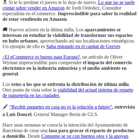
🔝 Si te lo perdiste el jueves te lo dejo de nuevo.
Lo que no se suele
contar sobre vender en Amazon
de Jordi Ordoñez, Consultor
especialista en eCommerce.
Imprescindible para saber la realidad
de estar vendiendo en Amazon
.
🚚 Nuevos actores en la última milla. Los
aparcamientos se
interesan en estudiar la viabilidad de transformar sus espacios
en hubs urbanos
, aprovechando así sus localizaciones estratégicas.
Un ejemplo de ello es
Saba entrando en el capital de Geever
.
¿El eCommerce es bueno para Europa?
, un artículo de Oliver
Wyman imprescindible para comprender
el impacto del comercio
electrónico en la industria minorista y el medio ambiente en
general
.
Los
retos a los que se enfrenta la distribución de última milla
.
Otro punto de vista sobre la
viabilidad del actual sistema de reparto
de paquetería en las ciudades
.
🖋
“Recibir paquetes en casa no es la solución a futuro”
, entrevista
a Luis Doncel
, General Manager Iberia de GLS.
Hace unas semanas se conocía la intención del Ayuntamiento de
Barcelona de crear una
tasa para gravar el reparto de productos
a domicilio
. Desde
Consumo se ve con buenos ojos y la apoyan
.