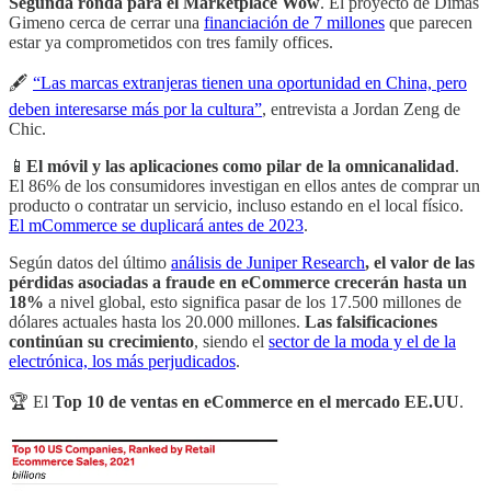
Segunda ronda para el Marketplace Wow
. El proyecto de Dimas
Gimeno cerca de cerrar una
financiación de 7 millones
que parecen
estar ya comprometidos con tres family offices.
🖋
“Las marcas extranjeras tienen una oportunidad en China, pero
deben interesarse más por la cultura”
, entrevista a Jordan Zeng de
Chic.
📱
El móvil y las aplicaciones como pilar de la omnicanalidad
.
El 86% de los consumidores investigan en ellos antes de comprar un
producto o contratar un servicio, incluso estando en el local físico.
El mCommerce se duplicará antes de 2023
.
Según datos del último
análisis de Juniper Research
, el valor de las
pérdidas asociadas a fraude en eCommerce crecerán hasta un
18%
a nivel global, esto significa pasar de los 17.500 millones de
dólares actuales hasta los 20.000 millones.
Las falsificaciones
continúan su crecimiento
, siendo el
sector de la moda y el de la
electrónica, los más perjudicados
.
🏆 El
Top 10 de ventas en eCommerce en el mercado EE.UU
.