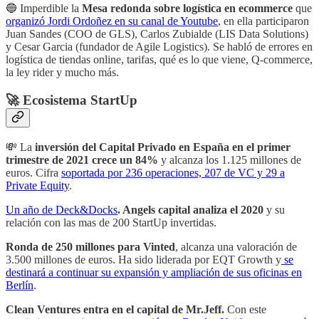
🔵 Imperdible la
Mesa redonda sobre logística en ecommerce
que
organizó Jordi Ordoñez en su canal de Youtube
, en ella participaron
Juan Sandes (COO de GLS), Carlos Zubialde (LIS Data Solutions)
y Cesar Garcia (fundador de Agile Logistics). Se habló de errores en
logística de tiendas online, tarifas, qué es lo que viene, Q-commerce,
la ley rider y mucho más.
🚀 Ecosistema StartUp
💸 La
inversión del Capital Privado en España en el primer
trimestre de 2021 crece un 84%
y alcanza los 1.125 millones de
euros. Cifra
soportada por 236 operaciones, 207 de VC y 29 a
Private Equity
.
Un año de Deck&Docks
. Angels capital analiza el 2020
y su
relación con las mas de 200 StartUp invertidas.
Ronda de 250 millones para Vinted
, alcanza una valoración de
3.500 millones de euros. Ha sido liderada por EQT Growth y
se
destinará a continuar su expansión y ampliación de sus oficinas en
Berlín
.
Clean Ventures entra en el capital de Mr.Jeff.
Con este