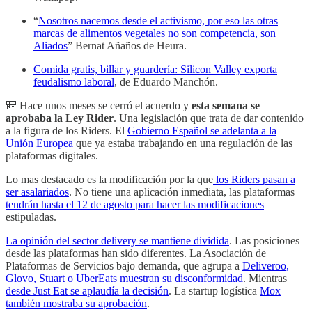
“
Nosotros nacemos desde el activismo, por eso las otras
marcas de alimentos vegetales no son competencia, son
Aliados
” Bernat Añaños de Heura.
Comida gratis, billar y guardería: Silicon Valley exporta
feudalismo laboral
, de Eduardo Manchón.
🎒 Hace unos meses se cerró el acuerdo y
esta semana se
aprobaba la Ley Rider
. Una legislación que trata de dar contenido
a la figura de los Riders. El
Gobierno Español se adelanta a la
Unión Europea
que ya estaba trabajando en una regulación de las
plataformas digitales.
Lo mas destacado es la modificación por la que
los Riders pasan a
ser asalariados
. No tiene una aplicación inmediata, las plataformas
tendrán hasta el 12 de agosto para hacer las modificaciones
estipuladas.
La opinión del sector delivery se mantiene dividida
. Las posiciones
desde las plataformas han sido diferentes. La Asociación de
Plataformas de Servicios bajo demanda, que agrupa a
Deliveroo,
Glovo, Stuart o UberEats muestran su disconformidad
. Mientras
desde Just Eat se aplaudía la decisión
. La startup logística
Mox
también mostraba su aprobación
.