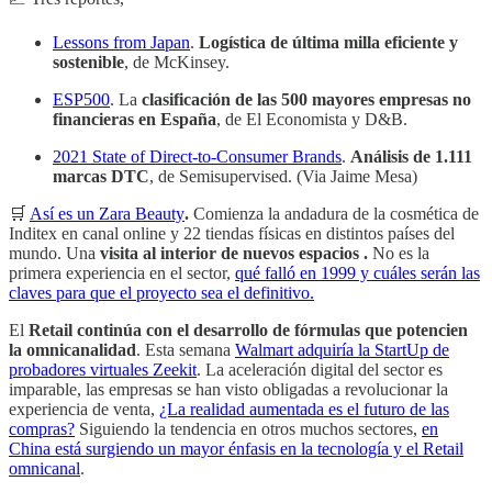
Lessons from Japan
.
Logística de última milla eficiente y
sostenible
, de McKinsey.
ESP500
. La
clasificación de las 500 mayores empresas no
financieras en España
, de El Economista y D&B.
2021 State of Direct-to-Consumer Brands
.
Análisis de 1.111
marcas DTC
, de Semisupervised. (Via Jaime Mesa)
🛒
Así es un Zara Beauty
.
Comienza la andadura de la cosmética de
Inditex en canal online y 22 tiendas físicas en distintos países del
mundo. Una
visita al interior de nuevos espacios .
No es la
primera experiencia en el sector,
qué falló en 1999 y cuáles serán las
claves para que el proyecto sea el definitivo.
El
Retail continúa con el desarrollo de fórmulas que potencien
la omnicanalidad
. Esta semana
Walmart adquiría la StartUp de
probadores virtuales Zeekit
. La aceleración digital del sector es
imparable, las empresas se han visto obligadas a revolucionar la
experiencia de venta,
¿La realidad aumentada es el futuro de las
compras?
Siguiendo la tendencia en otros muchos sectores,
en
China está surgiendo un mayor énfasis en la tecnología y el Retail
omnicanal
.