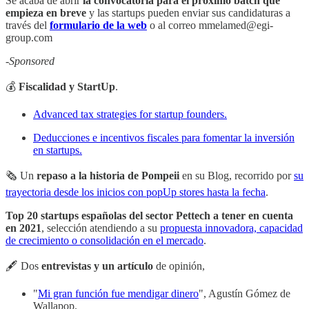
Se acaba de abrir
la convocatoria para el próximo batch que
empieza en breve
y las startups pueden enviar sus candidaturas a
través del
formulario de la web
o al correo mmelamed@egi-
group.com
-Sponsored
💰
Fiscalidad y StartUp
.
Advanced tax strategies for startup founders.
Deducciones e incentivos fiscales para fomentar la inversión
en startups.
🗞 Un
repaso a la historia de Pompeii
en su Blog, recorrido por
su
trayectoria desde los inicios con popUp stores hasta la fecha
.
Top 20 startups españolas del sector Pettech a tener en cuenta
en 2021
, selección atendiendo a su
propuesta innovadora, capacidad
de crecimiento o consolidación en el mercado
.
🖋 Dos
entrevistas
y un artículo
de opinión,
"
Mi gran función fue mendigar dinero
", Agustín Gómez de
Wallapop.