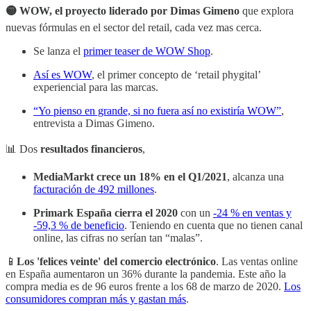
🟡 WOW, el proyecto liderado por Dimas Gimeno
que explora
nuevas fórmulas en el sector del retail, cada vez mas cerca.
Se lanza el
primer teaser de WOW Shop
.
Así es WOW
, el primer concepto de ‘retail phygital’
experiencial para las marcas.
“Yo pienso en grande, si no fuera así no existiría WOW”
,
entrevista
a Dimas Gimeno.
📊 Dos
resultados financieros
,
MediaMarkt crece un 18% en el Q1/2021
, alcanza una
facturación de 492 millones
.
Primark España cierra el 2020
con
un
-24 % en ventas y
-59,3 % de beneficio
. Teniendo en cuenta que no tienen canal
online, las cifras no serían tan “malas”.
📱
Los 'felices veinte' del comercio electrónico
. Las ventas online
en España aumentaron un 36% durante la pandemia. Este año la
compra media es de 96 euros frente a los 68 de marzo de 2020.
Los
consumidores compran más y gastan más
.