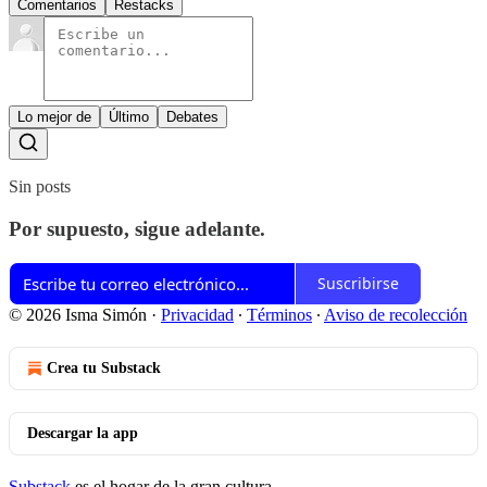
Comentarios
Restacks
Lo mejor de
Último
Debates
Sin posts
Por supuesto, sigue adelante.
Suscribirse
© 2026 Isma Simón
·
Privacidad
∙
Términos
∙
Aviso de recolección
Crea tu Substack
Descargar la app
Substack
es el hogar de la gran cultura