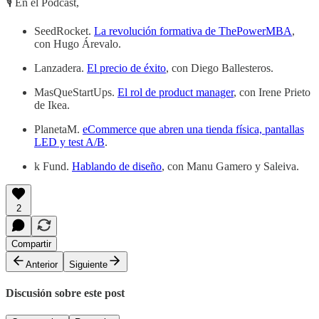
🎙 En el Podcast,
SeedRocket.
La revolución formativa de ThePowerMBA
,
con Hugo Árevalo.
Lanzadera.
El precio de éxito
, con Diego Ballesteros.
MasQueStartUps.
El rol de product manager
, con Irene Prieto
de Ikea.
PlanetaM.
eCommerce que abren una tienda física, pantallas
LED y test A/B
.
k Fund.
Hablando de diseño
, con Manu Gamero y Saleiva.
2
Compartir
Anterior
Siguiente
Discusión sobre este post