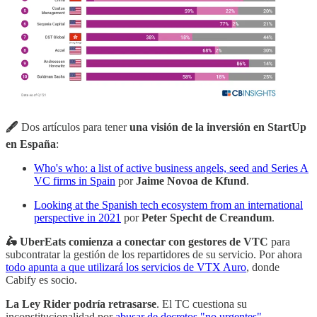
🖋
Dos artículos para tener
una visión de la inversión en StartUp
en España
:
Who's who: a list of active business angels, seed and Series A
VC firms in Spain
por
Jaime Novoa de Kfund
.
Looking at the Spanish tech ecosystem from an international
perspective in 2021
por
Peter Specht de Creandum
.
🛵 UberEats comienza a conectar con gestores de VTC
para
subcontratar la gestión de los repartidores de su servicio. Por ahora
todo apunta a que utilizará los servicios de VTX Auro
, donde
Cabify es socio.
La Ley Rider podría retrasarse
. El TC cuestiona su
inconstitucionalidad por
abusar de decretos "no urgentes"
.