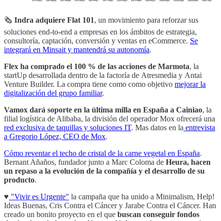
🗞
Indra adquiere Flat 101
, un movimiento para reforzar sus
soluciones end-to-end a empresas en los ámbitos de estrategia,
consultoría, captación, conversión y ventas en eCommerce.
Se
integrará en Minsait y mantendrá su autonomía
.
Flex ha comprado el 100 % de las acciones de Marmota
, la
startUp desarrollada dentro de la factoría de Atresmedia y Antai
Venture Builder. La compra tiene como como objetivo
mejorar la
digitalización del grupo familiar
.
Vamox dará soporte en la última milla en España a Cainiao
, la
filial logística de Alibaba, la división del operador Mox ofrecerá una
red exclusiva de taquillas y soluciones IT
. Mas datos en la
entrevista
a Gregorio López, CEO de Mox
.
Cómo reventar el techo de cristal de la carne vegetal en España
.
Bernant Añaños, fundador junto a Marc Coloma de
Heura, hacen
un repaso a la evolución de la compañía y el desarrollo de su
producto
.
♥️
"Vivir es Urgente"
la campaña que ha unido a Minimalism, Help!
Ideas Buenas, Cris Contra el Cáncer y Jarabe Contra el Cáncer. Han
creado un bonito proyecto en el que
buscan conseguir fondos