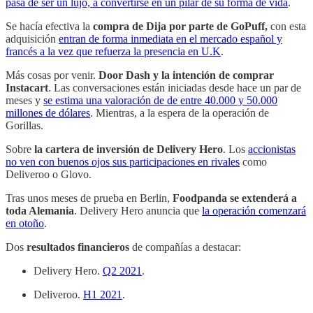
pasa de ser un lujo, a convertirse en un pilar de su forma de vida
.
Se hacía efectiva la
compra de Dija por parte de GoPuff,
con esta
adquisición
entran de forma inmediata en el mercado español y
francés a la vez que refuerza la presencia en U.K
.
Más cosas por venir.
Door Dash y la intención de comprar
Instacart
. Las conversaciones están iniciadas desde hace un par de
meses y
se estima una valoración de de entre 40.000 y 50.000
millones de dólares
. Mientras, a la espera de la operación de
Gorillas.
Sobre
la cartera de inversión de Delivery Hero
. Los
accionistas
no ven con buenos ojos sus participaciones en rivales
como
Deliveroo o Glovo.
Tras unos meses de prueba en Berlin,
Foodpanda se extenderá a
toda Alemania
. Delivery Hero anuncia que
la operación comenzará
en otoño
.
Dos
resultados financieros
de compañías a destacar:
Delivery Hero.
Q2 2021
.
Deliveroo.
H1 2021
.