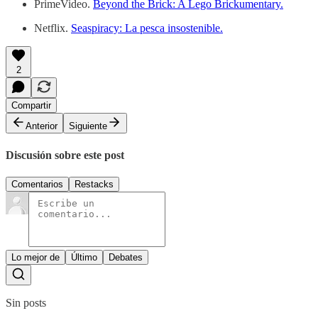
PrimeVideo.
Beyond the Brick: A Lego Brickumentary.
Netflix.
Seaspiracy: La pesca insostenible.
2
Compartir
Anterior
Siguiente
Discusión sobre este post
Comentarios
Restacks
Lo mejor de
Último
Debates
Sin posts