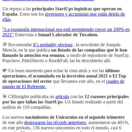
Un repaso a las
principales StartUps logísticas que operan en
España
. Estos son los
inversores y accionistas que están detrás de
ellas
.
"La expansión internacional nos está permitiendo crecer un 100% en
2021"
Entrevista a
Ismael Labrador de Tuvalum.
💭 Recomendar
It´s probably obvious
, la newsletter de Joaquín
Mencía, en la que publica
un listado de las compañías que le han
llamado la atención esa semana
, a modo de repositorio de StartUp.
Popchew, PideDirecto o Rise&Fall, las he descubierto allí.
💸 Un buen momento para echar la vista atrás y ver las
últimas
operaciones, el acumulado en la inversión anual 2021 o El Top
de operaciones del sector
que llevamos este año, en el
cuadro de
mando de El Referente.
🎯 CBInsights publicaba un
artículo
con las
12 razones principales
por las que fallan las StartUps
. Un listado realizado a partir del
análisis de 110 compañías.
Los nuevos
nacimientos de Unicornios en el segundo trimestre
de este año
destrozaron los récords anteriores
, aumentaron un 491%.
en este periodo, 136 nuevos unicornios en todo el mundo, casi 6