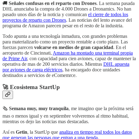
🚚
Señales confusas en el reparto con Drones
. La semana pasada
DHL anunciaba la compra de 4.000 Drones a Dronamics. No han
pasado unos días de la noticia y comunican
el cierre de todos los
proyectos de reparto con Drones
. Las noticias del lento avance del
programa de Amazon parecen pesar en el resto de la industria.
Todo apunta a una tecnología inmadura, con grandes problemas
para materializarlo como un proyecto rentable a corto plazo. Las
fuerzas parecen
volcarse en medios de gran capacidad
. En el
aeropuerto de Cincinnati,
Amazon ha montado una terminal propia
de Prime Air
, con capacidad para cien aviones, capaz de mantener la
operativa de mas de 200 servicios diarios. Mientras
DHL apuesta
por aviones de carga eléctricos
, ha encargado doce unidades
destinados a servicios de eComemrce.
🚀 Ecosistema StartUp
🗞
Semana muy, muy tranquila
, me imagino que la próxima será
mas o menos igual y en septiembre volveremos al ritmo habitual,
mientras os dejo las noticias mas destacadas.
Así es
Getin
, la StartUp que
analiza en tiempo real todos los datos
que generan las personas que entran a una tienda.