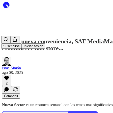
#95 La nueva conveniencia, SAT MediaMark
Suscribirse
Iniciar sesión
eCommerce non store...
Isma Simón
ago 08, 2025
2
Compartir
Nuevo Sector
es un resumen semanal con los temas mas significativos