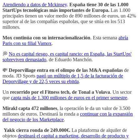
Atendiendo a datos de Mckinsey
.
España tiene 30 de las 1.000
StartUps tecnológicas más importantes de Europa.
Las 1.000
principales tienen un valor medio de 890 millones de euros, un 42%
superior al de las compañías españolas, que se sitúa en los 513
millones.
Mox continúa con su internacionalización
. Esta semana
abría
Paris con su filial Vamox
.
💭
No es capital riesgo, es capital rancio: en España, las StartUps'
sobreviven demasiado
, de Eduardo Manchón.
💸
Deporvillage entra en el olimpo de las M&A españolas
de
moda. JD Sports
pagó un múltiplo de 1,5 de la facturación de
Deporvillage y de 22,5 veces su ebitda
.
Un
recorrido por el Fitness tech, de Tonal a Volava
. Un sector
que
capta más de 1.300 millones de euros en el primer semestre
.
Mirakl capta 472 millones
, la operación le da un valor de 3.500
millones de euros. Destinará la ronda a
continuar con la expansión
del negocio de los Marketplace
.
Yakk cierra ronda de 249.000€.
La plataforma de alquiler de
objetos
destinará el capital a marketing, desarrollo de producto y