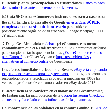
El
Retail: planes, preocupaciones y frustraciones
.
Cinco miedos
de los minoristas ante el incremento de las ventas
.
📈 Guía SEO para eCommerce: instrucciones paso a paso para
llevar tu tienda a lo más alto de Google
en esta guía SÚPER
completa encontrarás todo lo necesario
para cuidar el
posicionamiento orgánico de tu sitio web. Onpage y offpage SEO...
¡Y mucho más!
📱Diego Gea Mena abría el
debate
¿el eCommerce es menos
contaminante que el Retail tradicional?
Dos interesantes artículos
para complementar lo que mencionaba:
¿Es el eCommerce bueno
para Europa?
por Oliver Wyman e
Impactos ambientales y
alternativas al comercio online
de Greenpeace.
Los
efectos inmediatos del boom del Resale
.
eBay está duplicando
los productos reacondicionados y reciclados
. En U.K, los productos
reacondicionados y reciclados ayudaron a impulsar un 400% las
ventas de productos de consumo usados en eBay desde 2018.
El
sector belleza se convierte en el motor de los Livestreaming
de Instagram
. La incorporación de la
opción Instagram Checkout
al streaming, ha calado en los influencias de la plataforma
.
La importancia de las opiniones en la compras online
. El
70% de