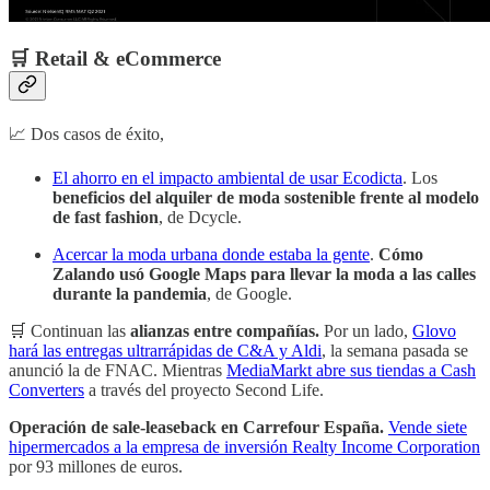
🛒 Retail & eCommerce
📈 Dos casos de éxito,
El ahorro en el impacto ambiental de usar Ecodicta
. Los
beneficios del alquiler de moda sostenible frente al modelo
de fast fashion
, de Dcycle.
Acercar la moda urbana donde estaba la gente
.
Cómo
Zalando usó Google Maps para llevar la moda a las calles
durante la pandemia
, de Google.
🛒 Continuan las
alianzas entre compañías.
Por un lado,
Glovo
hará las entregas ultrarrápidas de C&A y Aldi
, la semana pasada se
anunció la de FNAC. Mientras
MediaMarkt abre sus tiendas a Cash
Converters
a través del proyecto Second Life.
Operación de sale-leaseback en Carrefour España.
Vende siete
hipermercados a la empresa de inversión Realty Income Corporation
por 93 millones de euros.