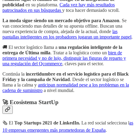
publicidad
en su plataforma.
Cada vez hay más resultados
patrocinados en sus búsquedas
y toca hacer demasiado scroll.
La moda sigue siendo un mercado objetivo para Amazon
. Se
van conociendo mas detalles de su apuesta offline. Buscan una
nueva experiencia de compra, alejada de la actual, donde
las
pantallas inteligentes en los probadores jugaran un importante papel
.
🚚 El sector logístico llama a
una regulación inteligente de la
entrega de Última milla
. Tratar a la logística como un
bien de
primera necesidad y no de lujo, distinguir las figuras de reparto y
una regulación del Qcommerce
, claves para el sector.
Continúa la
incertidumbre en el servicio logístico para el Black
Friday y la campaña de Navidad
. Desde el sector logístico se
llama a la calma y
anticipan normalidad pese a los problemas en la
cadena de suministro
a nivel mundial.
🚀 Ecosistema StartUp
🗞 El
Top Startups 2021 de LinkedIn.
La red social selecciona l
as
10 empresas emergentes más prometedoras de España
.