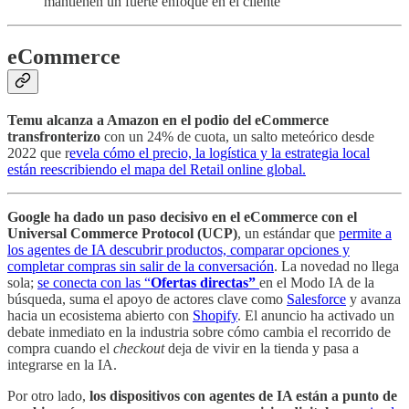
mantienen un fuerte enfoque en el cliente
eCommerce
Temu alcanza a Amazon en el podio del eCommerce
transfronterizo
con un 24% de cuota, un salto meteórico desde
2022 que r
evela cómo el precio, la logística y la estrategia local
están reescribiendo el mapa del Retail online global.
Google ha dado un paso decisivo en el eCommerce con el
Universal Commerce Protocol (UCP)
, un estándar que
permite a
los agentes de IA descubrir productos, comparar opciones y
completar compras sin salir de la conversación
. La novedad no llega
sola;
se conecta con las “
Ofertas directas”
en el Modo IA de la
búsqueda, suma el apoyo de actores clave como
Salesforce
y avanza
hacia un ecosistema abierto con
Shopify
. El anuncio ha activado un
debate inmediato en la industria sobre cómo cambia el recorrido de
compra cuando el
checkout
deja de vivir en la tienda y pasa a
integrarse en la IA.
Por otro lado,
los dispositivos con agentes de IA están a punto de