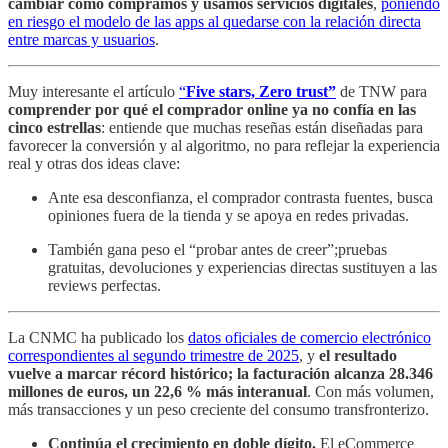
cambiar cómo compramos y usamos servicios digitales
,
poniendo
en riesgo el modelo de las apps al quedarse con la relación directa
entre marcas y usuarios
.
Muy interesante el artículo
“
Five stars, Zero trust”
de TNW para
comprender por qué el comprador online ya no confía en las
cinco estrellas
: entiende que muchas reseñas están diseñadas para
favorecer la conversión y al algoritmo, no para reflejar la experiencia
real y otras dos ideas clave:
Ante esa desconfianza, el comprador contrasta fuentes, busca
opiniones fuera de la tienda y se apoya en redes privadas.
También gana peso el “probar antes de creer”;pruebas
gratuitas, devoluciones y experiencias directas sustituyen a las
reviews perfectas.
La CNMC ha publicado los
datos oficiales de comercio electrónico
correspondientes al segundo trimestre de 2025
, y
el resultado
vuelve a marcar récord histórico; la facturación alcanza 28.346
millones de euros, un 22,6 % más interanual
. Con más volumen,
más transacciones y un peso creciente del consumo transfronterizo.
Continúa el crecimiento en doble dígito.
El eCommerce