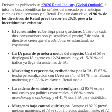
Deloitte ha publicado su
“2026 Retail Industry Global Outlook”
, el
informe busca identificar las señales del mercado para anticipar
cambios en el consumo y el Retail. Deja un dato clave,
el 96 % de
los directivos de Retail prevé crecer en 2026, pese a la
incertidumbre existente
.
El consumidor
value
llega para quedarse.
Cuatro de cada
diez consumidores son ya sensibles al precio; 7 de cada 10
directivos creen que el
trade down
es estructural, no
coyuntural.
La IA pasa de prueba a motor del negocio.
Casi el 68 %
desplegará IA agente en 12-24 meses; hoy, el 15-20 % del
tráfico ya llega vía asistentes de IA.
Marketing y experiencia, rediseñados por la IA.
El 67 %
tendrá personalización con IA en un año; el 94 % internalizará
marketing y el 88 % ve clave el Retail media.
La cadena de suministro se reconfigura.
El 95 % espera
más costes por políticas comerciales; el 66 % planea
nearshoring
u
onshoring
y el 41 % usará IA para visibilidad.
Márgenes bajo control quirúrgico.
Aunque el 82 % prevé
mejorar márgenes, el 73 % subirá precios gradualmente, el 72