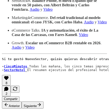
SeedRocket.
Balance Phone, el móvil Español que se
vende en 50 países, con Albert Beltrán y Carlos
Fontclara.
Audio
y
Video
Marketing4eCommerce.
Del retail tradicional al modelo
omnicanal: el caso JYSK, con Carlos Haba
.
Audio
y
Video
eCommerce Talks.
IA y automatización, el éxito de La
Casa de las Carcasas, con Fares Kameli
.
Video
Growth.
Escalar un eCommerce B2B rentable en 2026
.
Audio
y
Video
Si te gustó NuevoSector, quizás quieras descubrir otras
-
CincoMinutos
_
Todas las mañana, los cinco temas impresc
-
SectorHotel
_
El resumen ejecutivo del profesional hotel
8
2
Compartir
Anterior
Siguiente