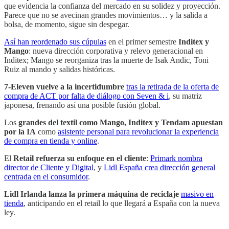
que evidencia la confianza del mercado en su solidez y proyección.
Parece que no se avecinan grandes movimientos… y la salida a
bolsa, de momento, sigue sin despegar.
Así han reordenado sus cúpulas
en el primer semestre
Inditex y
Mango
: nueva dirección corporativa y relevo generacional en
Inditex; Mango se reorganiza tras la muerte de Isak Andic, Toni
Ruiz al mando y salidas históricas.
7-Eleven vuelve a la incertidumbre
tras la retirada de la oferta de
compra de ACT por falta de diálogo con Seven & i
, su matriz
japonesa, frenando así una posible fusión global.
Los
grandes del textil como Mango, Inditex y Tendam apuestan
por la IA
como
asistente personal para revolucionar la experiencia
de compra en tienda y online
.
El
Retail refuerza su enfoque en el cliente
:
Primark nombra
director de Cliente y Digital
, y
Lidl España crea dirección general
centrada en el consumidor
.
Lidl Irlanda lanza la primera máquina de reciclaje
masivo en
tienda
, anticipando en el retail lo que llegará a España con la nueva
ley.