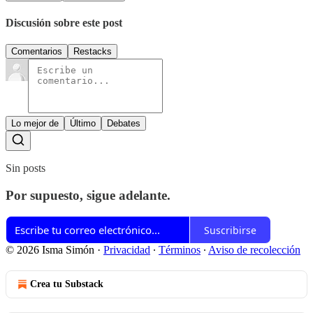
Discusión sobre este post
Comentarios
Restacks
Lo mejor de
Último
Debates
Sin posts
Por supuesto, sigue adelante.
Suscribirse
© 2026 Isma Simón
·
Privacidad
∙
Términos
∙
Aviso de recolección
Crea tu Substack