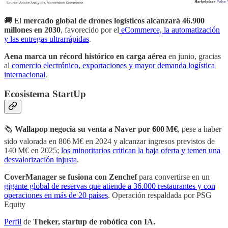
🚚 El
mercado global de drones logísticos alcanzará 46.900
millones en 2030
, favorecido por el
eCommerce, la automatización
y las entregas ultrarrápidas
.
Aena marca un récord histórico en carga aérea
en junio, gracias
al
comercio electrónico, exportaciones y mayor demanda logística
internacional
.
Ecosistema StartUp
🗞
Wallapop negocia su venta a Naver por 600 M€
, pese a haber
sido valorada en 806 M€ en 2024 y alcanzar ingresos previstos de
140 M€ en 2025;
los minoritarios critican la baja oferta y temen una
desvalorización injusta
.
CoverManager se fusiona con Zenchef
para convertirse en un
gigante global de reservas que atiende a 36.000 restaurantes y con
operaciones en más de 20 países
. Operación respaldada por PSG
Equity
Perfil
de
Theker, startup de robótica con IA.