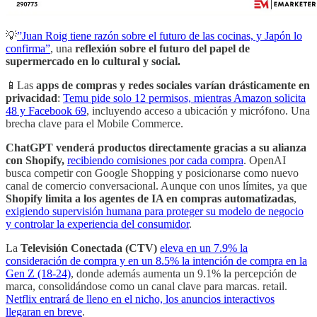
💡
”Juan Roig tiene razón sobre el futuro de las cocinas, y Japón lo
confirma”
, una
reflexión sobre el futuro del papel de
supermercado en lo cultural y social.
📱Las
apps de compras y redes sociales varían drásticamente en
privacidad
:
Temu pide solo 12 permisos, mientras Amazon solicita
48 y Facebook 69
, incluyendo acceso a ubicación y micrófono. Una
brecha clave para el Mobile Commerce.
ChatGPT venderá productos directamente gracias a su alianza
con Shopify,
recibiendo comisiones por cada compra
. OpenAI
busca competir con Google Shopping y posicionarse como nuevo
canal de comercio conversacional. Aunque con unos límites, ya que
Shopify limita a los agentes de IA en compras automatizadas
,
exigiendo supervisión humana para proteger su modelo de negocio
y controlar la experiencia del consumidor
.
La
Televisión Conectada (CTV)
eleva en un 7.9% la
consideración de compra y en un 8.5% la intención de compra en la
Gen Z (18-24)
, donde además aumenta un 9.1% la percepción de
marca, consolidándose como un canal clave para marcas. retail.
Netflix entrará de lleno en el nicho, los anuncios interactivos
llegaran en breve
.