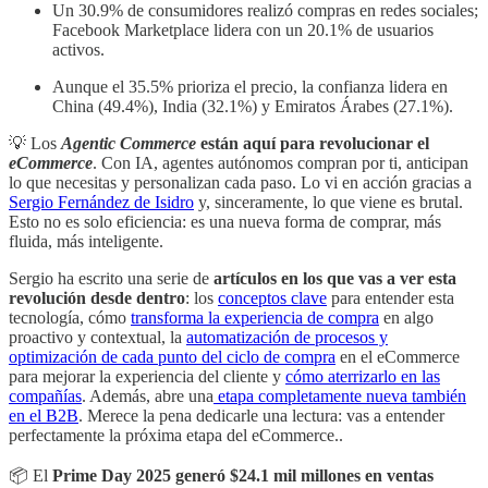
Un 30.9% de consumidores realizó compras en redes sociales;
Facebook Marketplace lidera con un 20.1% de usuarios
activos.
Aunque el 35.5% prioriza el precio, la confianza lidera en
China (49.4%), India (32.1%) y Emiratos Árabes (27.1%).
💡 Los
Agentic Commerce
están aquí para revolucionar el
eCommerce
. Con IA, agentes autónomos compran por ti, anticipan
lo que necesitas y personalizan cada paso. Lo vi en acción gracias a
Sergio Fernández de Isidro
y, sinceramente, lo que viene es brutal.
Esto no es solo eficiencia: es una nueva forma de comprar, más
fluida, más inteligente.
Sergio ha escrito una serie de
artículos en los que vas a ver esta
revolución desde dentro
: los
conceptos clave
para entender esta
tecnología, cómo
transforma la experiencia de compra
en algo
proactivo y contextual, la
automatización de procesos y
optimización de cada punto del ciclo de compra
en el eCommerce
para mejorar la experiencia del cliente y
cómo aterrizarlo en las
compañías
. Además, abre una
etapa completamente nueva también
en el B2B
. Merece la pena dedicarle una lectura: vas a entender
perfectamente la próxima etapa del eCommerce..
📦 El
Prime Day 2025 generó $24.1 mil millones en ventas