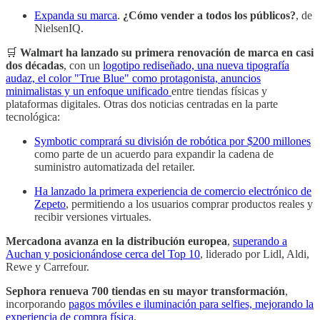
Expanda su marca
.
¿Cómo vender a todos los públicos?
, de
NielsenIQ.
🛒
Walmart ha lanzado su primera renovación de marca en casi
dos décadas
, con un
logotipo rediseñado, una nueva tipografía
audaz, el color "True Blue" como protagonista, anuncios
minimalistas y un enfoque unificado
entre tiendas físicas y
plataformas digitales. Otras dos noticias centradas en la parte
tecnológica:
Symbotic comprará su división de robótica por $200 millones
como parte de un acuerdo para expandir la cadena de
suministro automatizada del retailer.
Ha lanzado la primera experiencia de comercio electrónico de
Zepeto
, permitiendo a los usuarios comprar productos reales y
recibir versiones virtuales.
Mercadona avanza en la distribución europea
,
superando a
Auchan y posicionándose cerca del Top 10
, liderado por Lidl, Aldi,
Rewe y Carrefour.
Sephora renueva 700 tiendas en su mayor transformación
,
incorporando
pagos móviles e iluminación para selfies, mejorando la
experiencia de compra física
.