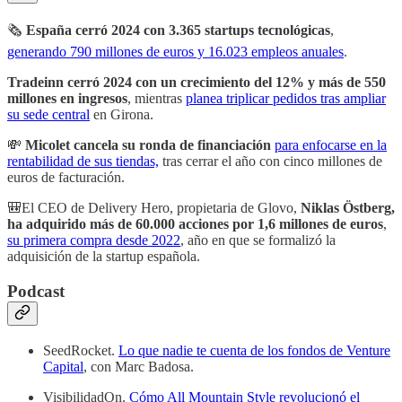
🗞
España cerró 2024 con 3.365 startups tecnológicas
,
generando 790 millones de euros y 16.023 empleos anuales
.
Tradeinn cerró 2024 con un crecimiento del 12% y más de 550
millones en ingresos
, mientras
planea triplicar pedidos tras ampliar
su sede central
en Girona.
💸
Micolet cancela su ronda de financiación
para enfocarse en la
rentabilidad de sus tiendas,
tras cerrar el año con cinco millones de
euros de facturación.
🎒El CEO de Delivery Hero, propietaria de Glovo,
Niklas Östberg,
ha adquirido más de 60.000 acciones por 1,6 millones de euros
,
su primera compra desde 2022
, año en que se formalizó la
adquisición de la startup española.
Podcast
SeedRocket.
Lo que nadie te cuenta de los fondos de Venture
Capital
, con Marc Badosa.
VisibilidadOn.
Cómo All Mountain Style revolucionó el