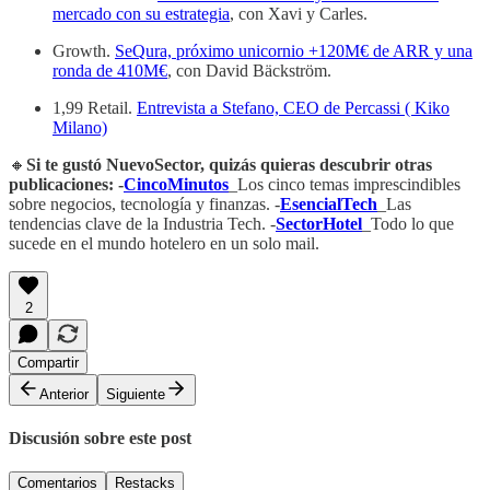
mercado con su estrategia
, con Xavi y Carles.
Growth.
SeQura, próximo unicornio +120M€ de ARR y una
ronda de 410M€
, con David Bäckström.
1,99 Retail.
Entrevista a Stefano, CEO de Percassi ( Kiko
Milano)
🔸
Si te gustó NuevoSector, quizás quieras descubrir otras
publicaciones: -
CincoMinutos
_Los cinco temas imprescindibles
sobre negocios, tecnología y finanzas. -
EsencialTech
_Las
tendencias clave de la Industria Tech. -
SectorHotel
_Todo lo que
sucede en el mundo hotelero en un solo mail.
2
Compartir
Anterior
Siguiente
Discusión sobre este post
Comentarios
Restacks