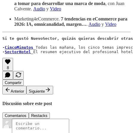
a tomar para desarrollar una marca de moda
, con Juan
Calvente.
Audio
y
Video
Marketing4eCommerce.
7 tendencias en eCommerce para
2026: IA, omnicanalidad, margen…
.
Audio
y
Video
Si te gustó NuevoSector, quizás quieras descubrir otras
-
CincoMinutos
_
Todas las mañana, los cinco temas impresc
-
SectorHotel
_
El resumen ejecutivo del profesional hotel
8
Compartir
Anterior
Siguiente
Discusión sobre este post
Comentarios
Restacks