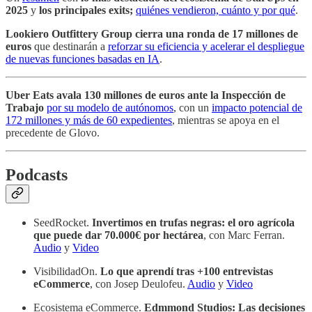
2025
y
los principales exits;
quiénes vendieron, cuánto y por qué
.
Lookiero Outfittery Group cierra una ronda de 17 millones de
euros
que destinarán a
reforzar su eficiencia y acelerar el despliegue
de nuevas funciones basadas en IA
.
Uber Eats avala 130 millones de euros ante la Inspección de
Trabajo
por su modelo de autónomos
, con un
impacto potencial de
172 millones y más de 60 expedientes
, mientras se apoya en el
precedente de Glovo.
Podcasts
SeedRocket.
Invertimos en trufas negras: el oro agrícola
que puede dar 70.000€ por hectárea
, con Marc Ferran.
Audio
y
Video
VisibilidadOn.
Lo que aprendí tras +100 entrevistas
eCommerce
, con Josep Deulofeu.
Audio
y
Video
Ecosistema eCommerce.
Edmmond Studios: Las decisiones