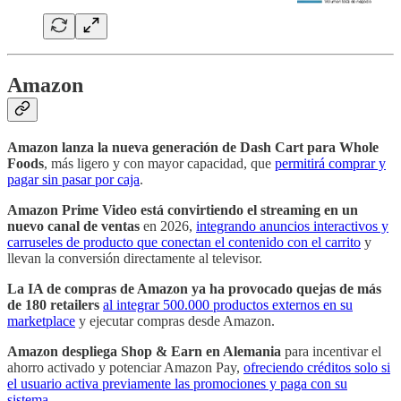
Amazon
Amazon lanza la nueva generación de Dash Cart para Whole
Foods
, más ligero y con mayor capacidad, que
permitirá comprar y
pagar sin pasar por caja
.
Amazon Prime Video está convirtiendo el streaming en un
nuevo canal de ventas
en 2026,
integrando anuncios interactivos y
carruseles de producto que conectan el contenido con el carrito
y
llevan la conversión directamente al televisor.
La IA de compras de Amazon ya ha provocado quejas de más
de 180 retailers
al integrar 500.000 productos externos en su
marketplace
y ejecutar compras desde Amazon.
Amazon despliega Shop & Earn en Alemania
para incentivar el
ahorro activado y potenciar Amazon Pay,
ofreciendo créditos solo si
el usuario activa previamente las promociones y paga con su
sistema
.