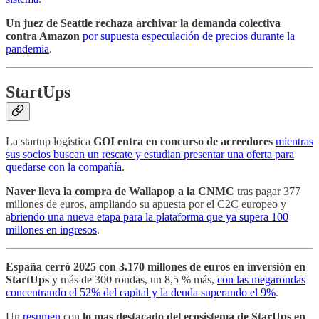
Un juez de Seattle rechaza archivar la demanda colectiva
contra Amazon
por supuesta especulación de precios durante la
pandemia
.
StartUps
La startup logística
GOI entra en concurso de acreedores
mientras
sus socios buscan un rescate y estudian presentar una oferta para
quedarse con la compañía
.
Naver lleva la compra de Wallapop a la CNMC
tras pagar 377
millones de euros, ampliando su apuesta por el C2C europeo y
a
briendo una nueva etapa para la plataforma que ya supera 100
millones en ingresos
.
España cerró 2025 con 3.170 millones de euros en inversión en
StartUps
y más de 300 rondas, un 8,5 % más,
con las megarondas
concentrando el 52% del capital y la deuda superando el 9%
.
Un
resumen
con
lo mas destacado del ecosistema de StarUps en