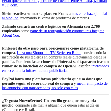
Pekín quiere enfriar la guerra de descuentos entre Alibaba, Meituan
y JD.com
.
Shein reactiva su marketplace en Francia
tras el rechazo judicial
al bloqueo
, retomando la venta de productos de terceros.
Zalando cerrará un centro logístico en Alemania
con 2.700
empleados
como
parte de su reorganización europea tras integrar
About You
.
Pinterest da otro paso para posicionarse como plataforma de
compra
,
lanza una Shoppable TV Series en Roku
, convirtiendo la
inspiración de sus tableros en compras reales directamente desde la
pantalla. Por cierto las
acciones de Pinterest se dispararon tras un
rumor de la intención de compra de OpenAI
, estarían
interesados
en acceder a la infraestructura publicitaria
.
PayPal lanza una plataforma publicitaria que usa datos que
permite seguir el recorrido real de compra
y
medir el impacto de
los anuncios con transacciones, no solo con clics
.
¿Te gusta NuevoSector?
Un sencillo gesto que me ayuda
mucho
: comparte este mail a alguien que quiera estar al día en
eCommerce y Retail.