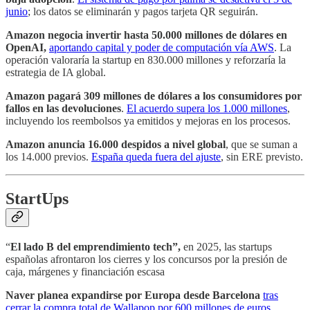
junio
; los datos se eliminarán y pagos tarjeta QR seguirán.
Amazon negocia invertir hasta 50.000 millones de dólares en
OpenAI,
aportando capital y poder de computación vía AWS
. La
operación valoraría la startup en 830.000 millones y reforzaría la
estrategia de IA global.
Amazon pagará 309 millones de dólares a los consumidores por
fallos en las devoluciones
.
El acuerdo supera los 1.000 millones
,
incluyendo los reembolsos ya emitidos y mejoras en los procesos.
Amazon anuncia 16.000 despidos a nivel global
, que se suman a
los 14.000 previos.
España queda fuera del ajuste
, sin ERE previsto.
StartUps
“
El lado B del emprendimiento tech”,
en 2025, las startups
españolas afrontaron los cierres y los concursos por la presión de
caja, márgenes y financiación escasa
Naver planea expandirse por Europa desde Barcelona
tras
cerrar la compra total de Wallapop por 600 millones de euros
.