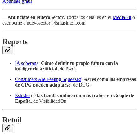
Apúntate grátis
—Anúnciate en NuevoSector
. Todos los detalles en el
MediaKit
o
escríbeme a nuevosector@ismasimon.com
Reports
IA soberana
.
Cómo definir tu propio futuro con la
inteligencia artificial
, de PwC.
Consumers Are Feeling Squeezed
.
Así es como las empresas
de CPG pueden adaptarse
, de BCG.
Estudio
de
las tiendas online con más tráfico en Google de
España
, de VisibilidadOn.
Retail