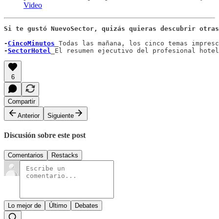
Video
Si te gustó NuevoSector, quizás quieras descubrir otras
-
CincoMinutos
_
Todas las mañana, los cinco temas impresc
-
SectorHotel
_
El resumen ejecutivo del profesional hotel
6
Compartir
Anterior
Siguiente
Discusión sobre este post
Comentarios
Restacks
Lo mejor de
Último
Debates