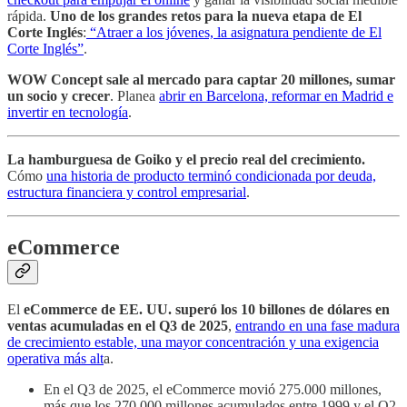
rápida.
Uno de los grandes retos para la nueva etapa de El
Corte Inglés
:
“Atraer a los jóvenes, la asignatura pendiente de El
Corte Inglés”
.
WOW Concept sale al mercado para captar 20 millones, sumar
un socio y crecer
. Planea
abrir en Barcelona, reformar en Madrid e
invertir en tecnología
.
La hamburguesa de Goiko y el precio real del crecimiento.
Cómo
una historia de producto terminó condicionada por deuda,
estructura financiera y control empresarial
.
eCommerce
El
eCommerce de EE. UU. superó los 10 billones de dólares en
ventas acumuladas en el Q3 de 2025
,
entrando en una fase madura
de crecimiento estable, una mayor concentración y una exigencia
operativa más alt
a.
En el Q3 de 2025, el eCommerce movió 275.000 millones,
más que los 270.000 millones acumulados entre 1999 y el Q2