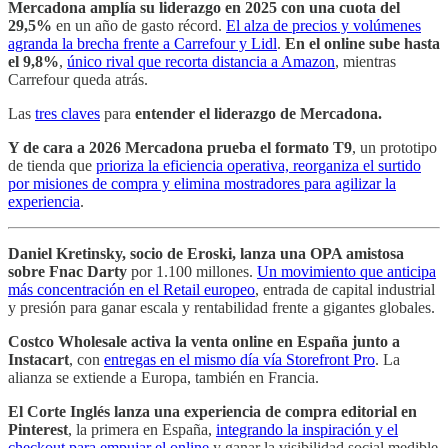
Mercadona amplía su liderazgo en 2025 con una cuota del
29,5%
en un año de gasto récord.
El alza de precios y volúmenes
agranda la brecha frente a Carrefour y Lidl
.
En el online sube hasta
el 9,8%
,
único rival que recorta distancia a Amazon
, mientras
Carrefour queda atrás.
Las
tres claves
para
entender el liderazgo de Mercadona.
Y de cara a 2026 Mercadona prueba el formato T9
, un prototipo
de tienda que
prioriza la eficiencia operativa, reorganiza el surtido
por misiones de compra y elimina mostradores para agilizar la
experiencia
.
Daniel Kretinsky, socio de Eroski, lanza una OPA amistosa
sobre Fnac Darty
por 1.100 millones.
Un movimiento que anticipa
más concentración en el Retail europeo
, entrada de capital industrial
y presión para ganar escala y rentabilidad frente a gigantes globales.
Costco Wholesale activa la venta online en España junto a
Instacart
, con
entregas en el mismo día vía Storefront Pro
. La
alianza se extiende a Europa, también en Francia.
El Corte Inglés lanza una experiencia de compra editorial en
Pinterest
, la primera en España,
integrando la inspiración y el
checkout para empujar el online
y ganar la visibilidad social medible