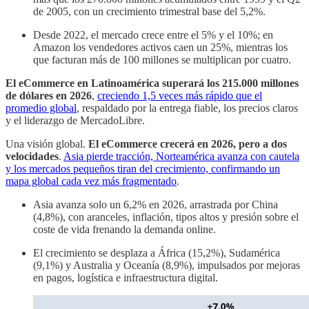
de 2005, con un crecimiento trimestral base del 5,2%.
Desde 2022, el mercado crece entre el 5% y el 10%; en
Amazon los vendedores activos caen un 25%, mientras los
que facturan más de 100 millones se multiplican por cuatro.
El eCommerce en Latinoamérica superará los 215.000 millones
de dólares en 2026
,
creciendo 1,5 veces más rápido que el
promedio global
, respaldado por la entrega fiable, los precios claros
y el liderazgo de MercadoLibre.
Una visión global.
El eCommerce crecerá en 2026, pero a dos
velocidades
.
Asia pierde tracción, Norteamérica avanza con cautela
y los mercados pequeños tiran del crecimiento, confirmando un
mapa global cada vez más fragmentado
.
Asia avanza solo un 6,2% en 2026, arrastrada por China
(4,8%), con aranceles, inflación, tipos altos y presión sobre el
coste de vida frenando la demanda online.
El crecimiento se desplaza a África (15,2%), Sudamérica
(9,1%) y Australia y Oceanía (8,9%), impulsados por mejoras
en pagos, logística e infraestructura digital.