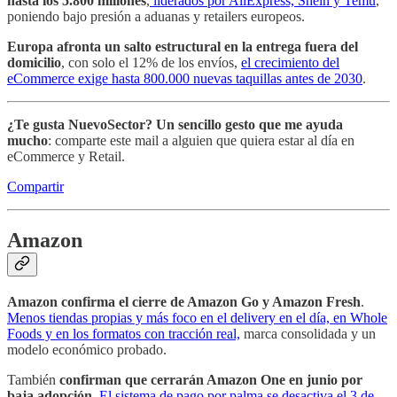
hasta los 5.800 millones
,
liderados por AliExpress, Shein y Temu
,
poniendo bajo presión a aduanas y retailers europeos.
Europa afronta un salto estructural en la entrega fuera del
domicilio
, con solo el 12% de los envíos,
el crecimiento del
eCommerce exige hasta 800.000 nuevas taquillas antes de 2030
.
¿Te gusta NuevoSector?
Un sencillo gesto que me ayuda
mucho
: comparte este mail a alguien que quiera estar al día en
eCommerce y Retail.
Compartir
Amazon
Amazon confirma el cierre de Amazon Go y Amazon Fresh
.
Menos tiendas propias y más foco en el delivery en el día, en Whole
Foods y en los formatos con tracción real,
marca consolidada y un
modelo económico probado.
También
confirman que cerrarán Amazon One en junio por
baja adopción
.
El sistema de pago por palma se desactiva el 3 de