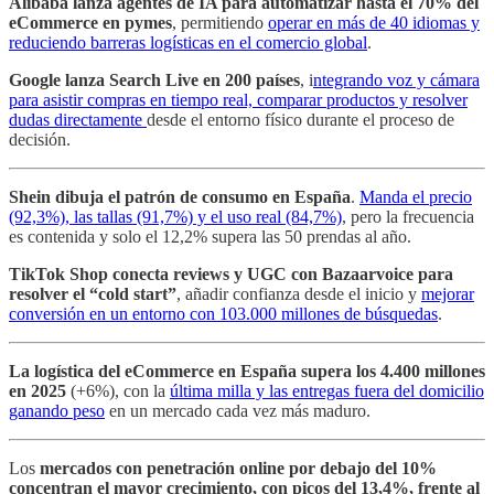
Alibaba lanza agentes de IA para automatizar hasta el 70% del
eCommerce en pymes
, permitiendo
operar en más de 40 idiomas y
reduciendo barreras logísticas en el comercio global
.
Google lanza Search Live en 200 países
, i
ntegrando voz y cámara
para asistir compras en tiempo real, comparar productos y resolver
dudas directamente
desde el entorno físico durante el proceso de
decisión.
Shein dibuja el patrón de consumo en España
.
Manda el precio
(92,3%), las tallas (91,7%) y el uso real (84,7%)
, pero la frecuencia
es contenida y solo el 12,2% supera las 50 prendas al año.
TikTok Shop conecta reviews y UGC con Bazaarvoice para
resolver el “cold start”
, añadir confianza desde el inicio y
mejorar
conversión en un entorno con 103.000 millones de búsquedas
.
La logística del eCommerce en España supera los 4.400 millones
en 2025
(+6%), con la
última milla y las entregas fuera del domicilio
ganando peso
en un mercado cada vez más maduro.
Los
mercados con penetración online por debajo del 10%
concentran el mayor crecimiento, con picos del 13,4%, frente al