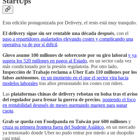
StartUps
Esta edición protagonizada por Delivery, el resto está muy tranquilo.
El delivery sigue sin ser rentable una década después
, con el
paso a repartidores asalariados elevando costes y complicando una
operativa ya de por sí difícil
.
Glovo asume 100 millones de sobrecoste por su giro laboral
y ya
supera los 520 millones en pagos al Estado
, en un sector cada vez
más condicionado por la presión regulatoria. Por otro lado,
Inspección de Trabajo reclama a Uber Eats 110 millones por los
falsos autónomos
,
en un momento en el que el sector vira hacia
modelos laborales
tras años presionando los costes con riders.
Las
plataformas chinas de delivery rebotan en bolsa tras el aviso
del regulador para frenar la guerra de precios
,
poniendo el foco
en rentabilidad después de meses quemando margen para ganar
cuota
.
Grab se queda con Foodpanda en Taiwán por 600 millones
y
cruza su primera frontera fuera del Sudeste Asiático
, en un mercado
ya tensionado donde Uber no pudo entrar por miedo a un duopolio
casi total.