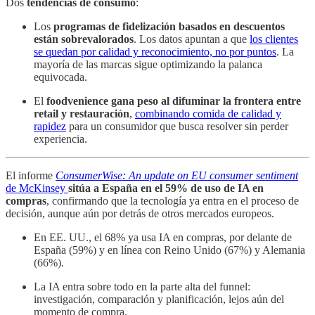
Dos
tendencias de consumo
:
Los
programas de fidelización basados en descuentos
están sobrevalorados
. Los datos apuntan a que
los clientes
se quedan por calidad y reconocimiento, no por puntos
. La
mayoría de las marcas sigue optimizando la palanca
equivocada.
El
foodvenience gana peso al difuminar la frontera entre
retail y restauración
,
combinando comida de calidad y
rapidez
para un consumidor que busca resolver sin perder
experiencia.
El informe
ConsumerWise: An update on EU consumer sentiment
de McKinsey
sitúa a España en el 59% de uso de IA en
compras
, confirmando que la tecnología ya entra en el proceso de
decisión, aunque aún por detrás de otros mercados europeos.
En EE. UU., el 68% ya usa IA en compras, por delante de
España (59%) y en línea con Reino Unido (67%) y Alemania
(66%).
La IA entra sobre todo en la parte alta del funnel:
investigación, comparación y planificación, lejos aún del
momento de compra.