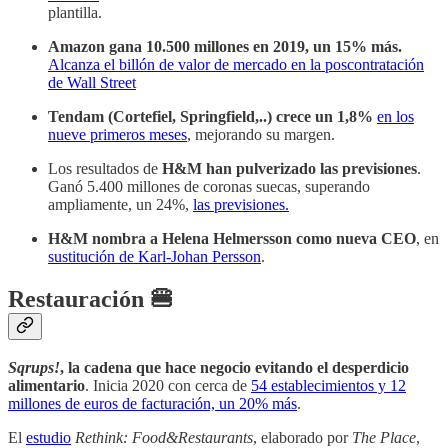
plantilla.
Amazon gana 10.500 millones en 2019, un 15% más.
Alcanza el billón de valor de mercado en la poscontratación
de Wall Street
Tendam (Cortefiel, Springfield,..) crece un 1,8%
en los
nueve primeros meses
, mejorando su margen.
Los resultados de
H&M han pulverizado las previsiones
.
Ganó 5.400 millones de coronas suecas, superando
ampliamente, un 24%,
las previsiones.
H&M nombra a Helena Helmersson como nueva CEO
, en
sustitución de Karl-Johan Persson
.
Restauración 🍔
Sqrups!
, la cadena que hace negocio evitando el desperdicio
alimentario
. Inicia 2020 con cerca de
54 establecimientos y 12
millones de euros de facturación, un 20% más
.
El
estudio
Rethink: Food&Restaurants
, elaborado por
The Place
,