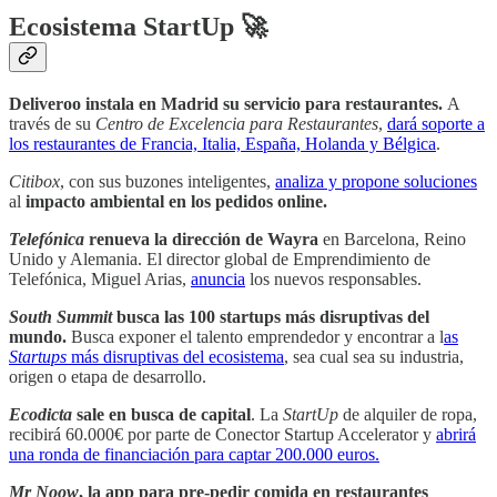
Ecosistema StartUp 🚀
Deliveroo instala en Madrid su servicio para restaurantes.
A
través de su
Centro de Excelencia para Restaurantes
,
dará soporte a
los restaurantes de Francia, Italia, España, Holanda y Bélgica
.
Citibox
, con sus buzones inteligentes,
analiza y propone soluciones
al
impacto ambiental en los pedidos online.
Telefónica
renueva la dirección de Wayra
en Barcelona, Reino
Unido y Alemania. El director global de Emprendimiento de
Telefónica, Miguel Arias,
anuncia
los nuevos responsables.
South Summit
busca las 100 startups más disruptivas del
mundo.
Busca
exponer el talento emprendedor y encontrar a l
as
Startups
más disruptivas del ecosistema
, sea cual sea su industria,
origen o etapa de desarrollo.
Ecodicta
sale en busca de capital
. La
StartUp
de alquiler de ropa,
recibirá 60.000€ por parte de Conector Startup Accelerator y
abrirá
una ronda de financiación para captar 200.000 euros.
Mr Noow
, la app para pre-pedir comida en restaurantes