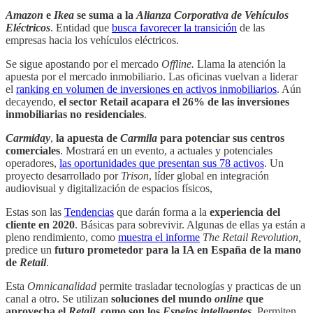
Amazon
e
Ikea
se suma a la
Alianza Corporativa de Vehículos
Eléctricos
. Entidad que
busca favorecer la transición
de las
empresas hacia los vehículos eléctricos.
Se sigue apostando por el mercado
Offline.
Llama la atención la
apuesta por el mercado inmobiliario. Las oficinas vuelvan a liderar
el
ranking en volumen de inversiones en activos inmobiliarios
. Aún
decayendo,
el sector Retail acapara el 26% de las inversiones
inmobiliarias no residenciales
.
Carmiday
,
la apuesta de
Carmila
para potenciar sus centros
comerciales
. Mostrará en un evento, a actuales y potenciales
operadores,
las oportunidades que presentan sus 78 activos
. Un
proyecto desarrollado por
Trison
, líder global en integración
audiovisual y digitalización de espacios físicos,
Estas son las
Tendencias
que darán forma a la
experiencia del
cliente en 2020
. Básicas para sobrevivir. Algunas de ellas ya están a
pleno rendimiento, como
muestra el informe
The Retail Revolution,
predice un
futuro prometedor para la IA en España de la mano
de
Retail
.
Esta
Omnicanalidad
permite trasladar tecnologías y practicas de un
canal a otro. Se utilizan
soluciones del mundo
online
que
aprovecha el
Retail
, como son los
Espejos inteligentes
.Permiten