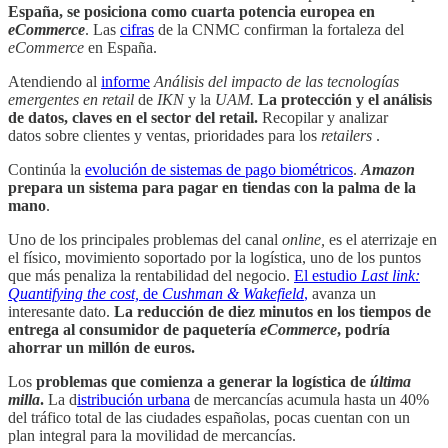
España, se posiciona como cuarta potencia europea en
eCommerce
. Las
cifras
de la CNMC confirman la fortaleza del
eCommerce
en España.
Atendiendo al
informe
Análisis del impacto de las tecnologías
emergentes en retail
de
IKN
y la
UAM.
La protección y el análisis
de datos, claves en el sector del retail.
Recopilar y analizar
datos sobre clientes y ventas, prioridades para los
retailers
.
Continúa la
evolución de sistemas de pago biométricos
.
Amazon
prepara un sistema para pagar en tiendas con la palma de la
mano
.
Uno de los principales problemas del canal
online,
es el aterrizaje en
el físico, movimiento soportado por la logística, uno de los puntos
que más penaliza la rentabilidad del negocio.
El estudio
Last link:
Quantifying the cost,
de
Cushman & Wakefield
,
avanza un
interesante dato.
La reducción de diez minutos en los tiempos de
entrega al consumidor de paquetería
eCommerce
, podría
ahorrar un millón de euros.
Los
problemas que comienza a generar la logística de
última
milla
.
La d
istribución urbana
de mercancías acumula hasta un 40%
del tráfico total de las ciudades españolas, pocas cuentan con un
plan integral para la movilidad de mercancías.