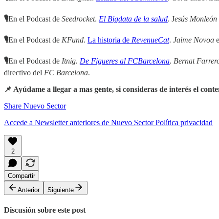
🎙
En el Podcast de
Seedrocket
.
El Bigdata de la salud
. J
esús Monleón
🎙
En el Podcast de
KFund
.
La historia de
RevenueCat
.
Jaime Novoa
e
🎙
En el Podcast de
Itnig.
De Figueres al FCBarcelona
. Bernat Farrer
directivo del
FC Barcelona
.
📌 Ayúdame a llegar a mas gente, si consideras de interés el cont
Share Nuevo Sector
Accede a Newsletter anteriores de Nuevo Sector
Política privacidad
2
Compartir
Anterior
Siguiente
Discusión sobre este post