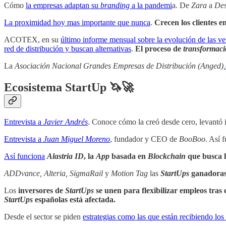
Cómo
la empresas adaptan su
branding
a la pandemi
a. De
Zara
a
Des
La proximidad hoy mas importante que nunca
.
Crecen los clientes e
ACOTEX, en su
último informe mensual sobre la evolución de las 
red de distribución y buscan alternativas
.
El proceso de
transformac
La
Asociación Nacional Grandes Empresas de Distribución (Anged),
Ecosistema StartUp 🦄🚀
Entrevista a
Javier Andrés
. Conoce cómo la creó desde cero, levantó in
Entrevista a
Juan Miguel Moreno
, fundador y CEO de
BooBoo
. Así 
Así funciona
Alastria ID
, la
App
basada en
Blockchain
que busca l
ADDvance, Alteria, SigmaRail
y
Motion Tag
las
StartUps
ganadoras
Los
inversores de
StartUps
se unen para flexibilizar empleos tras 
StartUps
españolas está afectada.
Desde el sector se piden
estrategias como las que están recibiendo lo