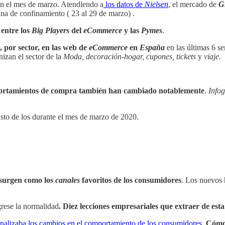
n el mes de marzo. Atendiendo a
los datos de
Nielsen
, el mercado de
G
na de confinamiento ( 23 al 29 de marzo) .
 entre los
Big Players
del
eCommerce
y las
Pymes
.
o, por sector, en las web de
eCommerce
en
España
en las últimas 6 s
nizan el sector de la
Moda, decoración-hogar, cupones, tickets
y
viaje.
portamientos de compra también han cambiado
notablemente
.
Infog
sto de los durante el mes de marzo de 2020.
surgen como los
canales
favoritos de los consumidores
. Los nuevos
rese la normalidad
. Diez lecciones empresariales que extraer de esta 
nalizaba los cambios en el comportamiento de los consumidores.
Cómo 