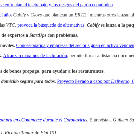
se enfrentan al teletrabajo y los riesgos del parón económico
.
del año
.
Cabify
y
Glovo
que plantean un
ERTE
, mientras otros lanzan al
las
VTC
,
provoca la búsqueda de alternativas
.
Cabify
se lanza a la paq
o de expertos a
StartUps
con problemas.
móviles
.
Concesionarios y empresas del sector siguen en activo vendien
s
.
Alcanzan máximos de facturación
, permite firmar a distancia docum
vés de bonos prepago, para ayudar a los restaurantes.
 domicilio seguro
para todos
.
Proyecto llevado a cabo por
Deliveroo, 
compra en eCommerce durante el Coronaviru
s
. Entrevista a
Guillem Sa
a Ricardo Tamar
de
Flat 101.