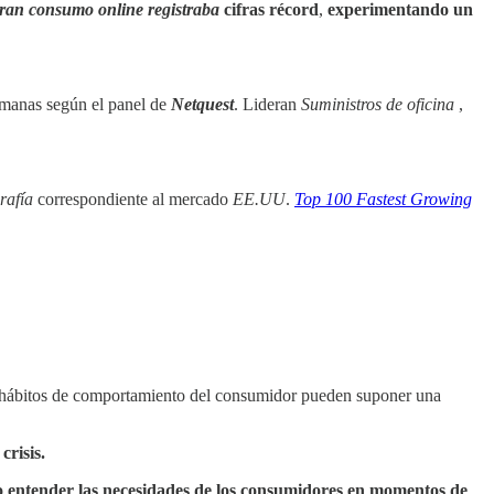
ran consumo online
registraba
cifras récord
,
experimentando un
emanas según el panel de
Netquest
. Lideran
Suministros de oficina
,
rafía
correspondiente al mercado
EE.UU
.
Top 100 Fastest Growing
 hábitos de comportamiento del consumidor pueden suponer una
crisis.
entender las necesidades de los consumidores en momentos de