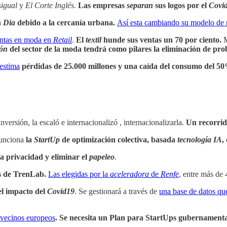
igual
y
El Corte Inglés
.
Las empresas
separan
sus logos por el
Covi
n
Dia
debido a la cercanía urbana.
Así esta cambiando su modelo de
ventas en moda en
Retail
.
El
textil
hunde sus ventas un 70 por ciento.
M
ión
del sector de la moda tendrá como pilares la eliminación de prob
estima
pérdidas de 25.000 millones y una caída del consumo del 50
versión, la escaló e internacionalizó , internacionalizarla.
Un recorrido
funciona
la
StartUp
de optimización colectiva, basada
tecnología IA
,
a privacidad y eliminar el
papeleo
.
 de TrenLab.
Las elegidas por la
aceleradora
de
Renfe
, entre más de 
el impacto del
Covid19
. Se gestionará a través de
una base de datos qu
s vecinos europeos
. Se necesita un Plan para StartUps gubernament