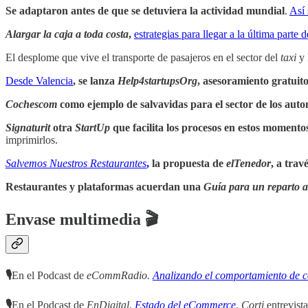
Se adaptaron antes de que se detuviera la actividad mundial
.
Así 
Alargar la caja a toda costa
,
estrategias para llegar a la última parte 
El desplome que vive el transporte de pasajeros en el sector del
taxi
y 
Desde Valencia
, se lanza
Help4startupsOrg
, asesoramiento gratuit
Cochescom
como ejemplo de salvavidas para el sector de los auto
Signaturit
otra
StartUp
que facilita los procesos en estos momento
imprimirlos.
Salvemos Nuestros Restaurantes
,
la propuesta de
elTenedor
, a tra
Restaurantes y plataformas acuerdan una
Guía para un reparto a
Envase multimedia 🎬
🎙
En el Podcast de
eCommRadio.
Analizando el comportamiento de 
🎙
En el Podcast de
EnDigital
.
Estado del eCommerce
.
Corti
entrevista