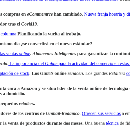
as compras en
eCommemrce
han cambiado
.
Nueva franja horaria y di
dor tras el
Covid19.
 columna
Planificando la vuelta al trabajo.
 mismo día ¿se convertirá en el nuevo estándar?
 las ventas
online
.
Almacenes Inteligentes
para garantizar la continu
ento
.
La importancia del
Online
para la actividad del comercio en esto
ptación de stock
.
Los
Outlets
online
renacen
. Los grandes
Retailers
co
nta cara a Amazon y se sitúa líder de la venta online de tecnología
s
a domicilio.
 pequeños
retailers
.
adores de los centros de
Unibail-Rodamco
.
Ofrecen sus servicios
a em
r la venta de productos durante dos meses.
Una buena
técnica
de fid