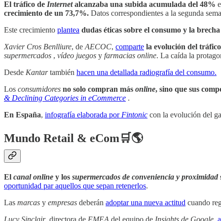
El tráfico de
Internet
alcanzaba una subida acumulada del 48%
e
crecimiento de un 73,7%.
Datos correspondientes a la segunda sema
Este crecimiento
plantea
dudas éticas sobre el consumo y la brecha
Xavier Cros Benlliure
, de
AECOC
,
comparte
la evolución del tráfic
supermercados
,
vídeo juegos
y
farmacias online
. La caída la protago
Desde
Kantar
también
hacen una detallada radiografía del consumo.
Los
consumidores
no solo compran más
online
, sino que sus com
& Declining Categories in eCommerce
.
En España
,
infografía elaborada por
Fintonic
con la evolución del ga
Mundo Retail & eCom🛒🌎
El
canal online
y los
supermercados de conveniencia y proximidad
oportunidad par aquellos que sepan retenerlos
.
Las
marcas
y
empresas
deberán
adoptar una nueva actitud
cuando reg
Lucy Sinclair
, directora de
EMEA
del equipo de
Insights de Google
,
a