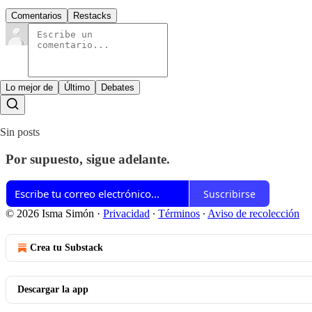
Comentarios
Restacks
Lo mejor de
Último
Debates
Sin posts
Por supuesto, sigue adelante.
Suscribirse
© 2026 Isma Simón
·
Privacidad
∙
Términos
∙
Aviso de recolección
Crea tu Substack
Descargar la app