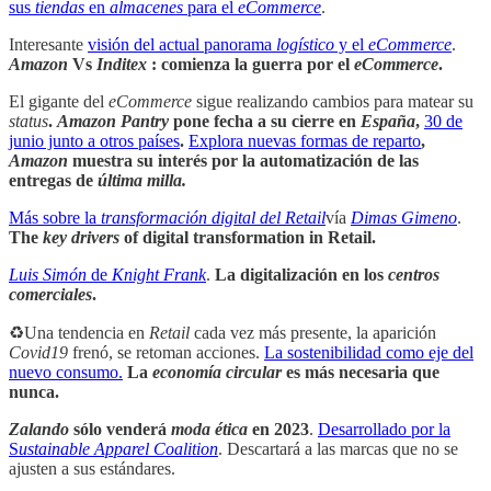
sus
tiendas
en
almacenes
para el
eCommerce
.
Interesante
visión del actual panorama
logístico
y el
eCommerce
.
Amazon
Vs
Inditex
: comienza la guerra por el
eCommerce
.
El gigante del
eCommerce
sigue realizando cambios para matear su
status
.
Amazon Pantry
pone fecha a su cierre en
España
,
30 de
junio junto a otros países
.
Explora nuevas formas de reparto
,
Amazon
muestra su interés por la automatización de las
entregas de
última milla.
Más sobre la
transformación digital del Retail
vía
Dimas Gimeno
.
The
key drivers
of digital transformation in Retail.
Luis Simón
de
Knight Frank
.
La digitalización en los
centros
comerciales
.
♻️Una tendencia en
Retail
cada vez más presente, la aparición
Covid19
frenó, se retoman acciones.
La sostenibilidad como eje del
nuevo consumo.
La
economía circular
es más necesaria que
nunca.
Zalando
sólo venderá
moda ética
en 2023
.
Desarrollado por la
S
ustainable Apparel Coalition
. Descartará a las marcas que no se
ajusten a sus estándares.