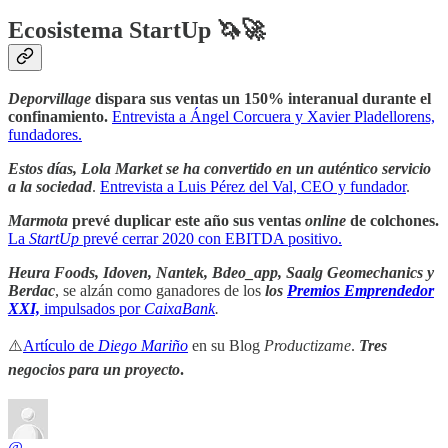
Ecosistema StartUp 🦄🚀
Deporvillage
dispara sus ventas un 150% interanual durante el
confinamiento.
Entrevista a Ángel Corcuera y Xavier Pladellorens,
fundadores.
Estos días, Lola Market se ha convertido en un auténtico servicio
a la sociedad
.
Entrevista a Luis Pérez del Val, CEO y fundador
.
Marmota
prevé duplicar este año sus ventas
online
de colchones.
La
StartUp
prevé cerrar 2020 con EBITDA positivo.
Heura Foods, Idoven, Nantek, Bdeo_app, Saalg Geomechanics y
Berdac
, se alzán como ganadores de los
los
Premios Emprendedor
XXI,
impulsados por
CaixaBank
.
⚠️
Artículo de
Diego Mariño
en su Blog
Productizame
.
Tres
negocios para un proyecto
.
@