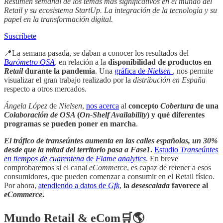
Resumen semanal de los temas mas significativos en el mundo del
Retail y su ecosistema StartUp. La integración de la tecnología y su
papel en la transformación digital.
Suscríbete
📍La semana pasada, se daban a conocer los resultados del
Barómetro OSA
,
en relación a la
disponibilidad de productos en
Retail
durante la pandemia
. Una
gráfica de
Nielsen
, nos permite
visualizar el gran trabajo realizado por la
distribución en España
respecto a otros mercados.
Ángela López
de
Nielsen
,
nos acerca
al
concepto
Cobertura
de una
Colaboración de OSA
(
On-Shelf Availability
) y qué diferentes
programas se pueden poner en marcha
.
El tráfico de transeúntes aumenta en las calles españolas, un 30%
desde que la mitad del territorio pasa a Fase1
.
Estudio
Transeúntes
en tiempos de cuarentena
de
Flame analytics
. En breve
comprobaremos si el canal
eCommerce
, es capaz de retener a esos
consumidores, que pueden comenzar a consumir en el Retail físico.
Por ahora,
atendiendo a datos de
Gfk
,
la
desescalada
favorece al
eCommerce
.
Mundo Retail & eCom🛒🌎