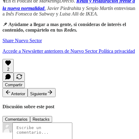
🎙En el Podcast de
MarketingDirecto
.
Retail y restauración frente a
la nueva normalidad
.
Javier Piedrahita
y
Sergio Martín
entrevistan
a
Inês Fonseca
de
Subway
y
Luisa Alli
de
IKEA.
📌 Ayúdame a llegar a mas gente, si consideras de interés el
contenido, compártelo en tus
Redes.
Share Nuevo Sector
Accede a Newsletter anteriores de Nuevo Sector
Política privacidad
2
Compartir
Anterior
Siguiente
Discusión sobre este post
Comentarios
Restacks