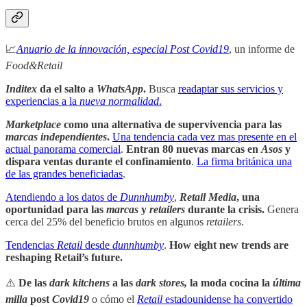
📈
Anuario de la innovación, especial Post Covid19
, un informe de
Food&Retail
Inditex
da el salto a
WhatsApp
.
Busca
readaptar sus servicios y
experiencias a la
nueva normalidad
.
Marketplace
como una alternativa de supervivencia para las
marcas independientes
.
Una tendencia cada vez mas presente en el
actual panorama comercial
.
Entran 80 nuevas marcas en
Asos
y
dispara ventas durante el confinamiento
.
La firma británica una
de las grandes beneficiadas
.
Atendiendo a los datos de
Dunnhumby
,
Retail Media
, una
oportunidad para las
marcas
y
retailers
durante la crisis.
Genera
cerca del 25% del beneficio brutos en algunos
retailers
.
Tendencias
Retail
desde
dunnhumby
.
How eight new trends are
reshaping Retail’s future.
⚠️
De las
dark kitchens
a las
dark stores,
la moda cocina la
última
milla
post
Covid19
o cómo el
Retail
estadounidense ha convertido