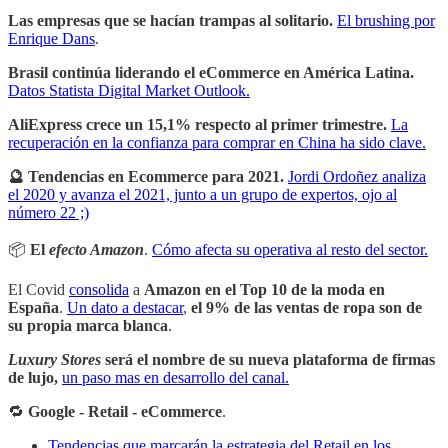
Las empresas que se hacían trampas al solitario.
El brushing por
Enrique Dans
.
Brasil continúa liderando el eCommerce en América Latina.
Datos Statista Digital Market Outlook.
AliExpress crece un 15,1% respecto al primer trimestre.
La
recuperación en la confianza para comprar en China ha sido clave.
🔮 Tendencias en Ecommerce para 2021.
Jordi Ordoñez analiza
el 2020 y avanza el 2021, junto a un grupo de expertos, ojo al
número 22 ;)
📦
El
efecto Amazon
.
Cómo afecta su operativa al resto del sector.
El Covid
consolida
a
Amazon en el Top 10 de la moda en
España
.
Un dato a destacar
,
el 9% de las ventas de ropa son de
su propia marca blanca
.
Luxury Stores
será el nombre de su nueva plataforma de firmas
de lujo,
un paso mas en desarrollo del canal.
🔁
Google - Retail - eCommerce
.
Tendencias que marcarán la estrategia del Retail en los