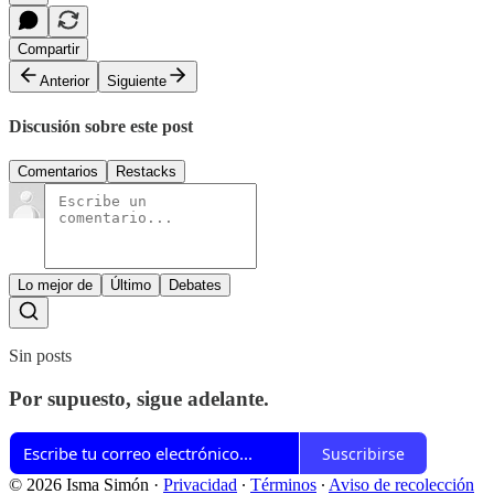
Compartir
Anterior
Siguiente
Discusión sobre este post
Comentarios
Restacks
Lo mejor de
Último
Debates
Sin posts
Por supuesto, sigue adelante.
Suscribirse
© 2026 Isma Simón
·
Privacidad
∙
Términos
∙
Aviso de recolección