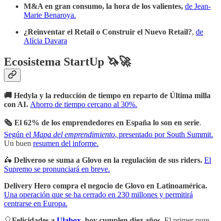
M&A en gran consumo, la hora de los valientes,
de Jean-
Marie Benaroya.
¿Reinventar el Retail o Construir el Nuevo Retail?
,
de
Alícia Davara
Ecosistema StartUp 🦄🚀
🚚 Hedyla y la reducción de tiempo en reparto de Última milla
con AI.
Ahorro de tiempo cercano al 30%.
🗞 El 62% de los emprendedores en España lo son en serie
.
Según el
Mapa del emprendimiento
, presentado por South Summit.
Un buen
resumen del informe.
🛵
Deliveroo se suma a Glovo en la regulación de sus riders.
El
Supremo se pronunciará en breve.
Delivery Hero compra el negocio de Glovo en Latinoamérica.
Una operación que se ha cerrado en 230 millones y permitirá
centrarse en Europa.
🎈
Felicidades a
Ulabox
, hoy cumplen diez años
. El primer pure