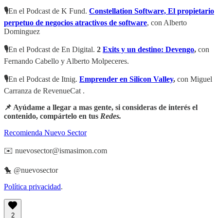
🎙
En el Podcast de K Fund.
Constellation Software, El propietario
perpetuo de negocios atractivos de software
, con Alberto
Dominguez
🎙
En el Podcast de En Digital.
2
Exits y un destino: Devengo
,
con
Fernando Cabello y Alberto Molpeceres.
🎙
En el Podcast de Itnig.
Emprender en Silicon Valley
,
con Miguel
Carranza de RevenueCat .
📌 Ayúdame a llegar a mas gente, si consideras de interés el
contenido, compártelo en tus
Redes.
Recomienda Nuevo Sector
✉️ nuevosector@ismasimon.com
🐤 @nuevosector
Política privacidad
.
2