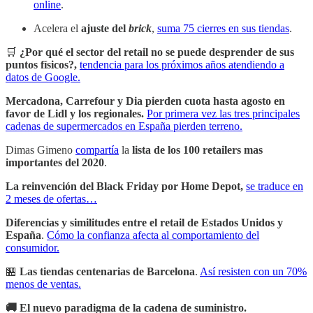
online
.
Acelera el
ajuste del
brick
,
suma 75 cierres en sus tiendas
.
🛒
¿Por qué el sector del retail no se puede desprender de sus
puntos físicos?,
tendencia para los próximos años atendiendo a
datos de Google.
Mercadona, Carrefour y Dia pierden cuota hasta agosto en
favor de Lidl y los regionales.
Por primera vez las tres principales
cadenas de supermercados en España pierden terreno.
Dimas Gimeno
compartía
la
lista de los 100 retailers mas
importantes del 2020
.
La reinvención del Black Friday por Home Depot,
se traduce en
2 meses de ofertas…
Diferencias y similitudes entre el retail de Estados Unidos y
España
.
Cómo la confianza afecta al comportamiento del
consumidor.
🏪
Las tiendas centenarias de Barcelona
.
Así resisten con un 70%
menos de ventas.
🚚 El nuevo paradigma de la cadena de suministro.