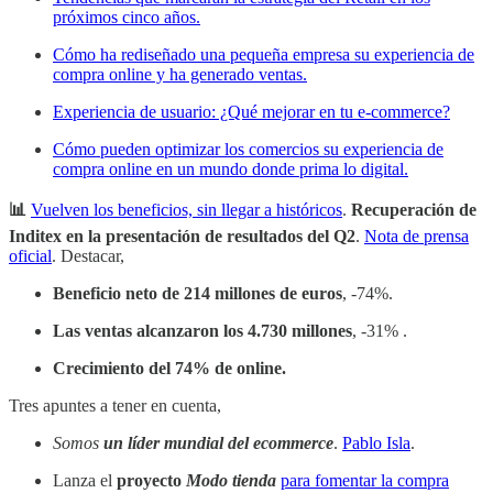
próximos cinco años.
Cómo ha rediseñado una pequeña empresa su experiencia de
compra online y ha generado ventas.
Experiencia de usuario: ¿Qué mejorar en tu e-commerce?
Cómo pueden optimizar los comercios su experiencia de
compra online en un mundo donde prima lo digital.
📊
Vuelven los beneficios, sin llegar a históricos
.
Recuperación de
Inditex en la presentación de resultados del Q2
.
Nota de prensa
oficial
. Destacar,
Beneficio neto de 214 millones de euros
, -74%.
Las ventas alcanzaron los 4.730 millones
, -31% .
Crecimiento del 74% de online.
Tres apuntes a tener en cuenta,
Somos
un líder mundial del ecommerce
.
Pablo Isla
.
Lanza el
proyecto
Modo tienda
para fomentar la compra