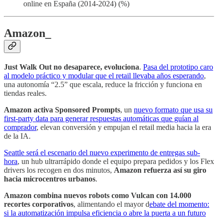
online en España (2014-2024) (%)
Amazon_
Just Walk Out no desaparece, evoluciona
.
Pasa del prototipo caro
al modelo práctico y modular que el retail llevaba años esperando
,
una autonomía “2.5” que escala, reduce la fricción y funciona en
tiendas reales.
Amazon activa Sponsored Prompts
, un
nuevo formato que usa su
first-party data para generar respuestas automáticas que guían al
comprador
, elevan conversión y empujan el retail media hacia la era
de la IA.
Seattle será el escenario del nuevo experimento de entregas sub-
hora
, un hub ultrarrápido donde el equipo prepara pedidos y los Flex
drivers los recogen en dos minutos,
Amazon refuerza así su giro
hacia microcentros urbanos
.
Amazon combina nuevos robots como Vulcan con 14.000
recortes corporativos
, alimentando el mayor d
ebate del momento:
si la automatización impulsa eficiencia o abre la puerta a un futuro