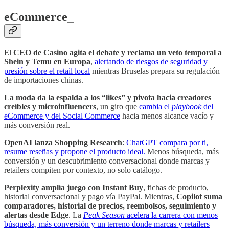
eCommerce_
El
CEO de Casino agita el debate y reclama un veto temporal a
Shein y Temu en Europa
,
alertando de riesgos de seguridad y
presión sobre el retail local
mientras Bruselas prepara su regulación
de importaciones chinas.
La moda da la espalda a los “likes” y pivota hacia creadores
creíbles y microinfluencers
, un giro que
cambia el
playbook
del
eCommerce y del Social Commerce
hacia menos alcance vacío y
más conversión real.
OpenAI lanza Shopping Research
:
ChatGPT compara por ti,
resume reseñas y propone el producto ideal.
Menos búsqueda, más
conversión y un descubrimiento conversacional donde marcas y
retailers compiten por contexto, no solo catálogo.
Perplexity amplía juego con
Instant Buy
, fichas de producto,
historial conversacional y pago vía PayPal. Mientras,
Copilot suma
comparadores, historial de precios, reembolsos, seguimiento y
alertas desde Edge
. La
Peak Season
acelera la carrera con menos
búsqueda, más conversión y un terreno donde marcas y retailers