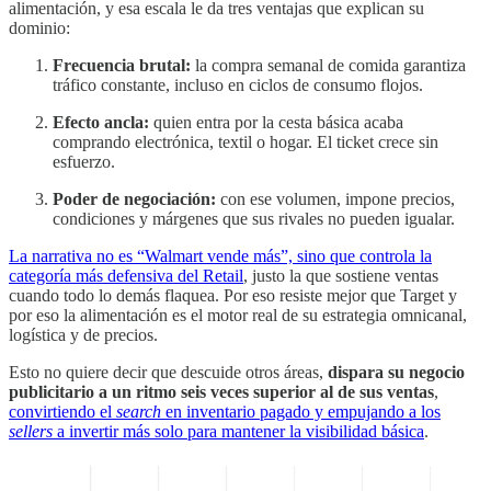
alimentación, y esa escala le da tres ventajas que explican su
dominio:
Frecuencia brutal:
la compra semanal de comida garantiza
tráfico constante, incluso en ciclos de consumo flojos.
Efecto ancla:
quien entra por la cesta básica acaba
comprando electrónica, textil o hogar. El ticket crece sin
esfuerzo.
Poder de negociación:
con ese volumen, impone precios,
condiciones y márgenes que sus rivales no pueden igualar.
La narrativa no es “Walmart vende más”, sino que controla la
categoría más defensiva del Retail
, justo la que sostiene ventas
cuando todo lo demás flaquea. Por eso resiste mejor que Target y
por eso la alimentación es el motor real de su estrategia omnicanal,
logística y de precios.
Esto no quiere decir que descuide otros áreas,
dispara su negocio
publicitario a un ritmo seis veces superior al de sus ventas
,
convirtiendo el
search
en inventario pagado y empujando a los
sellers
a invertir más solo para mantener la visibilidad básica
.