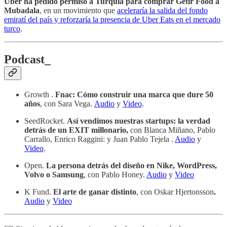
Uber ha pedido permiso a Turquía para comprar Getir Food a
Mubadala
, en un movimiento que
aceleraría la salida del fondo
emiratí del país y reforzaría la presencia de Uber Eats en el mercado
turco
.
Podcast_
Growth .
Fnac: Cómo construir una marca que dure 50
años
, con Sara Vega.
Audio
y
Video
.
SeedRocket.
Así vendimos nuestras startups: la verdad
detrás de un EXIT millonario,
con
Blanca Miñano, Pablo
Carrallo, Enrico Raggini: y Juan Pablo Tejela .
Audio
y
Video
.
Open.
La persona detrás del diseño en Nike, WordPress,
Volvo o Samsung
, con Pablo Honey.
Audio
y
Video
K Fund.
El arte de ganar distinto
, con Oskar Hjertonsson
.
Audio
y
Video