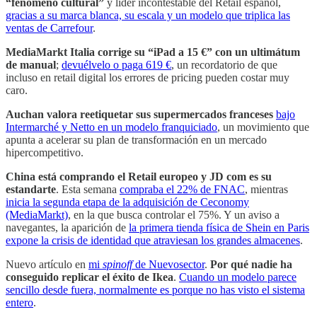
“fenómeno cultural”
y líder incontestable del Retail español,
gracias a su marca blanca, su escala y un modelo que triplica las
ventas de Carrefour
.
MediaMarkt Italia corrige su “iPad a 15 €” con un ultimátum
de manual
;
devuélvelo o paga 619 €
, un recordatorio de que
incluso en retail digital los errores de pricing pueden costar muy
caro.
Auchan valora reetiquetar sus supermercados franceses
bajo
Intermarché y Netto en un modelo franquiciado
, un movimiento que
apunta a acelerar su plan de transformación en un mercado
hipercompetitivo.
China está comprando el Retail europeo y JD com es su
estandarte
. Esta semana
compraba el 22% de FNAC
, mientras
inicia la segunda etapa de la adquisición de Ceconomy
(MediaMarkt)
, en la que busca controlar el 75%. Y un aviso a
navegantes, la aparición de
la primera tienda física de Shein en Paris
expone la crisis de identidad que atraviesan los grandes almacenes
.
Nuevo artículo en
mi
spinoff
de Nuevosector
.
Por qué nadie ha
conseguido replicar el éxito de Ikea
.
Cuando un modelo parece
sencillo desde fuera, normalmente es porque no has visto el sistema
entero
.