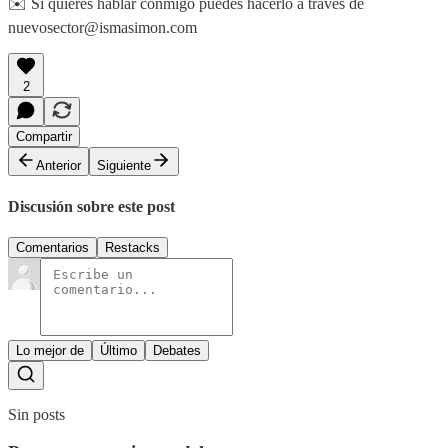
✉️ Si quieres hablar conmigo puedes hacerlo a través de
nuevosector@ismasimon.com
2
Compartir
Anterior
Siguiente
Discusión sobre este post
Comentarios
Restacks
Lo mejor de
Último
Debates
Sin posts