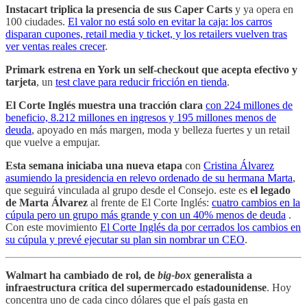
Instacart triplica la presencia de sus Caper Carts
y ya opera en
100 ciudades.
El valor no está solo en evitar la caja: los carros
disparan cupones, retail media y ticket, y los retailers vuelven tras
ver ventas reales crecer
.
Primark estrena en York un self-checkout que acepta efectivo y
tarjeta
, un
test clave para reducir fricción en tienda
.
El Corte Inglés muestra una tracción clara
con 224 millones de
beneficio, 8.212 millones en ingresos y 195 millones menos de
deuda
, apoyado en más margen, moda y belleza fuertes y un retail
que vuelve a empujar.
Esta semana iniciaba una nueva etapa
con
Cristina Álvarez
asumiendo la presidencia en relevo ordenado de su hermana Marta
,
que seguirá vinculada al grupo desde el Consejo. este es
el legado
de Marta Álvarez
al frente de El Corte Inglés:
cuatro cambios en la
cúpula pero un grupo más grande y con un 40% menos de deuda
.
Con este movimiento
El Corte Inglés da por cerrados los cambios en
su cúpula y prevé ejecutar su plan sin nombrar un CEO
.
Walmart ha cambiado de rol, de
big-box
generalista a
infraestructura crítica del supermercado estadounidense
. Hoy
concentra uno de cada cinco dólares que el país gasta en