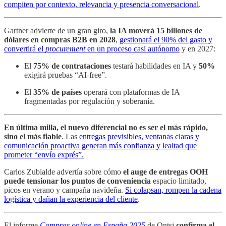
compiten por contexto, relevancia y presencia conversacional
.
Gartner advierte de un gran giro,
la IA moverá 15 billones de
dólares en compras B2B en 2028
,
gestionará el 90% del gasto y
convertirá el
procurement
en un proceso casi autónomo
y en 2027:
El
75% de contrataciones
testará habilidades en IA y
50%
exigirá pruebas “AI-free”.
El
35% de países
operará con plataformas de IA
fragmentadas por regulación y soberanía.
En última milla, el nuevo diferencial no es ser el más rápido,
sino el más fiable
. Las
entregas previsibles, ventanas claras y
comunicación proactiva generan más confianza y lealtad que
prometer “envío exprés”.
Carlos Zubialde advertía sobre cómo
el auge de entregas OOH
puede tensionar los puntos de conveniencia
espacio limitado,
picos en verano y campaña navideña.
Si colapsan, rompen la cadena
logística y dañan la experiencia del cliente
.
El informe
Compras online en España 2025
de Ontsi
confirma el