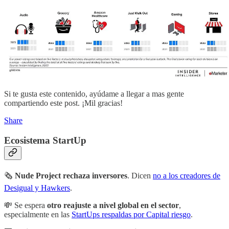
Si te gusta este contenido, ayúdame a llegar a mas gente
compartiendo este post. ¡Mil gracias!
Share
Ecosistema StartUp
🗞
Nude Project rechaza inversores
. Dicen
no a los creadores de
Desigual y Hawkers
.
💸 Se espera
otro reajuste a nivel global en el sector
,
especialmente en las
StartUps respaldas por Capital riesgo
.