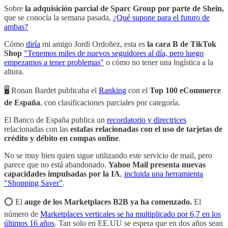
Sobre
la adquisición parcial de Sparc Group por parte de Shein,
que se conocía la semana pasada,
¿Qué supone para el futuro de
ambas?
Cómo
diría
mi amigo Jordi Ordoñez, esta es
la cara B de TikTok
Shop
"Tenemos miles de nuevos seguidores al día, pero luego
empezamos a tener problemas"
o cómo no tener una logística a la
altura.
🖥️ Ronan Bardet publicaba el
Ranking
con el
Top 100 eCommerce
de España
, con clasificaciones parciales por categoría.
El Banco de España publica un
recordatorio y directrices
relacionadas con las
estafas relacionadas con el uso de tarjetas de
crédito y débito en compas online
.
No se muy bien quien sigue utilizando este servicio de mail, pero
parece que no está abandonado.
Yahoo Mail presenta nuevas
capacidades impulsadas por la IA
,
incluida una herramienta
"Shopping Saver”
.
⭕️ El
auge de los Marketplaces B2B ya ha comenzado.
El
número de
Marketplaces verticales se ha multiplicado por 6,7 en los
últimos 16 años
. Tan solo en EE.UU se espera que en dos años sean