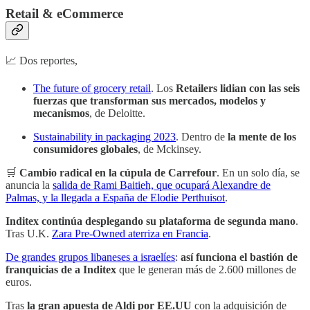
Retail & eCommerce
📈 Dos reportes,
The future of grocery retail
. Los
Retailers lidian con las seis
fuerzas que transforman sus mercados, modelos y
mecanismos
, de Deloitte.
Sustainability in packaging 2023
. Dentro de
la mente de los
consumidores globales
, de Mckinsey.
🛒
Cambio radical en la cúpula de Carrefour
. En un solo día, se
anuncia la
salida de Rami Baitieh, que ocupará Alexandre de
Palmas, y la llegada a España de Elodie Perthuisot
.
Inditex continúa desplegando su plataforma de segunda mano
.
Tras U.K.
Zara Pre-Owned aterriza en Francia
.
De grandes grupos libaneses a israelíes
:
así funciona el bastión de
franquicias de a Inditex
que le generan más de 2.600 millones de
euros.
Tras
la gran apuesta de Aldi por EE.UU
con la adquisición de