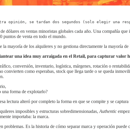
tra opinión, se tardan dos segundos (solo elegir una res
e dólares en ventas minoristas globales cada año. Una compañía que i
00 puntos de venta en todo el mundo.
e la mayoría de los alquileres y no gestiona directamente la mayoría de
lantear una idea muy arraigada en el Retail, para capturar valor 
fico, conversión, inventario, logística, márgenes, rotación o rentabili
 convierten como esperabas, stock que llega tarde o se queda inmoviliza
en.
rio,
lo una forma de explotarlo?
 esa lectura alteró por completo la forma en que se compite y se captura v
lquileres imposibles y estructuras sobredimensionadas,
Authentic
empezó 
almente importaba: la marca.
en problemas. Es la historia de cómo separar marca y operación puede c