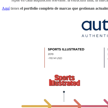
repite en cada adquisición relevante: la estructura falla, la mar
Aquí
tienes
el portfolio completo de marcas que gestionan actualm