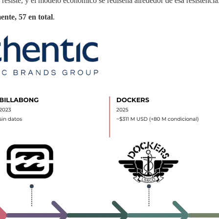
ca resiste, y el modelo económico se rediseña alrededor de esa resistencia
ente, 57 en total
.