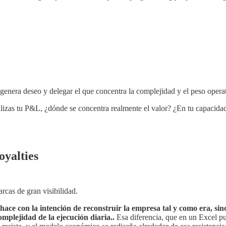
genera deseo y delegar el que concentra la complejidad y el peso opera
analizas tu P&L, ¿dónde se concentra realmente el valor? ¿En tu capacida
oyalties
rcas de gran visibilidad.
ace con la intención de reconstruir la empresa tal y como era, sino
omplejidad de la ejecución diaria..
Esa diferencia, que en un Excel pue