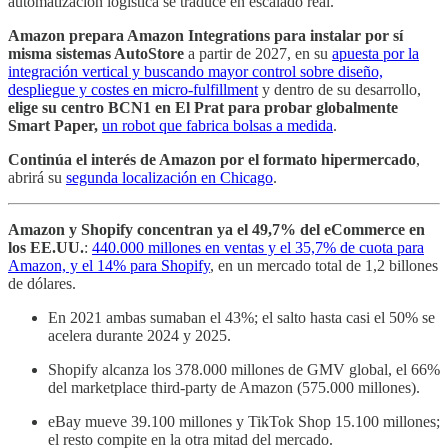
automatización logística se traduce en escalado real.
Amazon prepara Amazon Integrations para instalar por sí
misma sistemas AutoStore
a partir de 2027, en su
apuesta por la
integración vertical y buscando mayor control sobre diseño,
despliegue y costes en micro-fulfillment
y dentro de su desarrollo,
elige su centro BCN1 en El Prat para probar globalmente
Smart Paper,
un robot que fabrica bolsas a medida
.
Continúa el interés de Amazon por el formato hipermercado
,
abrirá su
segunda localización en Chicago
.
Amazon y Shopify concentran ya el 49,7% del eCommerce en
los EE.UU.
:
440.000 millones en ventas y el 35,7% de cuota para
Amazon, y el 14% para Shopify
, en un mercado total de 1,2 billones
de dólares.
En 2021 ambas sumaban el 43%; el salto hasta casi el 50% se
acelera durante 2024 y 2025.
Shopify alcanza los 378.000 millones de GMV global, el 66%
del marketplace third-party de Amazon (575.000 millones).
eBay mueve 39.100 millones y TikTok Shop 15.100 millones;
el resto compite en la otra mitad del mercado.