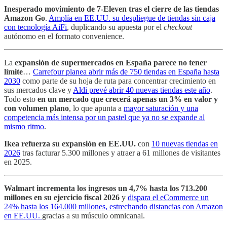
Inesperado movimiento de 7-Eleven tras el cierre de las tiendas
Amazon Go
.
Amplía en EE.UU. su despliegue de tiendas sin caja
con tecnología AiFi
, duplicando su apuesta por el
checkout
autónomo en el formato convenience.
La
expansión de supermercados en España parece no tener
límite
…
Carrefour planea abrir más de 750 tiendas en España hasta
2030
como parte de su hoja de ruta para concentrar crecimiento en
sus mercados clave y
Aldi prevé abrir 40 nuevas tiendas este año
.
Todo esto
en un mercado que crecerá apenas un 3% en valor y
con volumen plano
, lo que apunta a
mayor saturación y una
competencia más intensa por un pastel que ya no se expande al
mismo ritmo
.
Ikea refuerza su expansión en EE.UU.
con
10 nuevas tiendas en
2026
tras facturar 5.300 millones y atraer a 61 millones de visitantes
en 2025.
Walmart incrementa los ingresos un 4,7% hasta los 713.200
millones en su ejercicio fiscal 2026
y
dispara el eCommerce un
24% hasta los 164.000 millones, estrechando distancias con Amazon
en EE.UU.
gracias a su músculo omnicanal.