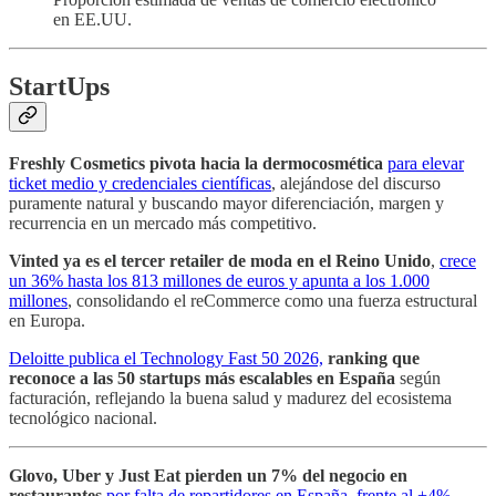
en EE.UU.
StartUps
Freshly Cosmetics pivota hacia la dermocosmética
para elevar
ticket medio y credenciales científicas
, alejándose del discurso
puramente natural y buscando mayor diferenciación, margen y
recurrencia en un mercado más competitivo.
Vinted ya es el tercer retailer de moda en el Reino Unido
,
crece
un 36% hasta los 813 millones de euros y apunta a los 1.000
millones
, consolidando el reCommerce como una fuerza estructural
en Europa.
Deloitte publica el Technology Fast 50 2026,
ranking que
reconoce a las 50 startups más escalables en España
según
facturación, reflejando la buena salud y madurez del ecosistema
tecnológico nacional.
Glovo, Uber y Just Eat pierden un 7% del negocio en
restaurantes
por falta de repartidores en España, frente al +4%