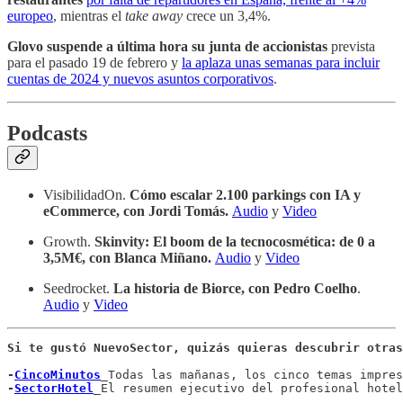
europeo
, mientras el
take away
crece un 3,4%.
Glovo suspende a última hora su junta de accionistas
prevista
para el pasado 19 de febrero y
la aplaza unas semanas para incluir
cuentas de 2024 y nuevos asuntos corporativos
.
Podcasts
VisibilidadOn.
Cómo escalar 2.100 parkings con IA y
eCommerce, con Jordi Tomás.
Audio
y
Video
Growth.
Skinvity: El boom de la tecnocosmética: de 0 a
3,5M€, con Blanca Miñano.
Audio
y
Video
Seedrocket.
La historia de Biorce, con Pedro Coelho
.
Audio
y
Video
Si te gustó NuevoSector, quizás quieras descubrir otras
-
CincoMinutos
_
Todas las mañanas, los cinco temas impres
-
SectorHotel
_
El resumen ejecutivo del profesional hotel