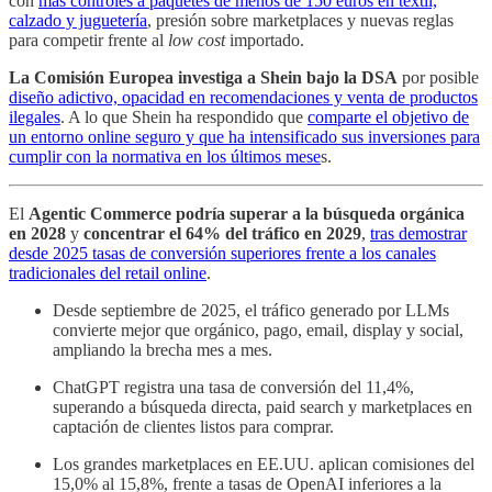
con
más controles a paquetes de menos de 150 euros en textil,
calzado y juguetería
, presión sobre marketplaces y nuevas reglas
para competir frente al
low cost
importado.
La Comisión Europea investiga a Shein bajo la DSA
por posible
diseño adictivo, opacidad en recomendaciones y venta de productos
ilegales
. A lo que Shein ha respondido que
comparte el objetivo de
un entorno online seguro y que ha intensificado sus inversiones para
cumplir con la normativa en los últimos mese
s.
El
Agentic Commerce
podría superar a la búsqueda orgánica
en 2028
y
concentrar el 64% del tráfico en 2029
,
tras demostrar
desde 2025 tasas de conversión superiores frente a los canales
tradicionales del retail online
.
Desde septiembre de 2025, el tráfico generado por LLMs
convierte mejor que orgánico, pago, email, display y social,
ampliando la brecha mes a mes.
ChatGPT registra una tasa de conversión del 11,4%,
superando a búsqueda directa, paid search y marketplaces en
captación de clientes listos para comprar.
Los grandes marketplaces en EE.UU. aplican comisiones del
15,0% al 15,8%, frente a tasas de OpenAI inferiores a la