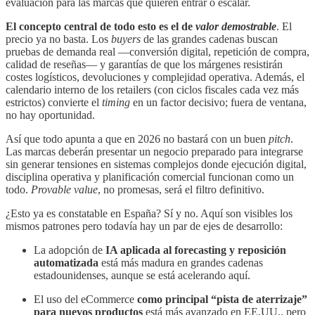
evaluación para las marcas que quieren entrar o escalar.
El concepto central de todo esto es el de
valor demostrable
. El
precio ya no basta. Los
buyers
de las grandes cadenas buscan
pruebas de demanda real —conversión digital, repetición de compra,
calidad de reseñas— y garantías de que los márgenes resistirán
costes logísticos, devoluciones y complejidad operativa. Además, el
calendario interno de los retailers (con ciclos fiscales cada vez más
estrictos) convierte el
timing
en un factor decisivo; fuera de ventana,
no hay oportunidad.
Así que todo apunta a que en 2026 no bastará con un buen
pitch
.
Las marcas deberán presentar un negocio preparado para integrarse
sin generar tensiones en sistemas complejos donde ejecución digital,
disciplina operativa y planificación comercial funcionan como un
todo.
Provable value
, no promesas, será el filtro definitivo.
¿Esto ya es constatable en España? Sí y no. Aquí son visibles los
mismos patrones pero todavía hay un par de ejes de desarrollo:
La adopción de
IA aplicada al forecasting y reposición
automatizada
está más madura en grandes cadenas
estadounidenses, aunque se está acelerando aquí.
El uso del eCommerce
como principal “pista de aterrizaje”
para nuevos productos
está más avanzado en EE.UU., pero