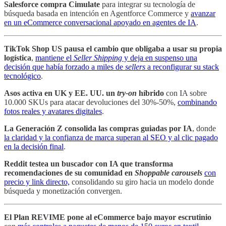
Salesforce compra Cimulate
para integrar su tecnología de
búsqueda basada en intención en Agentforce Commerce y
avanzar
en un eCommerce conversacional apoyado en agentes de IA
.
TikTok Shop US pausa el cambio que obligaba a usar su propia
logística
,
mantiene el
Seller Shipping
y deja en suspenso una
decisión que había forzado a miles de
sellers
a reconfigurar su stack
tecnológico
.
Asos activa en UK y EE. UU. un
try-on
híbrido
con IA sobre
10.000 SKUs para atacar devoluciones del 30%-50%,
combinando
fotos reales y avatares digitales
.
La Generación Z consolida las compras guiadas por IA
, donde
la claridad y la confianza de marca superan al SEO y al clic pagado
en la decisión final
.
Reddit testea un buscador con IA que transforma
recomendaciones de su comunidad en
Shoppable carousels
con
precio y link directo,
consolidando su giro hacia un modelo donde
búsqueda y monetización convergen.
El Plan REVIME pone al eCommerce bajo mayor escrutinio